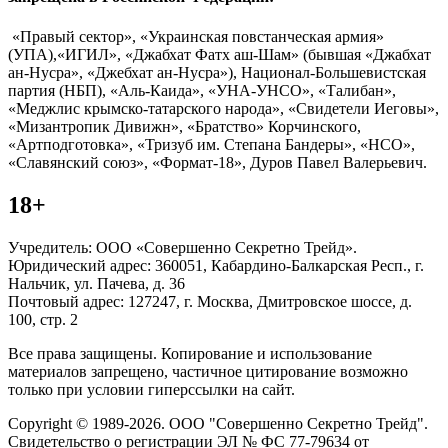
«Правый сектор», «Украинская повстанческая армия»
(УПА),«ИГИЛ», «Джабхат Фатх аш-Шам» (бывшая «Джабхат
ан-Нусра», «Джебхат ан-Нусра»), Национал-Большевистская
партия (НБП), «Аль-Каида», «УНА-УНСО», «Талибан»,
«Меджлис крымско-татарского народа», «Свидетели Иеговы»,
«Мизантропик Дивижн», «Братство» Корчинского,
«Артподготовка», «Тризуб им. Степана Бандеры», «НСО»,
«Славянский союз», «Формат-18», Дуров Павел Валерьевич.
18+
Учредитель: ООО «Совершенно Секретно Трейд».
Юридический адрес: 360051, Кабардино-Балкарская Респ., г.
Нальчик, ул. Пачева, д. 36
Почтовый адрес: 127247, г. Москва, Дмитровское шоссе, д.
100, стр. 2
Все права защищены. Копирование и использование
материалов запрещено, частичное цитирование возможно
только при условии гиперссылки на сайт.
Copyright © 1989-2026. ООО "Совершенно Секретно Трейд".
Свидетельство о регистрации ЭЛ № ФС 77-79634 от