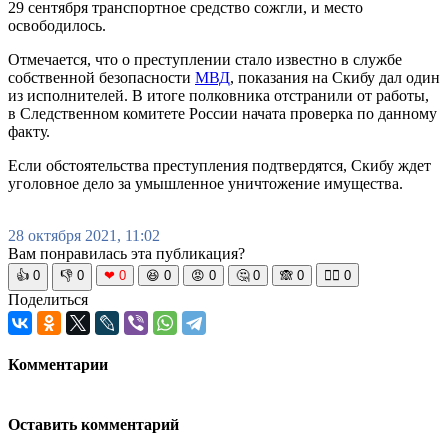
29 сентября транспортное средство сожгли, и место
освободилось.
Отмечается, что о преступлении стало известно в службе
собственной безопасности
МВД
, показания на Скибу дал один
из исполнителей. В итоге полковника отстранили от работы,
в Следственном комитете России начата проверка по данному
факту.
Если обстоятельства преступления подтвердятся, Скибу ждет
уголовное дело за умышленное уничтожение имущества.
28 октября 2021, 11:02
Вам понравилась эта публикация?
👍
0
👎
0
❤
0
😆
0
😡
0
🤔
0
🙈
0
🧘‍♀️
0
Поделиться
Комментарии
Оставить комментарий