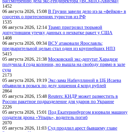
рассмотрению дела экс-гендиректора «ВСМПО-Ависма»
1452
06 августа 2026, 15:08
В Грузии завели дело из-за «фейков» в
соцсетях о притеснениях туристов из РФ
1535
06 августа 2026, 12:14
Трамп пригрозил тюрьмой
допустившим утечку данных о нехватке ракет у США
1408
06 августа 2026, 09:34
ВСУ атаковали Ярославль:
предварительной целью стал один из крупнейших НПЗ
5415
05 августа 2026, 21:38
Московский экс-депутат Харадизе
получила 4 года колонии, но вышла на свободу прямо в зале
суда
2173
05 августа 2026, 19:19
Экс-зама Набиуллиной в ЦБ Исаева
объявили в розыск по делу хищения 4 млрд рублей
2864
05 августа 2026, 15:48
Reuters: КНДР может разместить в
России ракетное подразделение для ударов по Украине
2226
05 августа 2026, 15:01
Под Екатеринбургом взорвали машину
создателя дрона «Упырь», водитель погиб
2070
05 августа 2026, 11:03
Суд продлил арест бывшему главе