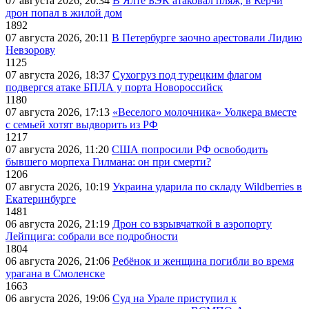
07 августа 2026, 20:34
В Ялте БЭК атаковал пляж, в Керчи
дрон попал в жилой дом
1892
07 августа 2026, 20:11
В Петербурге заочно арестовали Лидию
Невзорову
1125
07 августа 2026, 18:37
Сухогруз под турецким флагом
подвергся атаке БПЛА у порта Новороссийск
1180
07 августа 2026, 17:13
«Веселого молочника» Уолкера вместе
с семьей хотят выдворить из РФ
1217
07 августа 2026, 11:20
США попросили РФ освободить
бывшего морпеха Гилмана: он при смерти?
1206
07 августа 2026, 10:19
Украина ударила по складу Wildberries в
Екатеринбурге
1481
06 августа 2026, 21:19
Дрон со взрывчаткой в аэропорту
Лейпцига: собрали все подробности
1804
06 августа 2026, 21:06
Ребёнок и женщина погибли во время
урагана в Смоленске
1663
06 августа 2026, 19:06
Суд на Урале приступил к