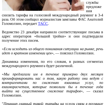
службы
предложе
ния
снизить тарифы на голосовой международный роуминг в 3-4
раза. Об этом сообщил журналистам замглавы ФАС Анатолий
Голомолзин, передает
ТАСС
.
Ведомство 23 декабря направило соответствующие письма в
адрес операторов «большой тройки» и они подтвердили
получение этих писем.
«
Если исходить из общего понимания ситуации на рынке, речь
идет о кратном изменении цен
», — пояснил Голомолзин.
Динамика изменения, по его словам, в разных сегментах
международного роуминга будет различной.
«
Мы предлагали им в течение примерно двух месяцев
проинформировать нас о том, какую работу они ведут с
контрагентами по снижению взаимных услуг, по
взаиморасчетам, которые позволили бы в течение года
выйти на существенное снижение тарифов
», — сказал
Голомолзин.
"
Принцип главный такой: тарифы на услуги связи в роуминге