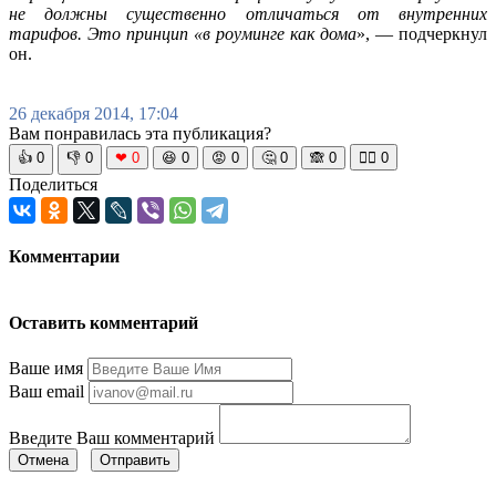
не должны существенно отличаться от внутренних
тарифов. Это принцип «в роуминге как дома
», — подчеркнул
он.
26 декабря 2014, 17:04
Вам понравилась эта публикация?
👍
0
👎
0
❤
0
😆
0
😡
0
🤔
0
🙈
0
🧘‍♀️
0
Поделиться
Комментарии
Оставить комментарий
Ваше имя
Ваш email
Введите Ваш комментарий
Отмена
Отправить