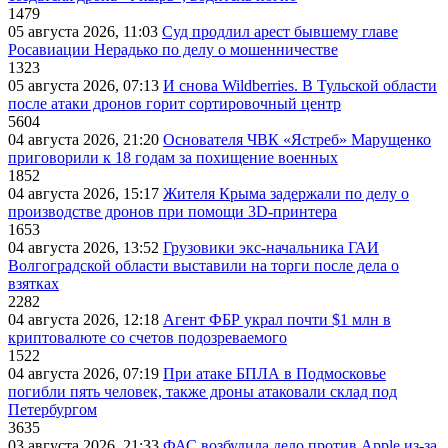
1479
05 августа 2026, 11:03
Суд продлил арест бывшему главе
Росавиации Нерадько по делу о мошенничестве
1323
05 августа 2026, 07:13
И снова Wildberries. В Тульской области
после атаки дронов горит сортировочный центр
5604
04 августа 2026, 21:20
Основателя ЧВК «Ястреб» Марущенко
приговорили к 18 годам за похищение военных
1852
04 августа 2026, 15:17
Жителя Крыма задержали по делу о
производстве дронов при помощи 3D‑принтера
1653
04 августа 2026, 13:52
Грузовики экс-начальника ГАИ
Волгоградской области выставили на торги после дела о
взятках
2282
04 августа 2026, 12:18
Агент ФБР украл почти $1 млн в
криптовалюте со счетов подозреваемого
1522
04 августа 2026, 07:19
При атаке БПЛА в Подмосковье
погибли пять человек, также дроны атаковали склад под
Петербургом
3635
03 августа 2026, 21:33
ФАС возбудила дело против Apple из-за