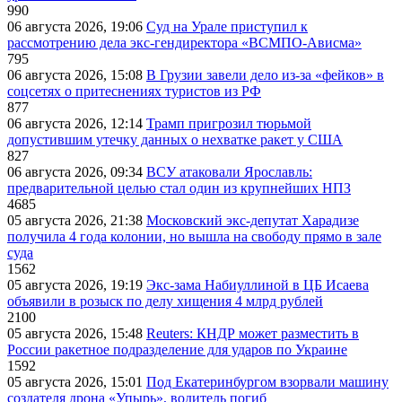
990
06 августа 2026, 19:06
Суд на Урале приступил к
рассмотрению дела экс-гендиректора «ВСМПО-Ависма»
795
06 августа 2026, 15:08
В Грузии завели дело из-за «фейков» в
соцсетях о притеснениях туристов из РФ
877
06 августа 2026, 12:14
Трамп пригрозил тюрьмой
допустившим утечку данных о нехватке ракет у США
827
06 августа 2026, 09:34
ВСУ атаковали Ярославль:
предварительной целью стал один из крупнейших НПЗ
4685
05 августа 2026, 21:38
Московский экс-депутат Харадизе
получила 4 года колонии, но вышла на свободу прямо в зале
суда
1562
05 августа 2026, 19:19
Экс-зама Набиуллиной в ЦБ Исаева
объявили в розыск по делу хищения 4 млрд рублей
2100
05 августа 2026, 15:48
Reuters: КНДР может разместить в
России ракетное подразделение для ударов по Украине
1592
05 августа 2026, 15:01
Под Екатеринбургом взорвали машину
создателя дрона «Упырь», водитель погиб