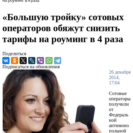
на роуминг в 4 раза
«Большую тройку» сотовых
операторов обяжут снизить
тарифы на роуминг в 4 раза
Поделиться
Подписаться на обновления
26 декабря
2014,
17:04
Сотовые
операторы
получили
от
Федераль
ной
антимоно
польной