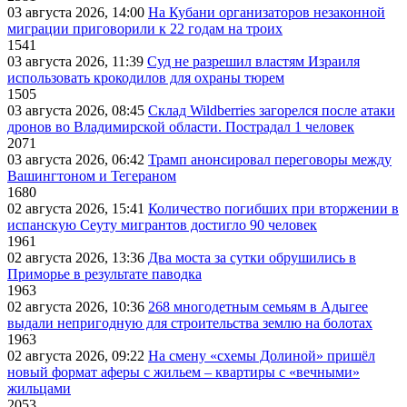
03 августа 2026, 14:00
На Кубани организаторов незаконной
миграции приговорили к 22 годам на троих
1541
03 августа 2026, 11:39
Суд не разрешил властям Израиля
использовать крокодилов для охраны тюрем
1505
03 августа 2026, 08:45
Склад Wildberries загорелся после атаки
дронов во Владимирской области. Пострадал 1 человек
2071
03 августа 2026, 06:42
Трамп анонсировал переговоры между
Вашингтоном и Тегераном
1680
02 августа 2026, 15:41
Количество погибших при вторжении в
испанскую Сеуту мигрантов достигло 90 человек
1961
02 августа 2026, 13:36
Два моста за сутки обрушились в
Приморье в результате паводка
1963
02 августа 2026, 10:36
268 многодетным семьям в Адыгее
выдали непригодную для строительства землю на болотах
1963
02 августа 2026, 09:22
На смену «схемы Долиной» пришёл
новый формат аферы с жильем – квартиры с «вечными»
жильцами
2053