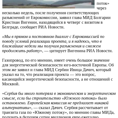
поток»
через
несколько недель, после получения соответствующих
разъяснений от Еврокомиссии, заявил глава МИД Болгарии
Кристиан Вигенин, находящийся в четверг с визитом в
Белграде, сообщает РИА Новости.
«Мы в прямом и постоянном диалоге с Еврокомиссией по
поводу условий реализации проекта, и я надеюсь, что в
ближайшие недели мы получим разъяснения и сможем
продолжить работу
», — цитирует Вигенина РИА Новости.
Газопровод, по его мнению, имеет очень большое значение
для энергетической безопасности юго-восточной Европы. Об
этом же заявил и глава МИД Сербии Ивица Дачич, который
указал на то, что реализация проекта — это вопрос,
касающийся энергетической безопасности, а не отношений с
Москвой.
«
Сербия бы много потеряла в экономическом и энергетическом
смысле, если бы строительство «Южного потока» было
остановлено. Европейская комиссия не предлагает никакой
альтернативы
», — сказал Дачич. Сербия рассчитывает от
транзита газа по «Южному потоку», по мнению главы МИДа,
получать в будущем сотни миллионов евро ежегодно.