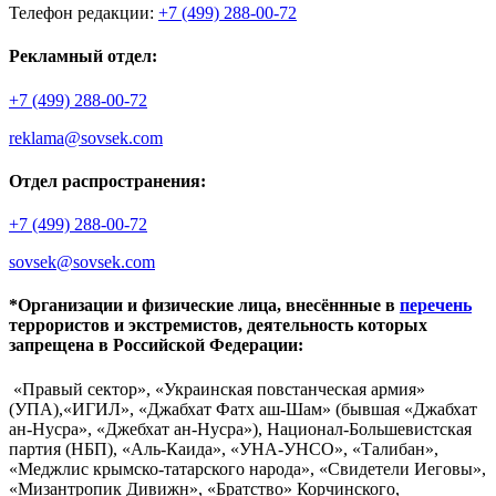
Телефон редакции:
+7 (499) 288-00-72
Рекламный отдел:
+7 (499) 288-00-72
reklama@sovsek.com
Отдел распространения:
+7 (499) 288-00-72
sovsek@sovsek.com
*Организации и физические лица, внесённные в
перечень
террористов и экстремистов, деятельность которых
запрещена в Российской Федерации:
«Правый сектор», «Украинская повстанческая армия»
(УПА),«ИГИЛ», «Джабхат Фатх аш-Шам» (бывшая «Джабхат
ан-Нусра», «Джебхат ан-Нусра»), Национал-Большевистская
партия (НБП), «Аль-Каида», «УНА-УНСО», «Талибан»,
«Меджлис крымско-татарского народа», «Свидетели Иеговы»,
«Мизантропик Дивижн», «Братство» Корчинского,