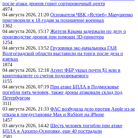
после атаки дронов горит сортировочный центр
4974
04 августа 2026, 21:20
Основателя ЧВК «Ястреб» Марущенко
приговорили к 18 годам за похищение военных
1362
04 августа 2026, 15:17
Жителя Крыма задержали по делу о
производстве дронов при помощи 3D‑принтера
1254
04 августа 2026, 13:52
Грузовики экс-начальника ГАИ
Волгоградской области выставили на торги после дела о
взятках
1874
04 августа 2026, 12:18
Агент ФБР украл почти $1 млн в
криптовалюте со счетов подозреваемого
1155
04 августа 2026, 07:19
При атаке БПЛА в Подмосковье
погибли пять человек, также дроны атаковали склад под
Петербургом
3111
03 августа 2026, 21:33
ФАС возбудила дело против Apple из-за
отказа в предустановке Max и RuStore на iPhone
1457
03 августа 2026, 14:42
Шесть человек погибли при атаке
БПЛА в Архипо-Осиповке, еще 40 пострадали
2581