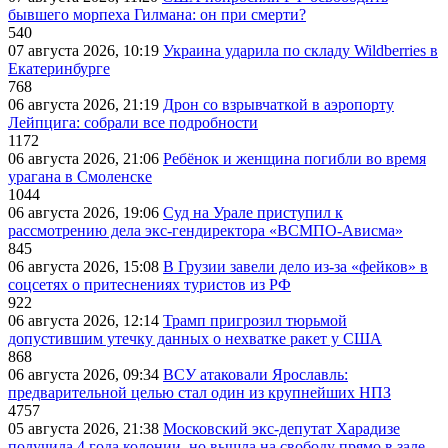
бывшего морпеха Гилмана: он при смерти?
540
07 августа 2026, 10:19
Украина ударила по складу Wildberries в
Екатеринбурге
768
06 августа 2026, 21:19
Дрон со взрывчаткой в аэропорту
Лейпцига: собрали все подробности
1172
06 августа 2026, 21:06
Ребёнок и женщина погибли во время
урагана в Смоленске
1044
06 августа 2026, 19:06
Суд на Урале приступил к
рассмотрению дела экс-гендиректора «ВСМПО-Ависма»
845
06 августа 2026, 15:08
В Грузии завели дело из-за «фейков» в
соцсетях о притеснениях туристов из РФ
922
06 августа 2026, 12:14
Трамп пригрозил тюрьмой
допустившим утечку данных о нехватке ракет у США
868
06 августа 2026, 09:34
ВСУ атаковали Ярославль:
предварительной целью стал один из крупнейших НПЗ
4757
05 августа 2026, 21:38
Московский экс-депутат Харадизе
получила 4 года колонии, но вышла на свободу прямо в зале