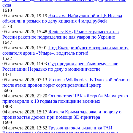
суда
1610
05 августа 2026, 19:19
Экс-зама Набиуллиной в ЦБ Исаева
объявили в розыск по делу хищения 4 млрд рублей
2178
05 августа 2026, 15:48
Reuters: КНДР может разместить в
России ракетное подразделение для ударов по Украине
1647
05 августа 2026, 15:01
Под Екатеринбургом взорвали машину
создателя дрона «Упырь», водитель погиб
1522
05 августа 2026, 11:03
Суд продлил арест бывшему главе
Росавиации Нерадько по делу о мошенничестве
1371
05 августа 2026, 07:13
И снова Wildberries. В Тульской области
после атаки дронов горит сортировочный центр
5666
04 августа 2026, 21:20
Основателя ЧВК «Ястреб» Марущенко
приговорили к 18 годам за похищение военных
1903
04 августа 2026, 15:17
Жителя Крыма задержали по делу о
производстве дронов при помощи 3D‑принтера
1699
04 августа 2026, 13:52
Грузовики экс-начальника ГАИ