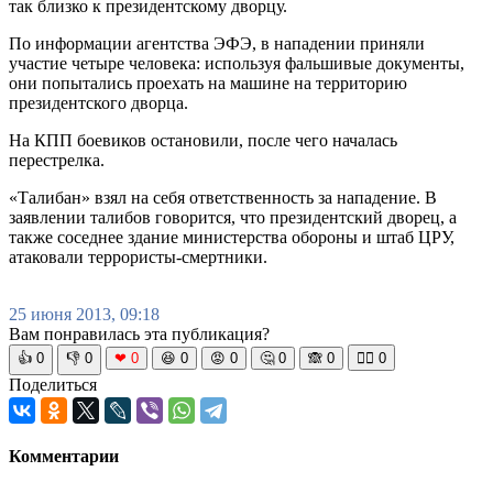
так близко к президентскому дворцу.
По информации агентства ЭФЭ, в нападении приняли
участие четыре человека: используя фальшивые документы,
они попытались проехать на машине на территорию
президентского дворца.
На КПП боевиков остановили, после чего началась
перестрелка.
«Талибан» взял на себя ответственность за нападение. В
заявлении талибов говорится, что президентский дворец, а
также соседнее здание министерства обороны и штаб ЦРУ,
атаковали террористы-смертники.
25 июня 2013, 09:18
Вам понравилась эта публикация?
👍
0
👎
0
❤
0
😆
0
😡
0
🤔
0
🙈
0
🧘‍♀️
0
Поделиться
Комментарии