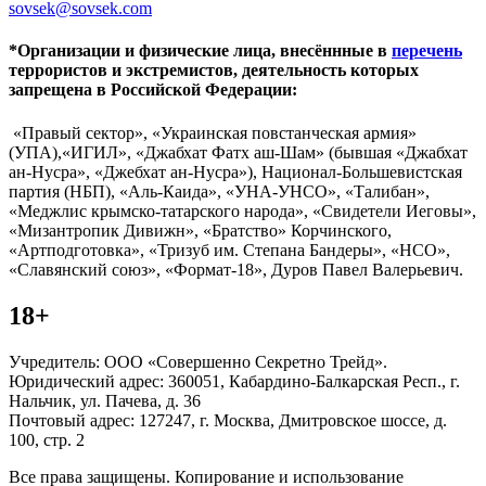
sovsek@sovsek.com
*Организации и физические лица, внесённные в
перечень
террористов и экстремистов, деятельность которых
запрещена в Российской Федерации:
«Правый сектор», «Украинская повстанческая армия»
(УПА),«ИГИЛ», «Джабхат Фатх аш-Шам» (бывшая «Джабхат
ан-Нусра», «Джебхат ан-Нусра»), Национал-Большевистская
партия (НБП), «Аль-Каида», «УНА-УНСО», «Талибан»,
«Меджлис крымско-татарского народа», «Свидетели Иеговы»,
«Мизантропик Дивижн», «Братство» Корчинского,
«Артподготовка», «Тризуб им. Степана Бандеры», «НСО»,
«Славянский союз», «Формат-18», Дуров Павел Валерьевич.
18+
Учредитель: ООО «Совершенно Секретно Трейд».
Юридический адрес: 360051, Кабардино-Балкарская Респ., г.
Нальчик, ул. Пачева, д. 36
Почтовый адрес: 127247, г. Москва, Дмитровское шоссе, д.
100, стр. 2
Все права защищены. Копирование и использование