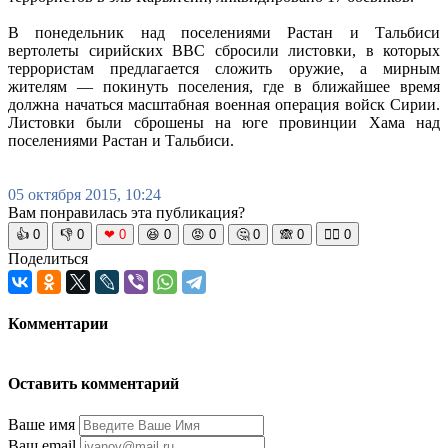
В понедельник над поселениями Растан и Тальбиси
вертолеты сирийских ВВС сбросили листовки, в которых
террористам предлагается сложить оружие, а мирным
жителям — покинуть поселения, где в ближайшее время
должна начаться масштабная военная операция войск Сирии.
Листовки были сброшены на юге провинции Хама над
поселениями Растан и Тальбиси.
05 октября 2015, 10:24
Вам понравилась эта публикация?
👍
0
👎
0
❤
0
😆
0
😡
0
🤔
0
🙈
0
🧘‍♀️
0
Поделиться
Комментарии
Оставить комментарий
Ваше имя
Ваш email