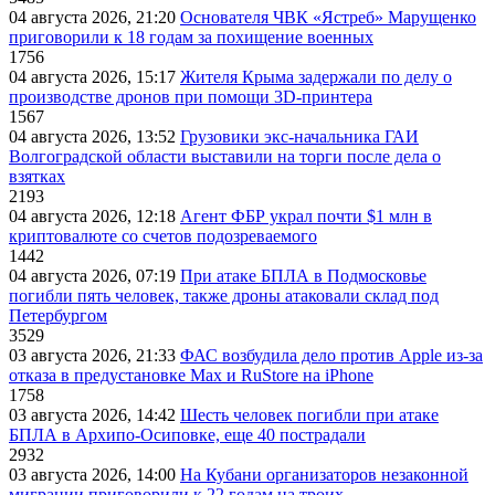
04 августа 2026, 21:20
Основателя ЧВК «Ястреб» Марущенко
приговорили к 18 годам за похищение военных
1756
04 августа 2026, 15:17
Жителя Крыма задержали по делу о
производстве дронов при помощи 3D‑принтера
1567
04 августа 2026, 13:52
Грузовики экс-начальника ГАИ
Волгоградской области выставили на торги после дела о
взятках
2193
04 августа 2026, 12:18
Агент ФБР украл почти $1 млн в
криптовалюте со счетов подозреваемого
1442
04 августа 2026, 07:19
При атаке БПЛА в Подмосковье
погибли пять человек, также дроны атаковали склад под
Петербургом
3529
03 августа 2026, 21:33
ФАС возбудила дело против Apple из-за
отказа в предустановке Max и RuStore на iPhone
1758
03 августа 2026, 14:42
Шесть человек погибли при атаке
БПЛА в Архипо-Осиповке, еще 40 пострадали
2932
03 августа 2026, 14:00
На Кубани организаторов незаконной
миграции приговорили к 22 годам на троих