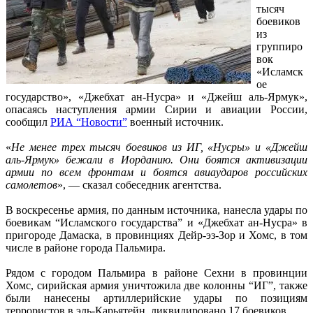
тысяч
боевиков
из
группиро
вок
«Исламск
ое
государство», «Джебхат ан-Нусра» и «Джейш аль-Ярмук»,
опасаясь наступления армии Сирии и авиации России,
сообщил
РИА “Новости”
военный источник.
«
Не менее трех тысяч боевиков из ИГ, «Нусры» и «Джейш
аль-Ярмук» бежали в Иорданию. Они боятся активизации
армии по всем фронтам и боятся авиаударов российских
самолетов
», — сказал собеседник агентства.
В воскресенье армия, по данным источника, нанесла удары по
боевикам “Исламского государства” и «Джебхат ан-Нусра» в
пригороде Дамаска, в провинциях Дейр-эз-Зор и Хомс, в том
числе в районе города Пальмира.
Рядом с городом Пальмира в районе Сехни в провинции
Хомс, сирийская армия уничтожила две колонны “ИГ”, также
были нанесены артиллерийские удары по позициям
террористов в эль-Карьятейн, ликвидировано 17 боевиков.