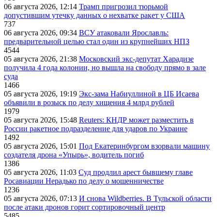
06 августа 2026, 12:14
Трамп пригрозил тюрьмой
допустившим утечку данных о нехватке ракет у США
737
06 августа 2026, 09:34
ВСУ атаковали Ярославль:
предварительной целью стал один из крупнейших НПЗ
4544
05 августа 2026, 21:38
Московский экс-депутат Харадизе
получила 4 года колонии, но вышла на свободу прямо в зале
суда
1466
05 августа 2026, 19:19
Экс-зама Набиуллиной в ЦБ Исаева
объявили в розыск по делу хищения 4 млрд рублей
1979
05 августа 2026, 15:48
Reuters: КНДР может разместить в
России ракетное подразделение для ударов по Украине
1492
05 августа 2026, 15:01
Под Екатеринбургом взорвали машину
создателя дрона «Упырь», водитель погиб
1386
05 августа 2026, 11:03
Суд продлил арест бывшему главе
Росавиации Нерадько по делу о мошенничестве
1236
05 августа 2026, 07:13
И снова Wildberries. В Тульской области
после атаки дронов горит сортировочный центр
5485