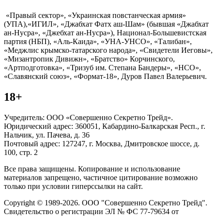
«Правый сектор», «Украинская повстанческая армия»
(УПА),«ИГИЛ», «Джабхат Фатх аш-Шам» (бывшая «Джабхат
ан-Нусра», «Джебхат ан-Нусра»), Национал-Большевистская
партия (НБП), «Аль-Каида», «УНА-УНСО», «Талибан»,
«Меджлис крымско-татарского народа», «Свидетели Иеговы»,
«Мизантропик Дивижн», «Братство» Корчинского,
«Артподготовка», «Тризуб им. Степана Бандеры», «НСО»,
«Славянский союз», «Формат-18», Дуров Павел Валерьевич.
18+
Учредитель: ООО «Совершенно Секретно Трейд».
Юридический адрес: 360051, Кабардино-Балкарская Респ., г.
Нальчик, ул. Пачева, д. 36
Почтовый адрес: 127247, г. Москва, Дмитровское шоссе, д.
100, стр. 2
Все права защищены. Копирование и использование
материалов запрещено, частичное цитирование возможно
только при условии гиперссылки на сайт.
Copyright © 1989-2026. ООО "Совершенно Секретно Трейд".
Свидетельство о регистрации ЭЛ № ФС 77-79634 от