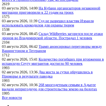
2619
03 августа 2026, 14:00
На Кубани организаторов незаконной
миграции приговорили к 22 годам на троих
1575
03 августа 2026, 11:39
Суд не разрешил властям Израиля
использовать крокодилов для охраны тюрем
1538
03 августа 2026, 08:45
Склад Wildberries загорелся после атаки
дронов во Владимирской области. Пострадал 1 человек
2104
03 августа 2026, 06:42
Трамп анонсировал переговоры между
Вашингтоном и Тегераном
1712
02 августа 2026, 15:41
Количество погибших при вторжении в
испанскую Сеуту мигрантов достигло 90 человек
1993
02 августа 2026, 13:36
Два моста за сутки обрушились в
Приморье в результате паводка
1993
02 августа 2026, 10:36
268 многодетным семьям в Адыгее
выдали непригодную для строительства землю на болотах
1995
Все новости