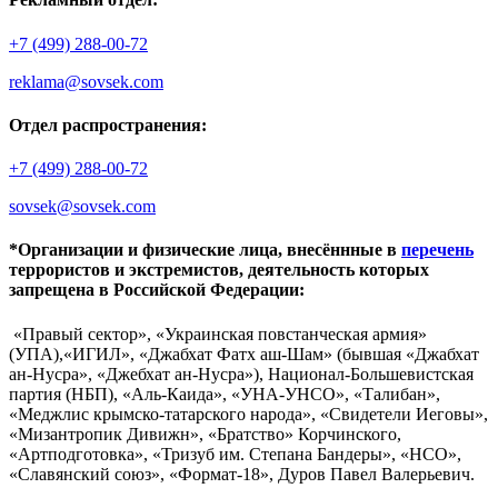
+7 (499) 288-00-72
reklama@sovsek.com
Отдел распространения:
+7 (499) 288-00-72
sovsek@sovsek.com
*Организации и физические лица, внесённные в
перечень
террористов и экстремистов, деятельность которых
запрещена в Российской Федерации:
«Правый сектор», «Украинская повстанческая армия»
(УПА),«ИГИЛ», «Джабхат Фатх аш-Шам» (бывшая «Джабхат
ан-Нусра», «Джебхат ан-Нусра»), Национал-Большевистская
партия (НБП), «Аль-Каида», «УНА-УНСО», «Талибан»,
«Меджлис крымско-татарского народа», «Свидетели Иеговы»,
«Мизантропик Дивижн», «Братство» Корчинского,
«Артподготовка», «Тризуб им. Степана Бандеры», «НСО»,
«Славянский союз», «Формат-18», Дуров Павел Валерьевич.