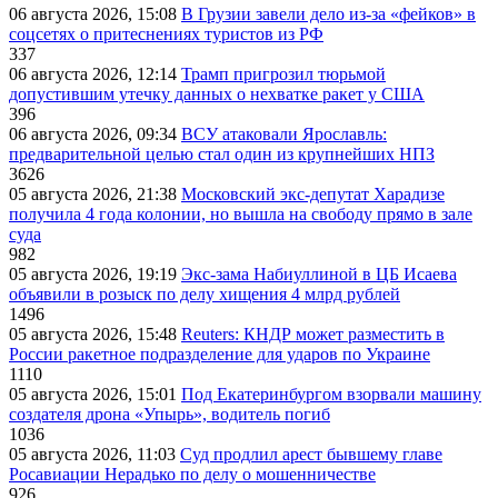
06 августа 2026, 15:08
В Грузии завели дело из-за «фейков» в
соцсетях о притеснениях туристов из РФ
337
06 августа 2026, 12:14
Трамп пригрозил тюрьмой
допустившим утечку данных о нехватке ракет у США
396
06 августа 2026, 09:34
ВСУ атаковали Ярославль:
предварительной целью стал один из крупнейших НПЗ
3626
05 августа 2026, 21:38
Московский экс-депутат Харадизе
получила 4 года колонии, но вышла на свободу прямо в зале
суда
982
05 августа 2026, 19:19
Экс-зама Набиуллиной в ЦБ Исаева
объявили в розыск по делу хищения 4 млрд рублей
1496
05 августа 2026, 15:48
Reuters: КНДР может разместить в
России ракетное подразделение для ударов по Украине
1110
05 августа 2026, 15:01
Под Екатеринбургом взорвали машину
создателя дрона «Упырь», водитель погиб
1036
05 августа 2026, 11:03
Суд продлил арест бывшему главе
Росавиации Нерадько по делу о мошенничестве
926