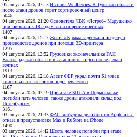
05 августа 2026, 07:13
И снова Wildberries. В Тульской области
после атаки дронов горит сортировочный центр
5046
04 августа 2026, 21:20
Основателя ЧВК «Ястреб» Марущенко
приговорили к 18 годам за похищение военных
1407
04 августа 2026, 15:17
Жителя Крыма задержали по делу о
производстве дронов при помощи 3D‑принтера
1295
04 августа 2026, 13:52
Грузовики экс-начальника ГАИ
Волгоградской области выставили на торги после дела о
взятках
1913
04 августа 2026, 12:18
Агент ФБР украл почти $1 млн в
криптовалюте со счетов подозреваемого
1187
04 августа 2026, 07:19
При атаке БПЛА в Подмосковье
погибли пять человек, также дроны атаковали склад под
Петербургом
3161
03 августа 2026, 21:33
ФАС возбудила дело против Apple из-за
отказа в предустановке Max и RuStore на iPhone
1490
03 августа 2026, 14:42
Шесть человек погибли при атаке
БПЛА в Архипо-Осиповке, еще 40 пострадали