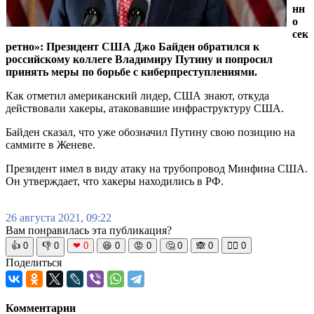
нн
о
сек
ретно»: Президент США Джо Байден обратился к
российскому коллеге Владимиру Путину и попросил
принять меры по борьбе с киберпреступлениями.
Как отметил американский лидер, США знают, откуда
действовали хакеры, атаковавшие инфраструктуру США.
Байден сказал, что уже обозначил Путину свою позицию на
саммите в Женеве.
Президент имел в виду атаку на трубопровод Минфина США.
Он утверждает, что хакеры находились в РФ.
26 августа 2021, 09:22
Вам понравилась эта публикация?
👍
0
👎
0
❤
0
😆
0
😡
0
🤔
0
🙈
0
🧘‍♀️
0
Поделиться
Комментарии