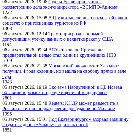
06 августа 2026, 19:06
Суд на Урале приступил к
рассмотрению дела экс-гендиректора «ВСМПО-Ависма»
1222
06 августа 2026, 15:08
В Грузии завели дело из-за «фейков» в
соцсетях о притеснениях туристов из РФ
1303
06 августа 2026, 12:14
Трамп пригрозил тюрьмой
допустившим утечку данных о нехватке ракет у США
1194
06 августа 2026, 09:34
ВСУ атаковали Ярославль:
предварительной целью стал один из крупнейших НПЗ
5169
05 августа 2026, 21:38
Московский экс-депутат Харадизе
получила 4 года колонии, но вышла на свободу прямо в зале
суда
1943
05 августа 2026, 19:19
Экс-зама Набиуллиной в ЦБ Исаева
объявили в розыск по делу хищения 4 млрд рублей
2601
05 августа 2026, 15:48
Reuters: КНДР может разместить в
России ракетное подразделение для ударов по Украине
1995
05 августа 2026, 15:01
Под Екатеринбургом взорвали машину
создателя дрона «Упырь», водитель погиб
1851