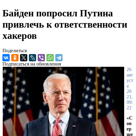
Байден попросил Путина
привлечь к ответственности
хакеров
Поделиться
Подписаться на обновления
26
авг
уст
а
20
21,
09:
22
«С
ов
ер
ше