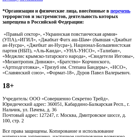
*Организации и физические лица, внесённные в
перечень
террористов и экстремистов, деятельность которых
запрещена в Российской Федерации:
«Правый сектор», «Украинская повстанческая армия»
(УПА),«ИГИЛ», «Джабхат Фатх аш-Шам» (бывшая «Джабхат
ан-Нусра», «Джебхат ан-Нусра»), Национал-Большевистская
партия (НБП), «Аль-Каида», «УНА-УНСО», «Талибан»,
«Меджлис крымско-татарского народа», «Свидетели Иеговы»,
«Мизантропик Дивижн», «Братство» Корчинского,
«Артподготовка», «Тризуб им. Степана Бандеры», «НСО»,
«Славянский союз», «Формат-18», Дуров Павел Валерьевич.
18+
Учредитель: ООО «Совершенно Секретно Трейд».
Юридический адрес: 360051, Кабардино-Балкарская Респ., г.
Нальчик, ул. Пачева, д. 36
Почтовый адрес: 127247, г. Москва, Дмитровское шоссе, д.
100, стр. 2
Все права защищены. Копирование и использование
материалов запрещено, частичное цитирование возможно