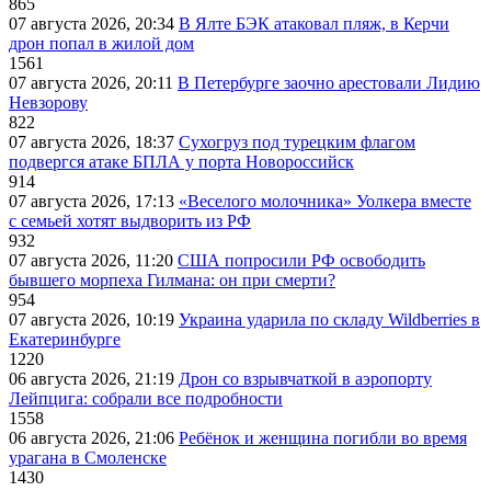
865
07 августа 2026, 20:34
В Ялте БЭК атаковал пляж, в Керчи
дрон попал в жилой дом
1561
07 августа 2026, 20:11
В Петербурге заочно арестовали Лидию
Невзорову
822
07 августа 2026, 18:37
Сухогруз под турецким флагом
подвергся атаке БПЛА у порта Новороссийск
914
07 августа 2026, 17:13
«Веселого молочника» Уолкера вместе
с семьей хотят выдворить из РФ
932
07 августа 2026, 11:20
США попросили РФ освободить
бывшего морпеха Гилмана: он при смерти?
954
07 августа 2026, 10:19
Украина ударила по складу Wildberries в
Екатеринбурге
1220
06 августа 2026, 21:19
Дрон со взрывчаткой в аэропорту
Лейпцига: собрали все подробности
1558
06 августа 2026, 21:06
Ребёнок и женщина погибли во время
урагана в Смоленске
1430