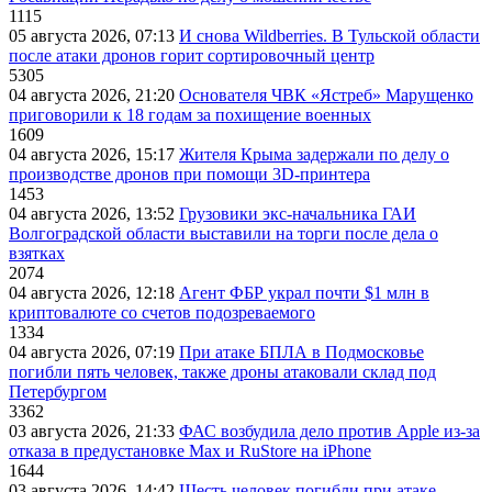
1115
05 августа 2026, 07:13
И снова Wildberries. В Тульской области
после атаки дронов горит сортировочный центр
5305
04 августа 2026, 21:20
Основателя ЧВК «Ястреб» Марущенко
приговорили к 18 годам за похищение военных
1609
04 августа 2026, 15:17
Жителя Крыма задержали по делу о
производстве дронов при помощи 3D‑принтера
1453
04 августа 2026, 13:52
Грузовики экс-начальника ГАИ
Волгоградской области выставили на торги после дела о
взятках
2074
04 августа 2026, 12:18
Агент ФБР украл почти $1 млн в
криптовалюте со счетов подозреваемого
1334
04 августа 2026, 07:19
При атаке БПЛА в Подмосковье
погибли пять человек, также дроны атаковали склад под
Петербургом
3362
03 августа 2026, 21:33
ФАС возбудила дело против Apple из-за
отказа в предустановке Max и RuStore на iPhone
1644
03 августа 2026, 14:42
Шесть человек погибли при атаке