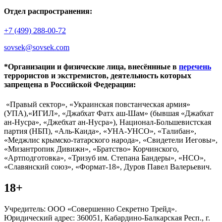
Отдел распространения:
+7 (499) 288-00-72
sovsek@sovsek.com
*Организации и физические лица, внесённные в
перечень
террористов и экстремистов, деятельность которых
запрещена в Российской Федерации:
«Правый сектор», «Украинская повстанческая армия»
(УПА),«ИГИЛ», «Джабхат Фатх аш-Шам» (бывшая «Джабхат
ан-Нусра», «Джебхат ан-Нусра»), Национал-Большевистская
партия (НБП), «Аль-Каида», «УНА-УНСО», «Талибан»,
«Меджлис крымско-татарского народа», «Свидетели Иеговы»,
«Мизантропик Дивижн», «Братство» Корчинского,
«Артподготовка», «Тризуб им. Степана Бандеры», «НСО»,
«Славянский союз», «Формат-18», Дуров Павел Валерьевич.
18+
Учредитель: ООО «Совершенно Секретно Трейд».
Юридический адрес: 360051, Кабардино-Балкарская Респ., г.