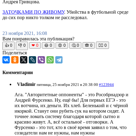
Андрея Гривцова.
ЗАТОЧКАМИ ПО ЖИВОМУ
. Убийства в футбольной среде
до сих пор никто толком не расследовал.
23 ноября 2021, 16:08
Вам понравилась эта публикация?
👍
0
👎
0
❤
0
😆
0
😡
0
🤔
0
🙈
0
🧘‍♀️
0
Поделиться
Комментарии
Vladimir
пятница, 25 ноября 2021 в 20:38:00
#123944
Ага. "Авторитетные оппоненты" - это Рособрнадзор и
Андрей Фурсенко. Ну, ещё бы! Для первых ЕГЭ - это
их вотчина, их деньги. Их хлеб. Беленький и с чёрной
икоркой. Станут они рубить сук на котором сидят. А
точнее ломать систему благодаря которой сытно и
красиво живут. А, всё остальноё - отговорки. А
Фурсенко - это тот, кто в своё время заявил о том, что
созидатели нам не нужны, нам нужны