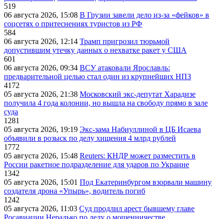
519
06 августа 2026, 15:08
В Грузии завели дело из-за «фейков» в
соцсетях о притеснениях туристов из РФ
584
06 августа 2026, 12:14
Трамп пригрозил тюрьмой
допустившим утечку данных о нехватке ракет у США
601
06 августа 2026, 09:34
ВСУ атаковали Ярославль:
предварительной целью стал один из крупнейших НПЗ
4172
05 августа 2026, 21:38
Московский экс-депутат Харадизе
получила 4 года колонии, но вышла на свободу прямо в зале
суда
1281
05 августа 2026, 19:19
Экс-зама Набиуллиной в ЦБ Исаева
объявили в розыск по делу хищения 4 млрд рублей
1772
05 августа 2026, 15:48
Reuters: КНДР может разместить в
России ракетное подразделение для ударов по Украине
1342
05 августа 2026, 15:01
Под Екатеринбургом взорвали машину
создателя дрона «Упырь», водитель погиб
1242
05 августа 2026, 11:03
Суд продлил арест бывшему главе
Росавиации Нерадько по делу о мошенничестве