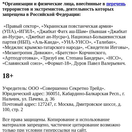
*Организации и физические лица, внесённные в
перечень
террористов и экстремистов, деятельность которых
запрещена в Российской Федерации:
«Правый сектор», «Украинская повстанческая армия»
(УПА),«ИГИЛ», «Джабхат Фатх аш-Шам» (бывшая «Джабхат
ан-Нусра», «Джебхат ан-Нусра»), Национал-Большевистская
партия (НБП), «Аль-Каида», «УНА-УНСО», «Талибан»,
«Меджлис крымско-татарского народа», «Свидетели Иеговы»,
«Мизантропик Дивижн», «Братство» Корчинского,
«Артподготовка», «Тризуб им. Степана Бандеры», «НСО»,
«Славянский союз», «Формат-18», Дуров Павел Валерьевич.
18+
Учредитель: ООО «Совершенно Секретно Трейд».
Юридический адрес: 360051, Кабардино-Балкарская Респ., г.
Нальчик, ул. Пачева, д. 36
Почтовый адрес: 127247, г. Москва, Дмитровское шоссе, д.
100, стр. 2
Все права защищены. Копирование и использование
материалов запрещено, частичное цитирование возможно
только при условии гиперссылки на сайт.