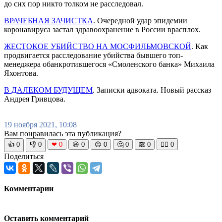
до сих пор никто толком не расследовал.
ВРАЧЕБНАЯ ЗАЧИСТКА
. Очередной удар эпидемии
коронавируса застал здравоохранение в России врасплох.
ЖЕСТОКОЕ УБИЙСТВО НА МОСФИЛЬМОВСКОЙ
. Как
продвигается расследование убийства бывшего топ-
менеджера обанкротившегося «Смоленского банка» Михаила
Яхонтова.
В ДАЛЕКОМ БУДУЩЕМ
. Записки адвоката. Новый рассказ
Андрея Гривцова.
19 ноября 2021, 10:08
Вам понравилась эта публикация?
👍
0
👎
0
❤
0
😆
0
😡
0
🤔
0
🙈
0
🧘‍♀️
0
Поделиться
Комментарии
Оставить комментарий