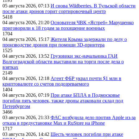
1193
05 августа 2026, 07:13
И снова Wildberries. В Тульской области
после атаки дронов горит сортировочный центр
5418
04 августа 2026, 21:20
Основателя ЧВК «Ястреб» Марущенко
приговорили к 18 годам за похищение военных
1704
04 августа 2026, 15:17
Жителя Крыма задержали по делу о
производстве дронов при помощи 3D‑принтера
1525
04 августа 2026, 13:52
Грузовики экс-начальника ГАИ
Волгоградской области выставили на торги после дела о
взятках
2149
04 августа 2026, 12:18
Агент ФБР украл почти $1 млн в
криптовалюте со счетов подозреваемого
1404
04 августа 2026, 07:19
При атаке БПЛА в Подмосковье
погибли пять человек, также дроны атаковали склад под
Петербургом
3466
03 августа 2026, 21:33
ФАС возбудила дело против Apple из-за
отказа в предустановке Max и RuStore на iPhone
1717
03 августа 2026, 14:42
Шесть человек погибли при атаке