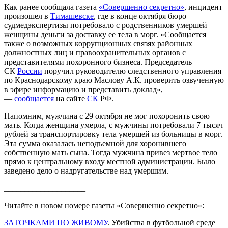
Как ранее сообщала газета
«Совершенно секретно»
, инцидент
произошел в
Тимашевске
, где в конце октября бюро
судмедэкспертизы потребовало с родственников умершей
женщины деньги за доставку ее тела в морг. «Сообщается
также о возможных коррупционных связях районных
должностных лиц и правоохранительных органов с
представителями похоронного бизнеса. Председатель
СК
России
поручил руководителю следственного управления
по Краснодарскому краю Маслову А.К. проверить озвученную
в эфире информацию и представить доклад»,
—
сообщается
на сайте
СК
РФ.
Напомним, мужчина с 29 октября не мог похоронить свою
мать. Когда женщина умерла, с мужчины потребовали 7 тысяч
рублей за транспортировку тела умершей из больницы в морг.
Эта сумма оказалась неподъемной для хоронившего
собственную мать сына. Тогда мужчина привез мертвое тело
прямо к центральному входу местной администрации. Было
заведено дело о надругательстве над умершим.
____________________
Читайте в новом номере газеты «Совершенно секретно»:
ЗАТОЧКАМИ ПО ЖИВОМУ
. Убийства в футбольной среде