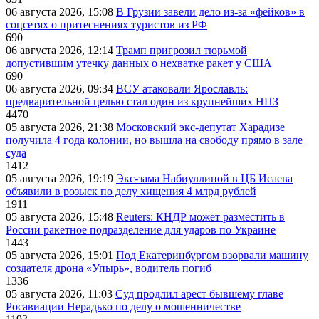
06 августа 2026, 15:08
В Грузии завели дело из-за «фейков» в
соцсетях о притеснениях туристов из РФ
690
06 августа 2026, 12:14
Трамп пригрозил тюрьмой
допустившим утечку данных о нехватке ракет у США
690
06 августа 2026, 09:34
ВСУ атаковали Ярославль:
предварительной целью стал один из крупнейших НПЗ
4470
05 августа 2026, 21:38
Московский экс-депутат Харадизе
получила 4 года колонии, но вышла на свободу прямо в зале
суда
1412
05 августа 2026, 19:19
Экс-зама Набиуллиной в ЦБ Исаева
объявили в розыск по делу хищения 4 млрд рублей
1911
05 августа 2026, 15:48
Reuters: КНДР может разместить в
России ракетное подразделение для ударов по Украине
1443
05 августа 2026, 15:01
Под Екатеринбургом взорвали машину
создателя дрона «Упырь», водитель погиб
1336
05 августа 2026, 11:03
Суд продлил арест бывшему главе
Росавиации Нерадько по делу о мошенничестве