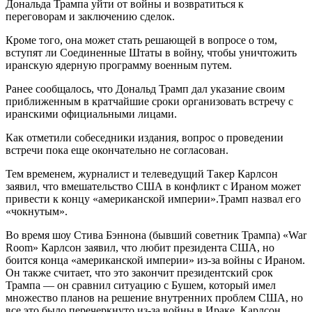
Дональда Трампа уйти от войны и возвратиться к
переговорам и заключению сделок.
Кроме того, она может стать решающей в вопросе о том,
вступят ли Соединенные Штаты в войну, чтобы уничтожить
иранскую ядерную программу военным путем.
Ранее сообщалось, что Дональд Трамп дал указание своим
приближенным в кратчайшие сроки организовать встречу с
иранскими официальными лицами.
Как отметили собеседники издания, вопрос о проведении
встречи пока еще окончательно не согласован.
Тем временем, журналист и телеведущий Такер Карлсон
заявил, что вмешательство США в конфликт с Ираном может
привести к концу «американской империи».Трамп назвал его
«чокнутым».
Во время шоу Стива Бэннона (бывший советник Трампа) «War
Room» Карлсон заявил, что любит президента США, но
боится конца «американской империи» из-за войны с Ираном.
Он также считает, что это закончит президентский срок
Трампа — он сравнил ситуацию с Бушем, который имел
множество планов на решение внутренних проблем США, но
все это было перечеркнуто из-за войны в Ираке. Карлсон