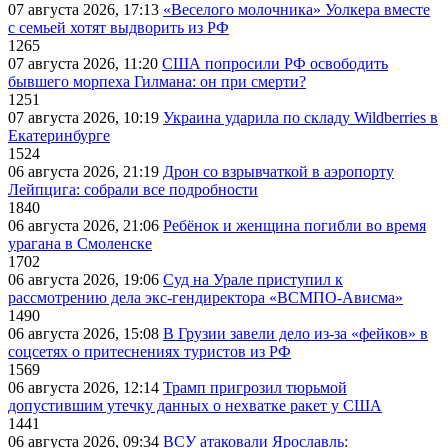
07 августа 2026, 17:13
«Веселого молочника» Уолкера вместе
с семьей хотят выдворить из РФ
1265
07 августа 2026, 11:20
США попросили РФ освободить
бывшего морпеха Гилмана: он при смерти?
1251
07 августа 2026, 10:19
Украина ударила по складу Wildberries в
Екатеринбурге
1524
06 августа 2026, 21:19
Дрон со взрывчаткой в аэропорту
Лейпцига: собрали все подробности
1840
06 августа 2026, 21:06
Ребёнок и женщина погибли во время
урагана в Смоленске
1702
06 августа 2026, 19:06
Суд на Урале приступил к
рассмотрению дела экс-гендиректора «ВСМПО-Ависма»
1490
06 августа 2026, 15:08
В Грузии завели дело из-за «фейков» в
соцсетях о притеснениях туристов из РФ
1569
06 августа 2026, 12:14
Трамп пригрозил тюрьмой
допустившим утечку данных о нехватке ракет у США
1441
06 августа 2026, 09:34
ВСУ атаковали Ярославль: