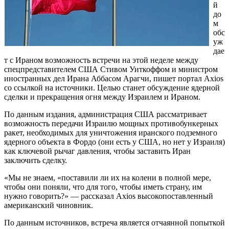
й
до
м
обс
уж
дае
т с Ираном возможность встречи на этой неделе между
спецпредставителем США Стивом Уиткоффом и министром
иностранных дел Ирана Аббасом Арагчи, пишет портал Axios
со ссылкой на источники. Целью станет обсуждение ядерной
сделки и прекращения огня между Израилем и Ираном.
По данным издания, администрация США рассматривает
возможность передачи Израилю мощных противобункерных
ракет, необходимых для уничтожения иранского подземного
ядерного объекта в Фордо (они есть у США, но нет у Израиля)
как ключевой рычаг давления, чтобы заставить Иран
заключить сделку.
«Мы не знаем, «поставили ли их на колени в полной мере,
чтобы они поняли, что для того, чтобы иметь страну, им
нужно говорить?» — рассказал Axios высокопоставленный
американский чиновник.
По данным источников, встреча является отчаянной попыткой