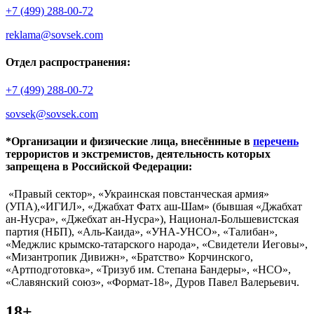
+7 (499) 288-00-72
reklama@sovsek.com
Отдел распространения:
+7 (499) 288-00-72
sovsek@sovsek.com
*Организации и физические лица, внесённные в
перечень
террористов и экстремистов, деятельность которых
запрещена в Российской Федерации:
«Правый сектор», «Украинская повстанческая армия»
(УПА),«ИГИЛ», «Джабхат Фатх аш-Шам» (бывшая «Джабхат
ан-Нусра», «Джебхат ан-Нусра»), Национал-Большевистская
партия (НБП), «Аль-Каида», «УНА-УНСО», «Талибан»,
«Меджлис крымско-татарского народа», «Свидетели Иеговы»,
«Мизантропик Дивижн», «Братство» Корчинского,
«Артподготовка», «Тризуб им. Степана Бандеры», «НСО»,
«Славянский союз», «Формат-18», Дуров Павел Валерьевич.
18+