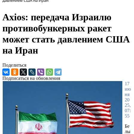
давлением США на Иран
Axios: передача Израилю
противобункерных ракет
может стать давлением США
на Иран
Поделиться
Подписаться на обновления
17
ию
ня
20
25,
07:
55
Бе
лы