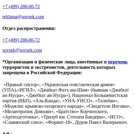
+7 (499) 288-00-72
reklama@sovsek.com
Отдел распространения:
+7 (499) 288-00-72
sovsek@sovsek.com
*Организации и физические лица, внесённные в
перечень
террористов и экстремистов, деятельность которых
запрещена в Российской Федерации:
«Правый сектор», «Украинская повстанческая армия»
(УПА),«ИГИЛ», «Джабхат Фатх аш-Шам» (бывшая «Джабхат
ан-Нусра», «Джебхат ан-Нусра»), Национал-Большевистская
партия (НБП), «Аль-Каида», «УНА-УНСО», «Талибан»,
«Меджлис крымско-татарского народа», «Свидетели Иеговы»,
«Мизантропик Дивижн», «Братство» Корчинского,
«Артподготовка», «Тризуб им. Степана Бандеры», «НСО»,
«Славянский союз», «Формат-18», Дуров Павел Валерьевич.