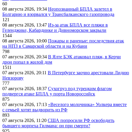
60
08 августа 2026, 19:34
Неопознанный БПЛА залетел в
Болгарию и взорвался у Трансбалканского газопровода
121
08 августа 2026, 13:47
Из-за атак БПЛА все пляжи в
Геленджике, Кабардинке и Дивноморском закрыли
1544
08 августа 2026, 10:00
Пожары и раненые: последствия атак
на НПЗ в Самарской области и на Кубани
798
07 августа 2026, 20:34
В Ялте БЭК атаковал пляж, в Керчи
дрон попал в жилой дом
1511
07 августа 2026, 20:11
В Петербурге заочно арестовали Лидию
Невзорову
777
07 августа 2026, 18:37
Сухогруз под турецким флагом
подвергся атаке БПЛА у порта Новороссийск
875
07 августа 2026, 17:13
«Веселого молочника» Уолкера вместе
с семьей хотят выдворить из РФ
893
07 августа 2026, 11:20
США попросили РФ освободить
бывшего морпеха Гилмана: он при смерти?
925