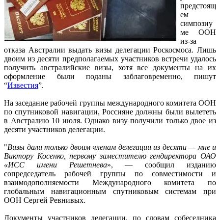
предстоящ
ем
симпозиу
ме ООН
из-за
отказа Австралии выдать визы делегации Роскосмоса. Лишь
двоим из десяти предполагаемых участников встречи удалось
получить австралийские визы, хотя все документы на их
оформление были поданы заблаговременно, пишут
“
Известия
”.
На заседание рабочей группы международного комитета ООН
по спутниковой навигации, Россияне должны были вылететь
в Австралию 10 июля. Однако визу получили только двое из
десяти участников делегации.
"
Визы дали только двоим членам делегации из десяти — мне и
Виктору Косенко, первому заместителю гендиректора ОАО
«ИСС имени Решетнева
», — сообщил изданию
сопредседатель рабочей группы по совместимости и
взаимодополняемости Международного комитета по
глобальным навигационным спутниковым системам при
ООН Сергей Ревнивых.
Документы участников делегации, по словам собеседника