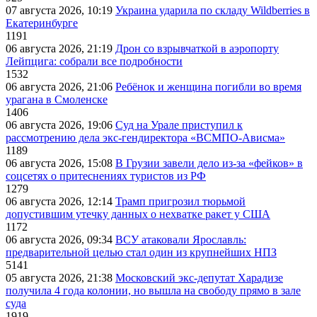
07 августа 2026, 10:19
Украина ударила по складу Wildberries в
Екатеринбурге
1191
06 августа 2026, 21:19
Дрон со взрывчаткой в аэропорту
Лейпцига: собрали все подробности
1532
06 августа 2026, 21:06
Ребёнок и женщина погибли во время
урагана в Смоленске
1406
06 августа 2026, 19:06
Суд на Урале приступил к
рассмотрению дела экс-гендиректора «ВСМПО-Ависма»
1189
06 августа 2026, 15:08
В Грузии завели дело из-за «фейков» в
соцсетях о притеснениях туристов из РФ
1279
06 августа 2026, 12:14
Трамп пригрозил тюрьмой
допустившим утечку данных о нехватке ракет у США
1172
06 августа 2026, 09:34
ВСУ атаковали Ярославль:
предварительной целью стал один из крупнейших НПЗ
5141
05 августа 2026, 21:38
Московский экс-депутат Харадизе
получила 4 года колонии, но вышла на свободу прямо в зале
суда
1919