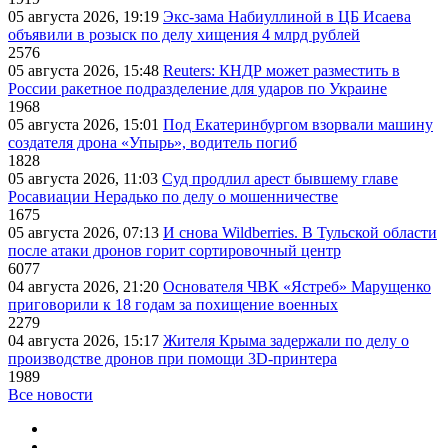
05 августа 2026, 19:19
Экс-зама Набиуллиной в ЦБ Исаева
объявили в розыск по делу хищения 4 млрд рублей
2576
05 августа 2026, 15:48
Reuters: КНДР может разместить в
России ракетное подразделение для ударов по Украине
1968
05 августа 2026, 15:01
Под Екатеринбургом взорвали машину
создателя дрона «Упырь», водитель погиб
1828
05 августа 2026, 11:03
Суд продлил арест бывшему главе
Росавиации Нерадько по делу о мошенничестве
1675
05 августа 2026, 07:13
И снова Wildberries. В Тульской области
после атаки дронов горит сортировочный центр
6077
04 августа 2026, 21:20
Основателя ЧВК «Ястреб» Марущенко
приговорили к 18 годам за похищение военных
2279
04 августа 2026, 15:17
Жителя Крыма задержали по делу о
производстве дронов при помощи 3D‑принтера
1989
Все новости