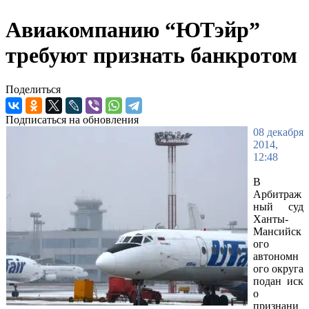
Авиакомпанию “ЮТэйр”
требуют признать банкротом
Поделиться
Подписаться на обновления
08 декабря
2014,
12:48
В
Арбитраж
ный суд
Ханты-
Мансийск
ого
автономн
ого округа
подан иск
о
признани