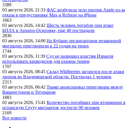
3389
03 августа 2026, 21:33
ФАС возбудила дело против Apple из-за
отказа в предустановке Max и RuStore на iPhone
1663
03 августа 2026, 14:42
Шесть человек погибли при атаке
БПЛА в Архипо-Осиповке, еще 40 пострадали
2830
03 августа 2026, 14:00
На Кубани организаторов незаконной
миграции приговорили к 22 годам на троих
1744
03 августа 2026, 11:39
Суд не разрешил властям Израиля
использовать крокодилов для охраны тюрем
1707
03 августа 2026, 08:45
Склад Wildberries загорелся после атаки
дронов во Владимирской области. Пострадал 1 человек
2313
03 августа 2026, 06:42
Трамп анонсировал переговоры между
Вашингтоном и Тегераном
1883
02 августа 2026, 15:41
Количество погибших при вторжении в
испанскую Сеуту мигрантов достигло 90 человек
2169
Все новости