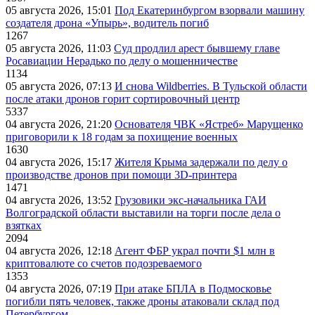
05 августа 2026, 15:01
Под Екатеринбургом взорвали машину
создателя дрона «Упырь», водитель погиб
1267
05 августа 2026, 11:03
Суд продлил арест бывшему главе
Росавиации Нерадько по делу о мошенничестве
1134
05 августа 2026, 07:13
И снова Wildberries. В Тульской области
после атаки дронов горит сортировочный центр
5337
04 августа 2026, 21:20
Основателя ЧВК «Ястреб» Марущенко
приговорили к 18 годам за похищение военных
1630
04 августа 2026, 15:17
Жителя Крыма задержали по делу о
производстве дронов при помощи 3D‑принтера
1471
04 августа 2026, 13:52
Грузовики экс-начальника ГАИ
Волгоградской области выставили на торги после дела о
взятках
2094
04 августа 2026, 12:18
Агент ФБР украл почти $1 млн в
криптовалюте со счетов подозреваемого
1353
04 августа 2026, 07:19
При атаке БПЛА в Подмосковье
погибли пять человек, также дроны атаковали склад под
Петербургом