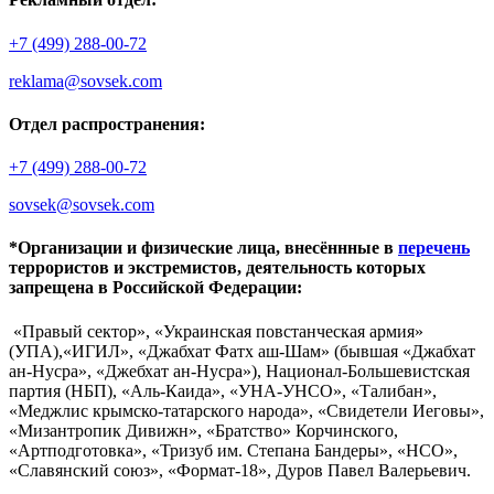
+7 (499) 288-00-72
reklama@sovsek.com
Отдел распространения:
+7 (499) 288-00-72
sovsek@sovsek.com
*Организации и физические лица, внесённные в
перечень
террористов и экстремистов, деятельность которых
запрещена в Российской Федерации:
«Правый сектор», «Украинская повстанческая армия»
(УПА),«ИГИЛ», «Джабхат Фатх аш-Шам» (бывшая «Джабхат
ан-Нусра», «Джебхат ан-Нусра»), Национал-Большевистская
партия (НБП), «Аль-Каида», «УНА-УНСО», «Талибан»,
«Меджлис крымско-татарского народа», «Свидетели Иеговы»,
«Мизантропик Дивижн», «Братство» Корчинского,
«Артподготовка», «Тризуб им. Степана Бандеры», «НСО»,
«Славянский союз», «Формат-18», Дуров Павел Валерьевич.