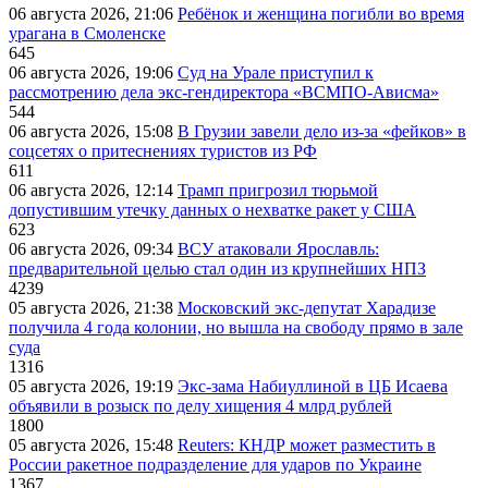
06 августа 2026, 21:06
Ребёнок и женщина погибли во время
урагана в Смоленске
645
06 августа 2026, 19:06
Суд на Урале приступил к
рассмотрению дела экс-гендиректора «ВСМПО-Ависма»
544
06 августа 2026, 15:08
В Грузии завели дело из-за «фейков» в
соцсетях о притеснениях туристов из РФ
611
06 августа 2026, 12:14
Трамп пригрозил тюрьмой
допустившим утечку данных о нехватке ракет у США
623
06 августа 2026, 09:34
ВСУ атаковали Ярославль:
предварительной целью стал один из крупнейших НПЗ
4239
05 августа 2026, 21:38
Московский экс-депутат Харадизе
получила 4 года колонии, но вышла на свободу прямо в зале
суда
1316
05 августа 2026, 19:19
Экс-зама Набиуллиной в ЦБ Исаева
объявили в розыск по делу хищения 4 млрд рублей
1800
05 августа 2026, 15:48
Reuters: КНДР может разместить в
России ракетное подразделение для ударов по Украине
1367