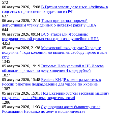
572
06 августа 2026, 15:08
В Грузии завели дело из-за «фейков» в
соцсетях о притеснениях туристов из РФ
637
06 августа 2026, 12:14
Трамп пригрозил тюрьмой
допустившим утечку данных о нехватке ракет у США
644
06 августа 2026, 09:34
ВСУ атаковали Ярославль:
предварительной целью стал один из крупнейших НПЗ
4353
05 августа 2026, 21:38
Московский экс-депутат Харадизе
получила 4 года колонии, но вышла на свободу прямо в зале
суда
1345
05 августа 2026, 19:19
Экс-зама Набиуллиной в ЦБ Исаева
объявили в розыск по делу хищения 4 млрд рублей
1827
05 августа 2026, 15:48
Reuters: КНДР может разместить в
России ракетное подразделение для ударов по Украине
1387
05 августа 2026, 15:01
Под Екатеринбургом взорвали машину
создателя дрона «Упырь», водитель погиб
1286
05 августа 2026, 11:03
Суд продлил арест бывшему главе
Росавиации Нерадько по делу о мошенничестве