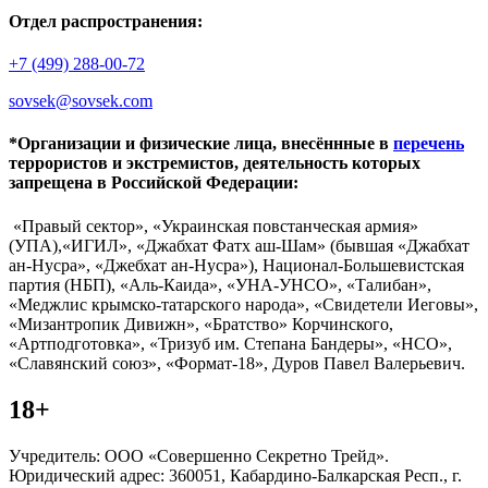
Отдел распространения:
+7 (499) 288-00-72
sovsek@sovsek.com
*Организации и физические лица, внесённные в
перечень
террористов и экстремистов, деятельность которых
запрещена в Российской Федерации:
«Правый сектор», «Украинская повстанческая армия»
(УПА),«ИГИЛ», «Джабхат Фатх аш-Шам» (бывшая «Джабхат
ан-Нусра», «Джебхат ан-Нусра»), Национал-Большевистская
партия (НБП), «Аль-Каида», «УНА-УНСО», «Талибан»,
«Меджлис крымско-татарского народа», «Свидетели Иеговы»,
«Мизантропик Дивижн», «Братство» Корчинского,
«Артподготовка», «Тризуб им. Степана Бандеры», «НСО»,
«Славянский союз», «Формат-18», Дуров Павел Валерьевич.
18+
Учредитель: ООО «Совершенно Секретно Трейд».
Юридический адрес: 360051, Кабардино-Балкарская Респ., г.