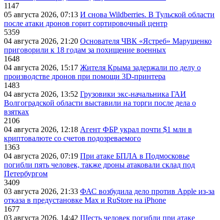
1147
05 августа 2026, 07:13
И снова Wildberries. В Тульской области
после атаки дронов горит сортировочный центр
5359
04 августа 2026, 21:20
Основателя ЧВК «Ястреб» Марущенко
приговорили к 18 годам за похищение военных
1648
04 августа 2026, 15:17
Жителя Крыма задержали по делу о
производстве дронов при помощи 3D‑принтера
1483
04 августа 2026, 13:52
Грузовики экс-начальника ГАИ
Волгоградской области выставили на торги после дела о
взятках
2106
04 августа 2026, 12:18
Агент ФБР украл почти $1 млн в
криптовалюте со счетов подозреваемого
1363
04 августа 2026, 07:19
При атаке БПЛА в Подмосковье
погибли пять человек, также дроны атаковали склад под
Петербургом
3409
03 августа 2026, 21:33
ФАС возбудила дело против Apple из-за
отказа в предустановке Max и RuStore на iPhone
1677
03 августа 2026, 14:42
Шесть человек погибли при атаке