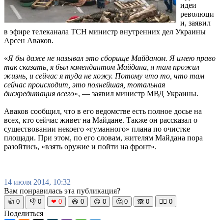
идеи
революци
и, заявил
в эфире телеканала ТСН министр внутренних дел Украины
Арсен Аваков.
«
Я бы даже не называл это сборище Майданом. Я имею право
так сказать, я был комендантом Майдана, я там прожил
жизнь, и сейчас я туда не хожу. Потому что то, что там
сейчас происходит, это полнейшая, тотальная
дискредитация всего
», — заявил министр МВД Украины.
Аваков сообщил, что в его ведомстве есть полное досье на
всех, кто сейчас живет на Майдане. Также он рассказал о
существовании некоего «гуманного» плана по очистке
площади. При этом, по его словам, жителям Майдана пора
разойтись, «взять оружие и пойти на фронт».
14 июля 2014, 10:32
Вам понравилась эта публикация?
👍
0
👎
0
❤
0
😆
0
😡
0
🤔
0
🙈
0
🧘‍♀️
0
Поделиться