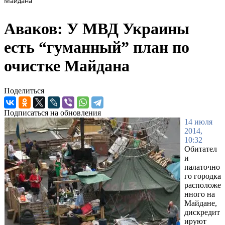
Майдана
Аваков: У МВД Украины
есть “гуманный” план по
очистке Майдана
Поделиться
Подписаться на обновления
14 июля
2014,
10:32
Обитател
и
палаточно
го городка
расположе
нного на
Майдане,
дискредит
ируют