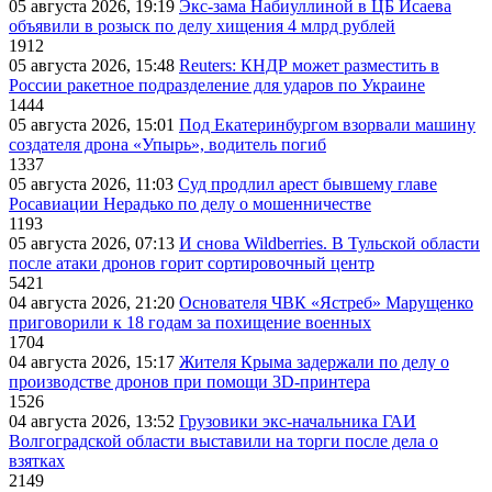
05 августа 2026, 19:19
Экс-зама Набиуллиной в ЦБ Исаева
объявили в розыск по делу хищения 4 млрд рублей
1912
05 августа 2026, 15:48
Reuters: КНДР может разместить в
России ракетное подразделение для ударов по Украине
1444
05 августа 2026, 15:01
Под Екатеринбургом взорвали машину
создателя дрона «Упырь», водитель погиб
1337
05 августа 2026, 11:03
Суд продлил арест бывшему главе
Росавиации Нерадько по делу о мошенничестве
1193
05 августа 2026, 07:13
И снова Wildberries. В Тульской области
после атаки дронов горит сортировочный центр
5421
04 августа 2026, 21:20
Основателя ЧВК «Ястреб» Марущенко
приговорили к 18 годам за похищение военных
1704
04 августа 2026, 15:17
Жителя Крыма задержали по делу о
производстве дронов при помощи 3D‑принтера
1526
04 августа 2026, 13:52
Грузовики экс-начальника ГАИ
Волгоградской области выставили на торги после дела о
взятках
2149