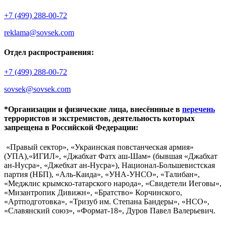
+7 (499) 288-00-72
reklama@sovsek.com
Отдел распространения:
+7 (499) 288-00-72
sovsek@sovsek.com
*Организации и физические лица, внесённные в
перечень
террористов и экстремистов, деятельность которых
запрещена в Российской Федерации:
«Правый сектор», «Украинская повстанческая армия»
(УПА),«ИГИЛ», «Джабхат Фатх аш-Шам» (бывшая «Джабхат
ан-Нусра», «Джебхат ан-Нусра»), Национал-Большевистская
партия (НБП), «Аль-Каида», «УНА-УНСО», «Талибан»,
«Меджлис крымско-татарского народа», «Свидетели Иеговы»,
«Мизантропик Дивижн», «Братство» Корчинского,
«Артподготовка», «Тризуб им. Степана Бандеры», «НСО»,
«Славянский союз», «Формат-18», Дуров Павел Валерьевич.