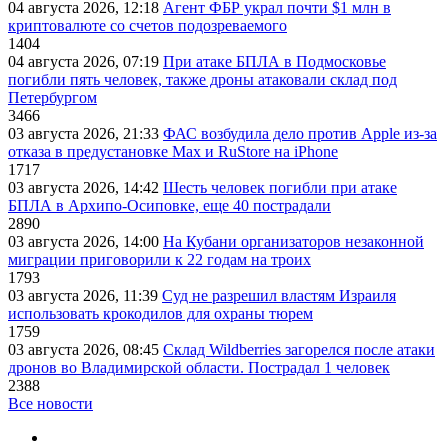
04 августа 2026, 12:18
Агент ФБР украл почти $1 млн в
криптовалюте со счетов подозреваемого
1404
04 августа 2026, 07:19
При атаке БПЛА в Подмосковье
погибли пять человек, также дроны атаковали склад под
Петербургом
3466
03 августа 2026, 21:33
ФАС возбудила дело против Apple из-за
отказа в предустановке Max и RuStore на iPhone
1717
03 августа 2026, 14:42
Шесть человек погибли при атаке
БПЛА в Архипо-Осиповке, еще 40 пострадали
2890
03 августа 2026, 14:00
На Кубани организаторов незаконной
миграции приговорили к 22 годам на троих
1793
03 августа 2026, 11:39
Суд не разрешил властям Израиля
использовать крокодилов для охраны тюрем
1759
03 августа 2026, 08:45
Склад Wildberries загорелся после атаки
дронов во Владимирской области. Пострадал 1 человек
2388
Все новости