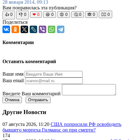
28 января 2014, 09:13
Вам понравилась эта публикация?
👍
0
👎
0
❤
0
😆
0
😡
0
🤔
0
🙈
0
🧘‍♀️
0
Поделиться
Комментарии
Оставить комментарий
Ваше имя
Ваш email
Введите Ваш комментарий
Отмена
Отправить
Другие Новости
07 августа 2026, 11:20
США попросили РФ освободить
бывшего морпеха Гилмана: он при смерти?
174