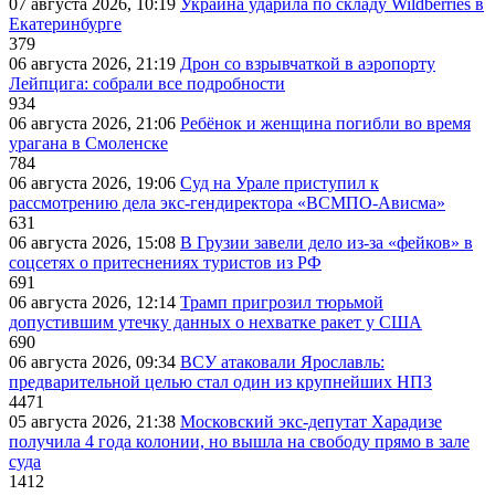
07 августа 2026, 10:19
Украина ударила по складу Wildberries в
Екатеринбурге
379
06 августа 2026, 21:19
Дрон со взрывчаткой в аэропорту
Лейпцига: собрали все подробности
934
06 августа 2026, 21:06
Ребёнок и женщина погибли во время
урагана в Смоленске
784
06 августа 2026, 19:06
Суд на Урале приступил к
рассмотрению дела экс-гендиректора «ВСМПО-Ависма»
631
06 августа 2026, 15:08
В Грузии завели дело из-за «фейков» в
соцсетях о притеснениях туристов из РФ
691
06 августа 2026, 12:14
Трамп пригрозил тюрьмой
допустившим утечку данных о нехватке ракет у США
690
06 августа 2026, 09:34
ВСУ атаковали Ярославль:
предварительной целью стал один из крупнейших НПЗ
4471
05 августа 2026, 21:38
Московский экс-депутат Харадизе
получила 4 года колонии, но вышла на свободу прямо в зале
суда
1412