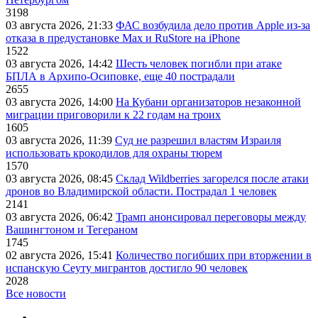
3198
03 августа 2026, 21:33
ФАС возбудила дело против Apple из-за
отказа в предустановке Max и RuStore на iPhone
1522
03 августа 2026, 14:42
Шесть человек погибли при атаке
БПЛА в Архипо-Осиповке, еще 40 пострадали
2655
03 августа 2026, 14:00
На Кубани организаторов незаконной
миграции приговорили к 22 годам на троих
1605
03 августа 2026, 11:39
Суд не разрешил властям Израиля
использовать крокодилов для охраны тюрем
1570
03 августа 2026, 08:45
Склад Wildberries загорелся после атаки
дронов во Владимирской области. Пострадал 1 человек
2141
03 августа 2026, 06:42
Трамп анонсировал переговоры между
Вашингтоном и Тегераном
1745
02 августа 2026, 15:41
Количество погибших при вторжении в
испанскую Сеуту мигрантов достигло 90 человек
2028
Все новости