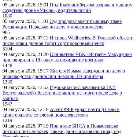
05 августа 2026, 15:01
Под Екатеринбургом взорвали машину
создателя дрона «Упырь», водитель погиб
1080
05 августа 2026, 11:03
Суд продлил арест бывшему главе
Росавиации Нерадько по делу о мошенничестве
965
05 августа 2026, 07:13
И снова Wildberries. В Тульской области
после атаки дронов горит сортировочный центр
5104
04 августа 2026, 21:20
Основателя ЧВК «Ястреб» Марущенко
приговорили к 18 годам за похищение военных
1448
04 августа 2026, 15:17
Жителя Крыма задержали по делу о
производстве дронов при помощи 3D‑принтера
1330
04 августа 2026, 13:52
Грузовики экс-начальника ГАИ
Волгоградской области выставили на торги после дела о
взятках
1947
04 августа 2026, 12:18
Агент ФБР украл почти $1 млн в
криптовалюте со счетов подозреваемого
1219
04 августа 2026, 07:19
При атаке БПЛА в Подмосковье
погибли пять человек, также дроны атаковали склад под
Петербургом