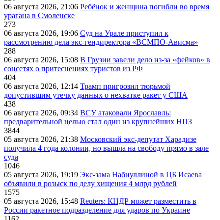
06 августа 2026, 21:06
Ребёнок и женщина погибли во время
урагана в Смоленске
273
06 августа 2026, 19:06
Суд на Урале приступил к
рассмотрению дела экс-гендиректора «ВСМПО-Ависма»
288
06 августа 2026, 15:08
В Грузии завели дело из-за «фейков» в
соцсетях о притеснениях туристов из РФ
404
06 августа 2026, 12:14
Трамп пригрозил тюрьмой
допустившим утечку данных о нехватке ракет у США
438
06 августа 2026, 09:34
ВСУ атаковали Ярославль:
предварительной целью стал один из крупнейших НПЗ
3844
05 августа 2026, 21:38
Московский экс-депутат Харадизе
получила 4 года колонии, но вышла на свободу прямо в зале
суда
1046
05 августа 2026, 19:19
Экс-зама Набиуллиной в ЦБ Исаева
объявили в розыск по делу хищения 4 млрд рублей
1575
05 августа 2026, 15:48
Reuters: КНДР может разместить в
России ракетное подразделение для ударов по Украине
1162