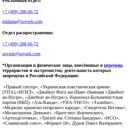
Рекламный отдел:
+7 (499) 288-00-72
reklama@sovsek.com
Отдел распространения:
+7 (499) 288-00-72
sovsek@sovsek.com
*Организации и физические лица, внесённные в
перечень
террористов и экстремистов, деятельность которых
запрещена в Российской Федерации:
«Правый сектор», «Украинская повстанческая армия»
(УПА),«ИГИЛ», «Джабхат Фатх аш-Шам» (бывшая «Джабхат
ан-Нусра», «Джебхат ан-Нусра»), Национал-Большевистская
партия (НБП), «Аль-Каида», «УНА-УНСО», «Талибан»,
«Меджлис крымско-татарского народа», «Свидетели Иеговы»,
«Мизантропик Дивижн», «Братство» Корчинского,
«Артподготовка», «Тризуб им. Степана Бандеры», «НСО»,
«Славянский союз», «Формат-18», Дуров Павел Валерьевич.