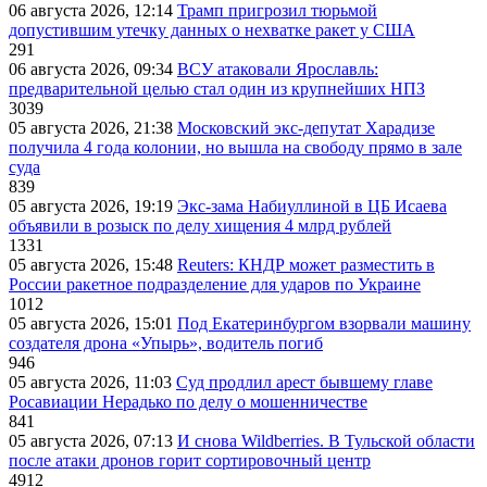
06 августа 2026, 12:14
Трамп пригрозил тюрьмой
допустившим утечку данных о нехватке ракет у США
291
06 августа 2026, 09:34
ВСУ атаковали Ярославль:
предварительной целью стал один из крупнейших НПЗ
3039
05 августа 2026, 21:38
Московский экс-депутат Харадизе
получила 4 года колонии, но вышла на свободу прямо в зале
суда
839
05 августа 2026, 19:19
Экс-зама Набиуллиной в ЦБ Исаева
объявили в розыск по делу хищения 4 млрд рублей
1331
05 августа 2026, 15:48
Reuters: КНДР может разместить в
России ракетное подразделение для ударов по Украине
1012
05 августа 2026, 15:01
Под Екатеринбургом взорвали машину
создателя дрона «Упырь», водитель погиб
946
05 августа 2026, 11:03
Суд продлил арест бывшему главе
Росавиации Нерадько по делу о мошенничестве
841
05 августа 2026, 07:13
И снова Wildberries. В Тульской области
после атаки дронов горит сортировочный центр
4912