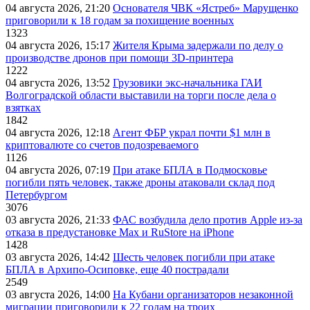
04 августа 2026, 21:20
Основателя ЧВК «Ястреб» Марущенко
приговорили к 18 годам за похищение военных
1323
04 августа 2026, 15:17
Жителя Крыма задержали по делу о
производстве дронов при помощи 3D‑принтера
1222
04 августа 2026, 13:52
Грузовики экс-начальника ГАИ
Волгоградской области выставили на торги после дела о
взятках
1842
04 августа 2026, 12:18
Агент ФБР украл почти $1 млн в
криптовалюте со счетов подозреваемого
1126
04 августа 2026, 07:19
При атаке БПЛА в Подмосковье
погибли пять человек, также дроны атаковали склад под
Петербургом
3076
03 августа 2026, 21:33
ФАС возбудила дело против Apple из-за
отказа в предустановке Max и RuStore на iPhone
1428
03 августа 2026, 14:42
Шесть человек погибли при атаке
БПЛА в Архипо-Осиповке, еще 40 пострадали
2549
03 августа 2026, 14:00
На Кубани организаторов незаконной
миграции приговорили к 22 годам на троих