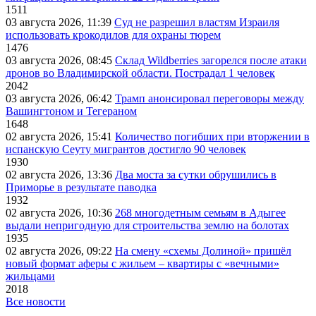
1511
03 августа 2026, 11:39
Суд не разрешил властям Израиля
использовать крокодилов для охраны тюрем
1476
03 августа 2026, 08:45
Склад Wildberries загорелся после атаки
дронов во Владимирской области. Пострадал 1 человек
2042
03 августа 2026, 06:42
Трамп анонсировал переговоры между
Вашингтоном и Тегераном
1648
02 августа 2026, 15:41
Количество погибших при вторжении в
испанскую Сеуту мигрантов достигло 90 человек
1930
02 августа 2026, 13:36
Два моста за сутки обрушились в
Приморье в результате паводка
1932
02 августа 2026, 10:36
268 многодетным семьям в Адыгее
выдали непригодную для строительства землю на болотах
1935
02 августа 2026, 09:22
На смену «схемы Долиной» пришёл
новый формат аферы с жильем – квартиры с «вечными»
жильцами
2018
Все новости