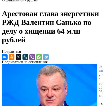
хищении 64 млн рублей
Арестован глава энергетики
РЖД Валентин Санько по
делу о хищении 64 млн
рублей
Поделиться
Подписаться на обновления
02
авг
уст
а
20
25,
08:
45
Тв