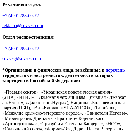
Рекламный отдел:
+7 (499) 288-00-72
reklama@sovsek.com
Отдел распространения:
+7 (499) 288-00-72
sovsek@sovsek.com
*Организации и физические лица, внесённные в
перечень
террористов и экстремистов, деятельность которых
запрещена в Российской Федерации:
«Правый сектор», «Украинская повстанческая армия»
(УПА),«ИГИЛ», «Джабхат Фатх аш-Шам» (бывшая «Джабхат
ан-Нусра», «Джебхат ан-Нусра»), Национал-Большевистская
партия (НБП), «Аль-Каида», «УНА-УНСО», «Талибан»,
«Меджлис крымско-татарского народа», «Свидетели Иеговы»,
«Мизантропик Дивижн», «Братство» Корчинского,
«Артподготовка», «Тризуб им. Степана Бандеры», «НСО»,
«Славянский союз», «Формат-18», Дуров Павел Валерьевич.