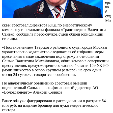
ерс
ко
й
суд
Мо
сквы арестовал директора РЖД по энергетическому
комплексу и начальника филиала «Трансэнерго» Валентина
Санько, сообщила пресс-служба судов общей юрисдикции
столицы.
«Постановлением Тверского районного суда города Москвы
удовлетворено ходатайство следователя об избрании меры
пресечения в виде заключения под стражу в отношении
Санько Валентина Михайловича, обвиняемого в совершении
преступления, предусмотренного частью 4 статьи 159 УК РФ
(мошенничество в особо крупном размере), на срок один
месяц 24 суток», - говорится в сообщении.
По аналогичному обвинению арестован бывший
подчиненный Санько — экс-финансовый директор АО
«Вологдаэнерго» Алексей Селяков.
Ранее оба уже фигурировали в расследовании о растрате 64
млн руб. на издание брошюр для нужд энергетического
сектора.