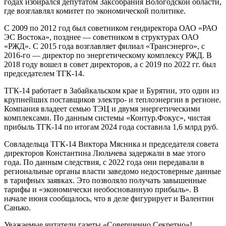
годах избирался депутатом Заксобрания Вологодской области,
где возглавлял комитет по экономической политике.
С 2009 по 2012 год был советником гендиректора ОАО «РАО
ЭС Востока», позднее — советником в структурах ОАО
«РЖД». С 2015 года возглавляет филиал «Трансэнерго», с
2016-го — директор по энергетическому комплексу РЖД. В
2018 году вошел в совет директоров, а с 2019 по 2022 гг. был
председателем ТГК-14.
ТГК-14 работает в Забайкальском крае и Бурятии, это один из
крупнейших поставщиков электро- и теплоэнергии в регионе.
Компания владеет семью ТЭЦ и двумя энергетическими
комплексами. По данным системы «Контур.Фокус», чистая
прибыль ТГК-14 по итогам 2024 года составила 1,6 млрд руб.
Совладельца ТГК-14 Виктора Мясника и председателя совета
директоров Константина Люльчева задержали в мае этого
года. По данным следствия, с 2022 года они передавали в
региональные органы власти заведомо недостоверные данные
в тарифных заявках. Это позволяло получать завышенные
тарифы и «экономически необоснованную прибыль». В
начале июня сообщалось, что в деле фигурирует и Валентин
Санько.
Уважаемые читатели газеты «Совершенно Секретно»!