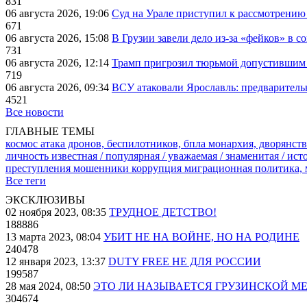
831
06 августа 2026, 19:06
Суд на Урале приступил к рассмотрени
671
06 августа 2026, 15:08
В Грузии завели дело из-за «фейков» в с
731
06 августа 2026, 12:14
Трамп пригрозил тюрьмой допустившим 
719
06 августа 2026, 09:34
ВСУ атаковали Ярославль: предварител
4521
Все новости
ГЛАВНЫЕ ТЕМЫ
космос
атака дронов, беспилотников, бпла
монархия, дворянств
личность известная / популярная / уважаемая / знаменитая / ис
преступления
мошенники
коррупция
миграционная политика,
Все теги
ЭКСКЛЮЗИВЫ
02 ноября 2023, 08:35
ТРУДНОЕ ДЕТСТВО!
188886
13 марта 2023, 08:04
УБИТ НЕ НА ВОЙНЕ, НО НА РОДИНЕ
240478
12 января 2023, 13:37
DUTY FREE НЕ ДЛЯ РОССИИ
199587
28 мая 2024, 08:50
ЭТО ЛИ НАЗЫВАЕТСЯ ГРУЗИНСКОЙ М
304674