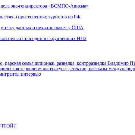
ю дела экс-гендиректора «ВСМПО-Ависма»
оцсетях о притеснениях туристов из РФ
утечку данных о нехватке ракет у США
ьной целью стал один из крупнейших НПЗ
о, царская семья
шпионаж, разведка, контрразведка
Владимир П
торическая
терроризм
литература, детектив, рассказы
международ
 мигранты
интервью
ЕЧТОЙ?