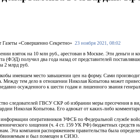
23 ноября 2021, 08:02
ии взяток на 10 млн руб., арестован в Москве. Эти деньги и к
нта (ФЭД) получил два года назад от представителей поставля
а 2 млрд руб.
якобы имевшем место завышении цен на форму. Сами производит
та. Между тем дело в отношении Николая Копытова может привес
 недавно осужденного к шести годам и лишенного звания генера
ство следователей ГВСУ СКР об избрании меры пресечения в ви
вардии Николая Копытова. Его адвокат от каких-либо комментари
о информации оперативников УФСБ по Федеральной службе войс
шеннического хищения (ч. 4 ст. 159 УК РФ) бюджетных средств
нам. Эта компания распоряжением правительства была определ
 обвиняемым и был помещен в СИЗО.