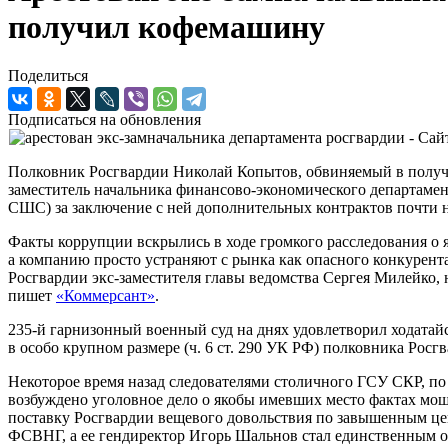
получил кофемашину
Поделиться
Подписаться на обновления
Полковник Росгвардии Николай Копытов, обвиняемый в получен
заместитель начальника финансово-экономического департаме
СШС) за заключение с ней дополнительных контрактов почти н
Факты коррупции вскрылись в ходе громкого расследования о 
а компанию просто устраняют с рынка как опасного конкурен
Росгвардии экс-заместителя главы ведомства Сергея Милейко,
пишет
«Коммерсант»
.
235-й гарнизонный военный суд на днях удовлетворил ходатай
в особо крупном размере (ч. 6 ст. 290 УК РФ) полковника Росг
Некоторое время назад следователями столичного ГСУ СКР, п
возбуждено уголовное дело о якобы имевших место фактах мо
поставку Росгвардии вещевого довольствия по завышенным це
ФСВНГ, а ее гендиректор Игорь Шальнов стал единственным