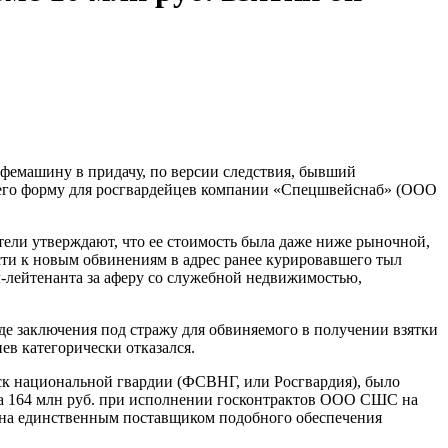
офемашину в придачу, по версии следствия, бывший
вшего форму для росгвардейцев компании «Спецшвейснаб» (ООО
ели утверждают, что ее стоимость была даже ниже рыночной,
ти к новым обвинениям в адрес ранее курировавшего тыл
л-лейтенанта за аферу со служебной недвижимостью,
де заключения под стражу для обвиняемого в получении взятки
ев категорически отказался.
к национальной гвардии (ФСВНГ, или Росгвардия), было
 на 164 млн руб. при исполнении госконтрактов ООО СШС на
ена единственным поставщиком подобного обеспечения