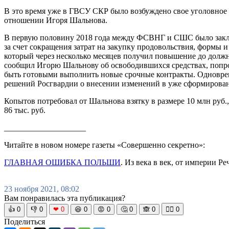
В это время уже в ГВСУ СКР было возбуждено свое уголовное д
отношении Игоря Шальнова.
В первую половину 2018 года между ФСВНГ и СШС было заключе
за счет сокращения затрат на закупку продовольствия, формы 
который через несколько месяцев получил повышение до должн
сообщил Игорю Шальнову об освободившихся средствах, попро
быть готовыми выполнить новые срочные контракты. Одновре
решений Росгвардии о внесении изменений в уже сформирован
Копытов потребовал от Шальнова взятку в размере 10 млн руб
86 тыс. руб.
____________________
Читайте в новом номере газеты «Совершенно секретно»:
ГЛАВНАЯ ОШИБКА ПОЛЬШИ
. Из века в век, от империи Р
23 ноября 2021, 08:02
Вам понравилась эта публикация?
👍
0
👎
0
❤
0
😆
0
😡
0
🤔
0
🙈
0
🧘‍♀️
0
Поделиться