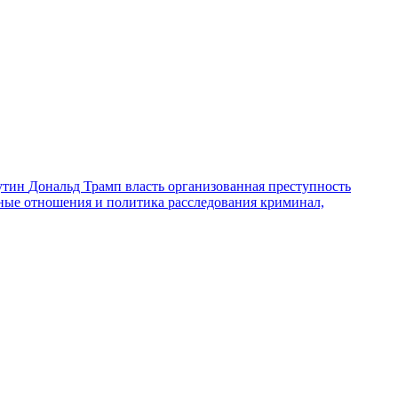
утин
Дональд Трамп
власть
организованная преступность
ные отношения и политика
расследования
криминал,