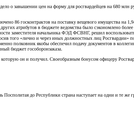
ело о завышении цен на форму для росгвардейцев на 680 млн ру
но 86 госконтрактов на поставку вещевого имущества на 1,945
и других атрибутов в бюджете ведомства было сэкономлено более
ости заместителя начальника ФЭД ФСВНГ, решил воспользоватьс
сив того «лично и через иных должностных лиц Росгвардии» по
менно полковник якобы обеспечил подачу документов в колле
ный бюджет гособоронзаказа.
., которую он и получил. Своеобразным бонусом офицеру Росгва
ечь Посполитая до Республики страна наступает на одни и те же г