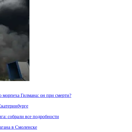
морпеха Гилмана: он при смерти?
 Екатеринбурге
га: собрали все подробности
агана в Смоленске