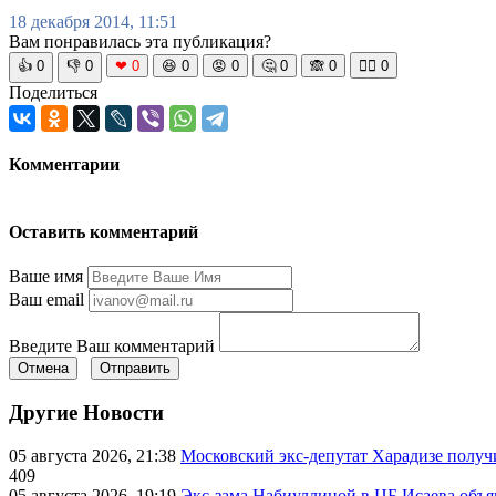
18 декабря 2014, 11:51
Вам понравилась эта публикация?
👍
0
👎
0
❤
0
😆
0
😡
0
🤔
0
🙈
0
🧘‍♀️
0
Поделиться
Комментарии
Оставить комментарий
Ваше имя
Ваш email
Введите Ваш комментарий
Отмена
Отправить
Другие Новости
05 августа 2026, 21:38
Московский экс-депутат Харадизе получи
409
05 августа 2026, 19:19
Экс-зама Набиуллиной в ЦБ Исаева объя