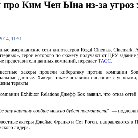
про Ким Чен Ына из-за угроз 
2014, 11:51
ные американские сети кинотеатров Regal Cinemas, Cinemark, 
тервью», герои которого по сюжету получают от ЦРУ задание 
е представители данных компаний, передает
ТАСС
.
вестные хакеры провели кибератаку против компании Sony 
альные данные. Хакеры также оставили послание с угрозами, 
шены теракты.
омпании Exhibitor Relations Джефф Бок заявил, что отказ сете
где эту картину вообще можно будет посмотреть
", — подчеркн
звестные актеры Джеймс Франко и Сет Роген, направляются в П
йского лидера.