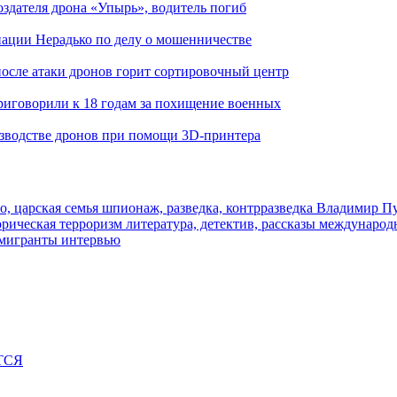
здателя дрона «Упырь», водитель погиб
иации Нерадько по делу о мошенничестве
 после атаки дронов горит сортировочный центр
иговорили к 18 годам за похищение военных
изводстве дронов при помощи 3D‑принтера
о, царская семья
шпионаж, разведка, контрразведка
Владимир П
торическая
терроризм
литература, детектив, рассказы
международ
 мигранты
интервью
ТСЯ