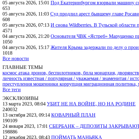
05 августа 2026, 15:01
Под Екатеринбургом взорвали машину со
653
05 августа 2026, 11:03
Суд продлил арест бывшему главе Росав
608
05 августа 2026, 07:13
И снова Wildberries. В Тульской области
4571
04 августа 2026, 21:20
Основателя ЧВК «Ястреб» Марущенко пр
1050
04 августа 2026, 15:17
Жителя Крыма задержали по делу о про
1018
Все новости
ГЛАВНЫЕ ТЕМЫ
космос
атака дронов, беспилотников, бпла
монархия, дворянств
личность известная / популярная / уважаемая / знаменитая / ис
преступления
мошенники
коррупция
миграционная политика,
Все теги
ЭКСКЛЮЗИВЫ
13 марта 2023, 08:04
УБИТ НЕ НА ВОЙНЕ, НО НА РОДИНЕ
240032
13 октября 2023, 09:14
КОВАРНЫЙ ПЛАН
190109
24 января 2023, 17:01
СБЕРБАНК – ДЕПОЗИТЫ ЗАКРЫВАЮ
198886
12 декабря 2023, 08:43
ПОЙМАТЬ МАНЬЯКА