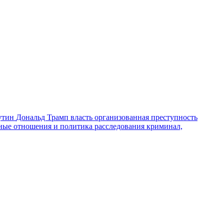
утин
Дональд Трамп
власть
организованная преступность
ные отношения и политика
расследования
криминал,