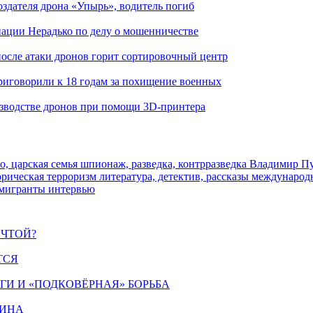
здателя дрона «Упырь», водитель погиб
иации Нерадько по делу о мошенничестве
 после атаки дронов горит сортировочный центр
иговорили к 18 годам за похищение военных
изводстве дронов при помощи 3D‑принтера
о, царская семья
шпионаж, разведка, контрразведка
Владимир П
торическая
терроризм
литература, детектив, рассказы
международ
 мигранты
интервью
ЕЧТОЙ?
ТСЯ
ИГИ И «ПОДКОВЁРНАЯ» БОРЬБА
ЩИНА