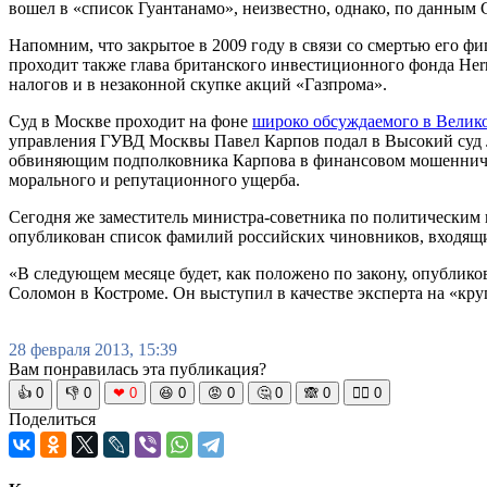
вошел в «список Гуантанамо», неизвестно, однако, по данным 
Напомним, что закрытое в 2009 году в связи со смертью его ф
проходит также глава британского инвестиционного фонда Herm
налогов и в незаконной скупке акций «Газпрома».
Суд в Москве проходит на фоне
широко обсуждаемого в Велик
управления ГУВД Москвы Павел Карпов подал в Высокий суд Л
обвиняющим подполковника Карпова в финансовом мошенничест
морального и репутационного ущерба.
Сегодня же заместитель министра-советника по политическим 
опубликован список фамилий российских чиновников, входящи
«В следующем месяце будет, как положено по закону, опублико
Соломон в Костроме. Он выступил в качестве эксперта на «кр
28 февраля 2013, 15:39
Вам понравилась эта публикация?
👍
0
👎
0
❤
0
😆
0
😡
0
🤔
0
🙈
0
🧘‍♀️
0
Поделиться