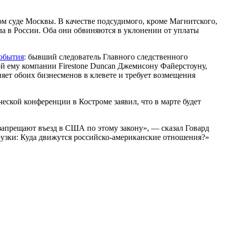
ом суде Москвы. В качестве подсудимого, кроме Магнитского,
ала в России. Оба они обвиняются в уклонении от уплаты
события
: бывший следователь Главного следственного
й ему компании Firestone Duncan Джемисону Файерстоуну,
ет обоих бизнесменов в клевете и требует возмещения
ской конференции в Костроме заявил, что в марте будет
 запрещают въезд в США по этому закону», — сказал Говард
рузки: Куда движутся российско-американские отношения?»