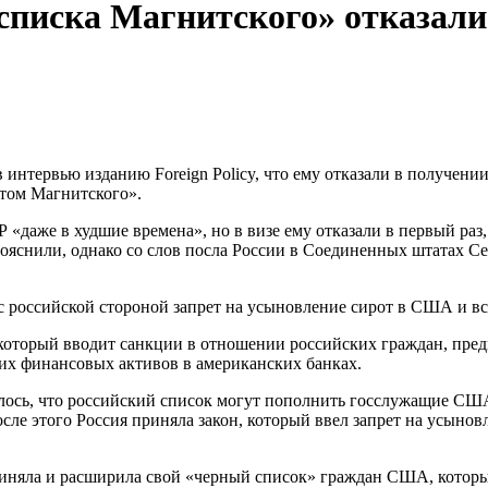
писка Магнитского» отказали 
нтервью изданию Foreign Policy, что ему отказали в получении
актом Магнитского».
СР «даже в худшие времена», но в визе ему отказали в первый р
яснили, однако со слов посла России в Соединенных штатах Сер
 с российской стороной запрет на усыновление сирот в США и в
 который вводит санкции в отношении российских граждан, пре
их финансовых активов в американских банках.
лось, что российский список могут пополнить госслужащие СШ
ле этого Россия приняла закон, который ввел запрет на усынов
риняла и расширила свой «черный список» граждан США, котор