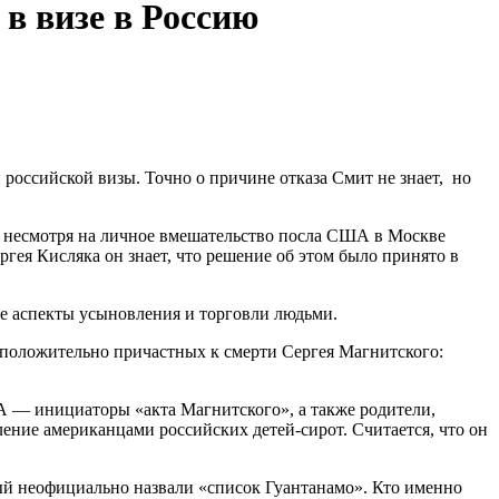
в визе в Россию
 российской визы. Точно о причине отказа Смит не знает, но
аз, несмотря на личное вмешательство посла США в Москве
гея Кисляка он знает, что решение об этом было принято в
се аспекты усыновления и торговли людьми.
дположительно причастных к смерти Сергея Магнитского:
А — инициаторы «акта Магнитского», а также родители,
ление американцами российских детей-сирот. Считается, что он
ый неофициально назвали «список Гуантанамо». Кто именно