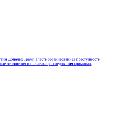
утин
Дональд Трамп
власть
организованная преступность
ные отношения и политика
расследования
криминал,