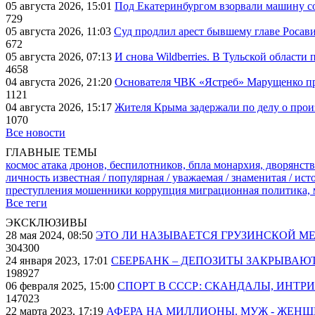
05 августа 2026, 15:01
Под Екатеринбургом взорвали машину со
729
05 августа 2026, 11:03
Суд продлил арест бывшему главе Росав
672
05 августа 2026, 07:13
И снова Wildberries. В Тульской области
4658
04 августа 2026, 21:20
Основателя ЧВК «Ястреб» Марущенко пр
1121
04 августа 2026, 15:17
Жителя Крыма задержали по делу о про
1070
Все новости
ГЛАВНЫЕ ТЕМЫ
космос
атака дронов, беспилотников, бпла
монархия, дворянств
личность известная / популярная / уважаемая / знаменитая / ис
преступления
мошенники
коррупция
миграционная политика,
Все теги
ЭКСКЛЮЗИВЫ
28 мая 2024, 08:50
ЭТО ЛИ НАЗЫВАЕТСЯ ГРУЗИНСКОЙ М
304300
24 января 2023, 17:01
СБЕРБАНК – ДЕПОЗИТЫ ЗАКРЫВАЮ
198927
06 февраля 2025, 15:00
СПОРТ В СССР: СКАНДАЛЫ, ИНТР
147023
22 марта 2023, 17:19
АФЕРА НА МИЛЛИОНЫ. МУЖ - ЖЕН