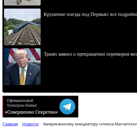
Крушение поезда под Пермью: все подробн
Трамп заявил о прекращении перемирия м
Главная
Новости
Американскому инициатору «списка Магнитского