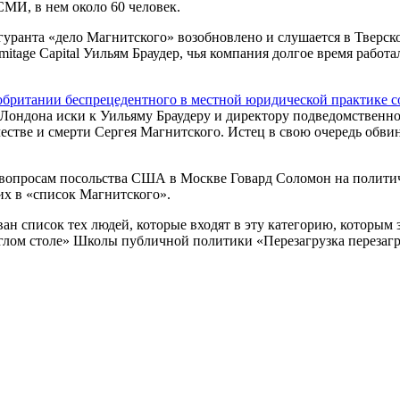
СМИ, в нем около 60 человек.
игуранта «дело Магнитского» возобновлено и слушается в Тверск
itage Capital Уильям Браудер, чья компания долгое время работ
обритании беспрецедентного в местной юридической практике 
ондона иски к Уильяму Браудеру и директору подведомственно
ве и смерти Сергея Магнитского. Истец в свою очередь обвиня
вопросам посольства США в Москве Говард Соломон на политиче
х в «список Магнитского».
ван список тех людей, которые входят в эту категорию, которым
углом столе» Школы публичной политики «Перезагрузка перезаг