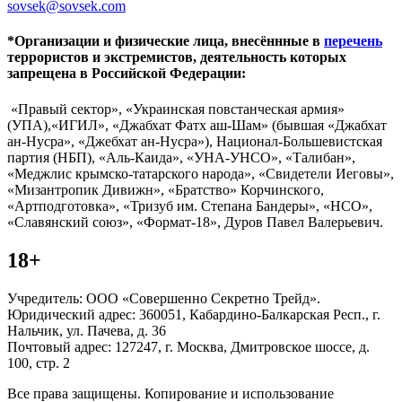
sovsek@sovsek.com
*Организации и физические лица, внесённные в
перечень
террористов и экстремистов, деятельность которых
запрещена в Российской Федерации:
«Правый сектор», «Украинская повстанческая армия»
(УПА),«ИГИЛ», «Джабхат Фатх аш-Шам» (бывшая «Джабхат
ан-Нусра», «Джебхат ан-Нусра»), Национал-Большевистская
партия (НБП), «Аль-Каида», «УНА-УНСО», «Талибан»,
«Меджлис крымско-татарского народа», «Свидетели Иеговы»,
«Мизантропик Дивижн», «Братство» Корчинского,
«Артподготовка», «Тризуб им. Степана Бандеры», «НСО»,
«Славянский союз», «Формат-18», Дуров Павел Валерьевич.
18+
Учредитель: ООО «Совершенно Секретно Трейд».
Юридический адрес: 360051, Кабардино-Балкарская Респ., г.
Нальчик, ул. Пачева, д. 36
Почтовый адрес: 127247, г. Москва, Дмитровское шоссе, д.
100, стр. 2
Все права защищены. Копирование и использование