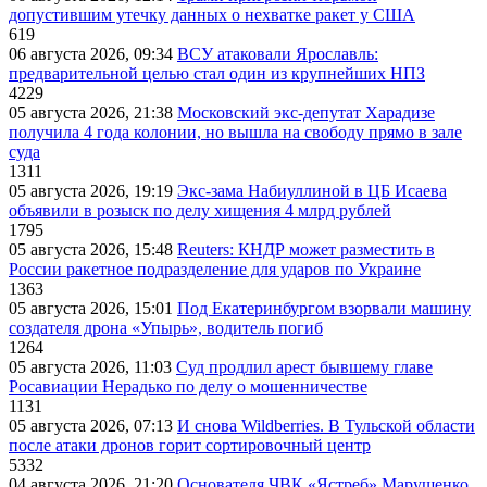
допустившим утечку данных о нехватке ракет у США
619
06 августа 2026, 09:34
ВСУ атаковали Ярославль:
предварительной целью стал один из крупнейших НПЗ
4229
05 августа 2026, 21:38
Московский экс-депутат Харадизе
получила 4 года колонии, но вышла на свободу прямо в зале
суда
1311
05 августа 2026, 19:19
Экс-зама Набиуллиной в ЦБ Исаева
объявили в розыск по делу хищения 4 млрд рублей
1795
05 августа 2026, 15:48
Reuters: КНДР может разместить в
России ракетное подразделение для ударов по Украине
1363
05 августа 2026, 15:01
Под Екатеринбургом взорвали машину
создателя дрона «Упырь», водитель погиб
1264
05 августа 2026, 11:03
Суд продлил арест бывшему главе
Росавиации Нерадько по делу о мошенничестве
1131
05 августа 2026, 07:13
И снова Wildberries. В Тульской области
после атаки дронов горит сортировочный центр
5332
04 августа 2026, 21:20
Основателя ЧВК «Ястреб» Марущенко