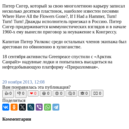
Питер Сигер, который за свою многолетнюю карьеру записал
несколько десятков пластинок, наиболее известен песнями
Where Have All the Flowers Gone?, If I Had a Hammer, Turn!
Turn! Turn! Дважды исполнитель приезжал в Россию. Питер
Сигер придерживается коммунистических взглядов и в начале
1960-х ему вынесли приговор за неуважение к Конгрессу.
Капитан Питер Уилкокс среди остальных членов экипажа был
арестован по обвинению в хулиганстве.
18 сентября активисты Greenpeace спустили с «Арктик
Санрайз» надувные лодки и попытались высадиться на
нефтедобывающую платформу «Приразломная».
20 ноября 2013, 12:08
Вам понравилась эта публикация?
👍
0
👎
0
❤
0
😆
0
😡
0
🤔
0
🙈
0
🧘‍♀️
0
Поделиться
Комментарии