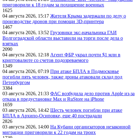
приговорили к 18 годам за похищение военных
1625
04 августа 2026, 15:17
Жителя Крыма задержали по делу о
производстве дронов при помощи 3D‑принтера
1467
04 августа 2026, 13:52
Грузовики экс-начальника ГАИ
Волгоградской области выставили на торги после дела о
взятках
2090
04 августа 2026, 12:18
Агент ФБР украл почти $1 млн в
криптовалюте со счетов подозреваемого
1349
04 августа 2026, 07:19
При атаке БПЛА в Подмосковье
погибли пять человек, также дроны атаковали склад под
Петербургом
3384
03 августа 2026, 21:33
ФАС возбудила дело против Apple из-за
отказа в предустановке Max и RuStore на iPhone
1659
03 августа 2026, 14:42
Шесть человек погибли при атаке
БПЛА в Архипо-Осиповке, еще 40 пострадали
2826
03 августа 2026, 14:00
На Кубани организаторов незаконной
миграции приговорили к 22 годам на троих
1739