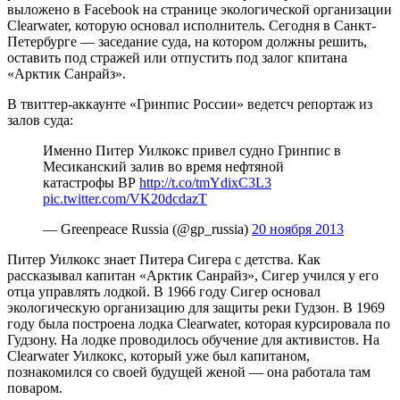
выложено в Facebook на странице экологической организации
Clearwater, которую основал исполнитель. Сегодня в Санкт-
Петербурге — заседание суда, на котором должны решить,
оставить под стражей или отпустить под залог кпитана
«Арктик Санрайз».
В твиттер-аккаунте «Гринпис России» ведетсч репортаж из
залов суда:
Именно Питер Уилкокс привел судно Гринпис в
Месиканский залив во время нефтяной
катастрофы ВР
http://t.co/tmYdixC3L3
pic.twitter.com/VK20dcdazT
— Greenpeace Russia (@gp_russia)
20 ноября 2013
Питер Уилкокс знает Питера Сигера с детства. Как
рассказывал капитан «Арктик Санрайз», Сигер учился у его
отца управлять лодкой. В 1966 году Сигер основал
экологическую организацию для защиты реки Гудзон. В 1969
году была построена лодка Clearwater, которая курсировала по
Гудзону. На лодке проводилось обучение для активистов. На
Clearwater Уилкокс, который уже был капитаном,
познакомился со своей будущей женой — она работала там
поваром.