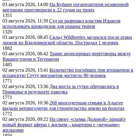
03 августа 2026, 14:00
На Кубани организаторов незаконной
миграции приговорили к 22 годам на троих
1351
03 августа 2026, 11:39
Суд не разрешил властям Израиля
использовать крокодилов для охраны тюрем
1320
03 августа 2026, 08:45
Склад Wildberries загорелся после атаки
дронов во Владимирской области. Пострадал 1 человек
1882
03 августа 2026, 06:42
Трамп анонсировал переговоры между
Вашингтоном и Тегераном
1485
02 августа 2026, 15:41
Количество погибших при вторжении в
испанскую Сеуту мигрантов достигло 90 человек
1771
02 августа 2026, 13:36
Два моста за сутки обрушились в
Приморье в результате паводка
1771
02 августа 2026, 10:36
268 многодетным семьям в Адыгее
выдали непригодную для строительства землю на болотах
1772
02 августа 2026, 09:22
На смену «схемы Долиной» пришёл
новый формат аферы с жильем – квартиры с «вечными»
жильцами
1850