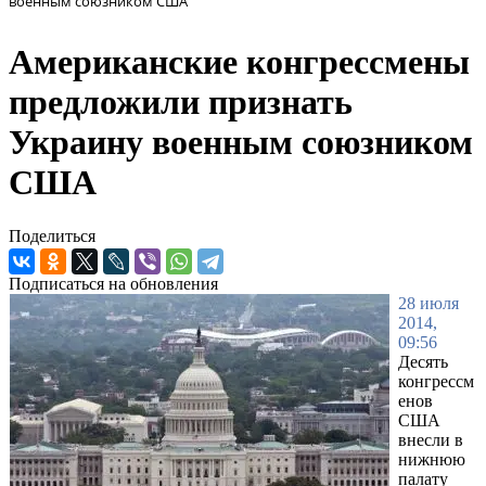
военным союзником США
Американские конгрессмены
предложили признать
Украину военным союзником
США
Поделиться
Подписаться на обновления
28 июля
2014,
09:56
Десять
конгрессм
енов
США
внесли в
нижнюю
палату