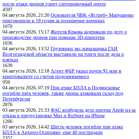
после атаки дронов горит сортировочный центр
4597
04 августа 2026, 21:20
Основателя ЧВК «Ястреб» Марущенко
приговорили к 18 годам за похищение военных
1070
04 августа 2026, 15:17
Жителя Крыма задержали по делу о
производстве дронов при помощи 3D‑принтера
1036
04 августа 2026, 13:52
Грузовики экс-начальника ГАИ
Волгоградской области выставили на торги после дела о
взятках
1639
04 августа 2026, 12:18
Агент ФБР украл почти $1 млн в
криптовалюте со счетов подозреваемого
959
04 августа 2026, 07:19
При атаке БПЛА в Подмосковье
погибли пять человек, также дроны атаковали склад под
Петербургом
2876
03 августа 2026, 21:33
ФАС возбудила дело против Apple из-за
отказа в предустановке Max и RuStore на iPhone
1266
03 августа 2026, 14:42
Шесть человек погибли при атаке
БПЛА в Архипо-Осиповке, еще 40 пострадали
2357