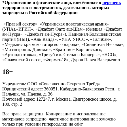
*Организации и физические лица, внесённные в
перечень
террористов и экстремистов, деятельность которых
запрещена в Российской Федерации:
«Правый сектор», «Украинская повстанческая армия»
(УПА),«ИГИЛ», «Джабхат Фатх аш-Шам» (бывшая «Джабхат
ан-Нусра», «Джебхат ан-Нусра»), Национал-Большевистская
партия (НБП), «Аль-Каида», «УНА-УНСО», «Талибан»,
«Меджлис крымско-татарского народа», «Свидетели Иеговы»,
«Мизантропик Дивижн», «Братство» Корчинского,
«Артподготовка», «Тризуб им. Степана Бандеры», «НСО»,
«Славянский союз», «Формат-18», Дуров Павел Валерьевич.
18+
Учредитель: ООО «Совершенно Секретно Трейд».
Юридический адрес: 360051, Кабардино-Балкарская Респ., г.
Нальчик, ул. Пачева, д. 36
Почтовый адрес: 127247, г. Москва, Дмитровское шоссе, д.
100, стр. 2
Все права защищены. Копирование и использование
материалов запрещено, частичное цитирование возможно
только при условии гиперссылки на сайт.