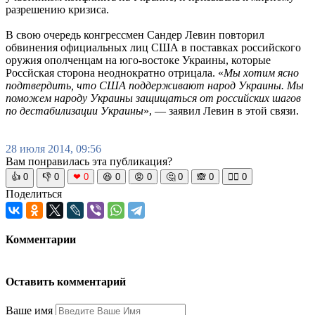
разрешению кризиса.
В свою очередь конгрессмен Сандер Левин повторил
обвинения официальных лиц США в поставках российского
оружия ополченцам на юго-востоке Украины, которые
Россйская сторона неоднократно отрицала. «
Мы хотим ясно
подтвердить, что США поддерживают народ Украины. Мы
поможем народу Украины защищаться от российских шагов
по дестабилизации Украины
», — заявил Левин в этой связи.
28 июля 2014, 09:56
Вам понравилась эта публикация?
👍
0
👎
0
❤
0
😆
0
😡
0
🤔
0
🙈
0
🧘‍♀️
0
Поделиться
Комментарии
Оставить комментарий
Ваше имя