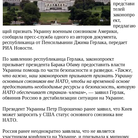
представи
телей
законопро
ект,
предлагаю
щий признать Украину военным союзником Америки,
сообщила пресс-служба одного из авторов документа,
республиканца от Пенсильвании Джима Герлака, передает
РИА Новости.
По заявлению республиканца Герлака, законопроект
призывает президента Барака Обаму предоставить власти
Украины помощь по части безопасности и разведки. «
Также,
что важно, наш законопроект призывает признать Украину
основным союзником вне НАТО, чтобы на временной основе
предоставить необходимые ресурсы и безопасность, которую
НАТО обеспечивает странам- членам
», — заявил Герлак,
обвинив Россию в дестабилизации ситуации на Украине.
Президент Украины Петр Порошенко ранее заявил, что Киев
может запросить у США статус основного союзника вне
НАТО.
Россия ранее неоднократно заявляла, что не является
участником конфликта на Украине, и призывала к мирному