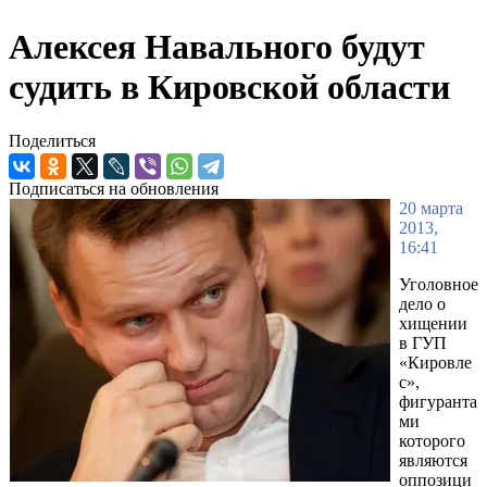
Алексея Навального будут
судить в Кировской области
Поделиться
Подписаться на обновления
20 марта
2013,
16:41
Уголовное
дело о
хищении
в ГУП
«Кировле
с»,
фигуранта
ми
которого
являются
оппозици