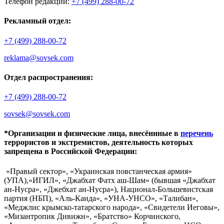
Телефон редакции:
+7 (499) 288-00-72
Рекламный отдел:
+7 (499) 288-00-72
reklama@sovsek.com
Отдел распространения:
+7 (499) 288-00-72
sovsek@sovsek.com
*Организации и физические лица, внесённные в
перечень
террористов и экстремистов, деятельность которых
запрещена в Российской Федерации:
«Правый сектор», «Украинская повстанческая армия»
(УПА),«ИГИЛ», «Джабхат Фатх аш-Шам» (бывшая «Джабхат
ан-Нусра», «Джебхат ан-Нусра»), Национал-Большевистская
партия (НБП), «Аль-Каида», «УНА-УНСО», «Талибан»,
«Меджлис крымско-татарского народа», «Свидетели Иеговы»,
«Мизантропик Дивижн», «Братство» Корчинского,