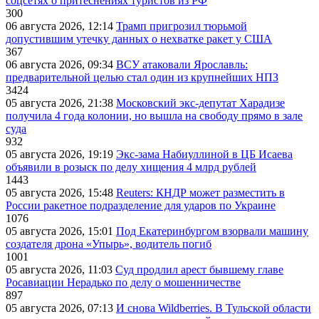
соцсетях о притеснениях туристов из РФ
300
06 августа 2026, 12:14
Трамп пригрозил тюрьмой
допустившим утечку данных о нехватке ракет у США
367
06 августа 2026, 09:34
ВСУ атаковали Ярославль:
предварительной целью стал один из крупнейших НПЗ
3424
05 августа 2026, 21:38
Московский экс-депутат Харадизе
получила 4 года колонии, но вышла на свободу прямо в зале
суда
932
05 августа 2026, 19:19
Экс-зама Набиуллиной в ЦБ Исаева
объявили в розыск по делу хищения 4 млрд рублей
1443
05 августа 2026, 15:48
Reuters: КНДР может разместить в
России ракетное подразделение для ударов по Украине
1076
05 августа 2026, 15:01
Под Екатеринбургом взорвали машину
создателя дрона «Упырь», водитель погиб
1001
05 августа 2026, 11:03
Суд продлил арест бывшему главе
Росавиации Нерадько по делу о мошенничестве
897
05 августа 2026, 07:13
И снова Wildberries. В Тульской области