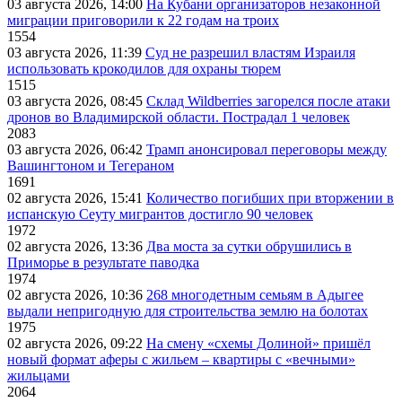
03 августа 2026, 14:00
На Кубани организаторов незаконной
миграции приговорили к 22 годам на троих
1554
03 августа 2026, 11:39
Суд не разрешил властям Израиля
использовать крокодилов для охраны тюрем
1515
03 августа 2026, 08:45
Склад Wildberries загорелся после атаки
дронов во Владимирской области. Пострадал 1 человек
2083
03 августа 2026, 06:42
Трамп анонсировал переговоры между
Вашингтоном и Тегераном
1691
02 августа 2026, 15:41
Количество погибших при вторжении в
испанскую Сеуту мигрантов достигло 90 человек
1972
02 августа 2026, 13:36
Два моста за сутки обрушились в
Приморье в результате паводка
1974
02 августа 2026, 10:36
268 многодетным семьям в Адыгее
выдали непригодную для строительства землю на болотах
1975
02 августа 2026, 09:22
На смену «схемы Долиной» пришёл
новый формат аферы с жильем – квартиры с «вечными»
жильцами
2064