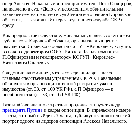
онер Алексей Навальный и предприниматель Петр Офицеров,
направлено в суд. «Дело с утвержденным обвинительным
заключением направлено в суд Ленинского района Кировской
области», — заявили «Интерфаксу» в пресс-службе СКР в
среду.
Как предполагает следствие, Навальный, являясь советником
губернатора Кировской области, организовал хищение
имущества Кировского областного ГУП «Кировлес», вступив
в сговор с директором ООО «Вятская Лесная компания»
П.Офицеровым и гендиректором КОГУП «Кировлес»
Вячеславом Опалевым.
Следствие напоминает, что расследование дела велось
главным следственным управлением СК РФ. Навальный
обвиняется в организации крупной растраты чужого
имущества (ст. 33, ст. 160 УК РФ), а П.Офицеров — в
пособничестве (ст. 33, ст. 160 УК РФ).
Газета «Совершенно секретно» продолжает изучать кадры
президента Путина
и кадры оппозиции. В апрельском номере
газеты, который выйдет 25 марта, публикуется политический
портрет одного из лидеров оппозиции Алексея Навального.