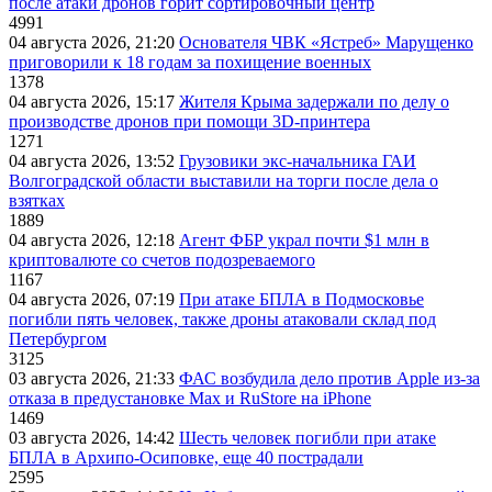
после атаки дронов горит сортировочный центр
4991
04 августа 2026, 21:20
Основателя ЧВК «Ястреб» Марущенко
приговорили к 18 годам за похищение военных
1378
04 августа 2026, 15:17
Жителя Крыма задержали по делу о
производстве дронов при помощи 3D‑принтера
1271
04 августа 2026, 13:52
Грузовики экс-начальника ГАИ
Волгоградской области выставили на торги после дела о
взятках
1889
04 августа 2026, 12:18
Агент ФБР украл почти $1 млн в
криптовалюте со счетов подозреваемого
1167
04 августа 2026, 07:19
При атаке БПЛА в Подмосковье
погибли пять человек, также дроны атаковали склад под
Петербургом
3125
03 августа 2026, 21:33
ФАС возбудила дело против Apple из-за
отказа в предустановке Max и RuStore на iPhone
1469
03 августа 2026, 14:42
Шесть человек погибли при атаке
БПЛА в Архипо-Осиповке, еще 40 пострадали
2595