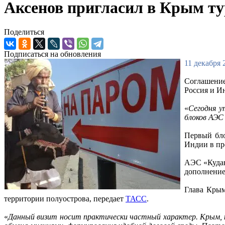
Аксенов пригласил в Крым ту
Поделиться
Подписаться на обновления
11 декабря 
Соглашение
Россия и И
«
Сегодня у
блоков АЭС
Первый бло
Индии в пр
АЭС «Кудан
дополнение
Глава Крым
территории полуострова, передает
ТАСС
.
«
Данный визит носит практически частный характер. Крым, к