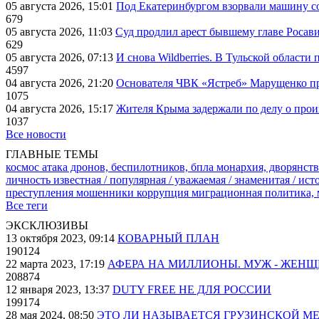
05 августа 2026, 15:01
Под Екатеринбургом взорвали машину со
679
05 августа 2026, 11:03
Суд продлил арест бывшему главе Росав
629
05 августа 2026, 07:13
И снова Wildberries. В Тульской области
4597
04 августа 2026, 21:20
Основателя ЧВК «Ястреб» Марущенко пр
1075
04 августа 2026, 15:17
Жителя Крыма задержали по делу о про
1037
Все новости
ГЛАВНЫЕ ТЕМЫ
космос
атака дронов, беспилотников, бпла
монархия, дворянств
личность известная / популярная / уважаемая / знаменитая / ис
преступления
мошенники
коррупция
миграционная политика,
Все теги
ЭКСКЛЮЗИВЫ
13 октября 2023, 09:14
КОВАРНЫЙ ПЛАН
190124
22 марта 2023, 17:19
АФЕРА НА МИЛЛИОНЫ. МУЖ - ЖЕН
208874
12 января 2023, 13:37
DUTY FREE НЕ ДЛЯ РОССИИ
199174
28 мая 2024, 08:50
ЭТО ЛИ НАЗЫВАЕТСЯ ГРУЗИНСКОЙ М