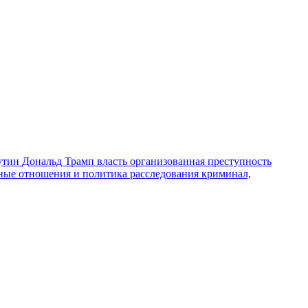
утин
Дональд Трамп
власть
организованная преступность
ные отношения и политика
расследования
криминал,