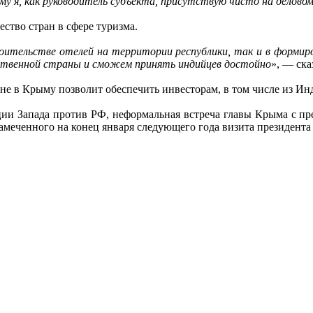
му я, как руководитель субъекта, присутствую чисто на делово
ство стран в сфере туризма.
троительстве отелей на территории республики, так и в форми
ственной страны и сможем принять индийцев достойно
», — ска
не в Крыму позволит обеспечить инвесторам, в том числе из Ин
ции Запада против РФ, неформальная встреча главы Крыма с п
еченного на конец января следующего года визита президента