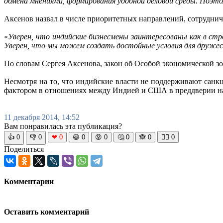
обмена мнениями, формирования удобной деловой среды. Поэто
Аксенов назвал в числе приоритетных направлений, сотрудниче
«
Уверен, что индийские бизнесмены заинтересованы как в с
Уверен, что мы можем создать достойные условия для друже
По словам Сергея Аксенова, закон об Особой экономической зо
Несмотря на то, что индийские власти не поддерживают санк
фактором в отношениях между Индией и США в преддверии нам
11 декабря 2014, 14:52
Вам понравилась эта публикация?
👍
0
👎
0
❤
0
😆
0
😡
0
🤔
0
🙈
0
🧘‍♀️
0
Поделиться
Комментарии
Оставить комментарий