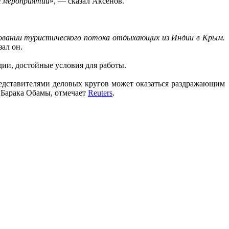
м мероприятии
», — сказал Аксенов.
ровании туристического потока отдыхающих из Индии в Крым.
зал он.
дии, достойные условия для работы.
редставителями деловых кругов может оказаться раздражающим
 Барака Обамы, отмечает
Reuters
.