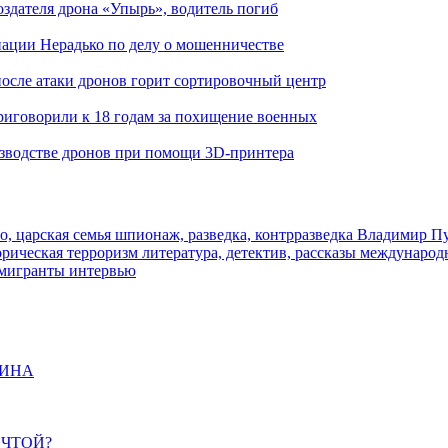
здателя дрона «Упырь», водитель погиб
иации Нерадько по делу о мошенничестве
 после атаки дронов горит сортировочный центр
иговорили к 18 годам за похищение военных
изводстве дронов при помощи 3D‑принтера
о, царская семья
шпионаж, разведка, контрразведка
Владимир П
торическая
терроризм
литература, детектив, рассказы
международ
 мигранты
интервью
ЩИНА
ЕЧТОЙ?