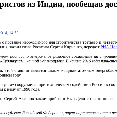
ристов из Индии, пообещав до
2014, 14:52
 о поставке необходимого для строительства третьего и четве
ндия, заявил глава Росатома Сергей Кириенко, передает
РИА Нов
тром подписано генеральное рамочное соглашение на строите
 «Куданкулам» на той же площадке. В начале 2016 года начнетс
к этой станции является самым мощным атомным энергоблок
ошлом году.
кулам» сооружается при техническом содействии России в соот
м к нему от 1998 года.
а Сергей Аксенов также прибыл в Нью-Дели с целью поиска д
ак субъект Российской Федерации, ищет партнеров в части ре