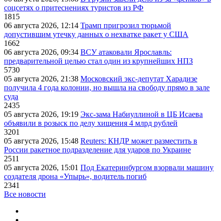
соцсетях о притеснениях туристов из РФ
1815
06 августа 2026, 12:14
Трамп пригрозил тюрьмой
допустившим утечку данных о нехватке ракет у США
1662
06 августа 2026, 09:34
ВСУ атаковали Ярославль:
предварительной целью стал один из крупнейших НПЗ
5730
05 августа 2026, 21:38
Московский экс-депутат Харадизе
получила 4 года колонии, но вышла на свободу прямо в зале
суда
2435
05 августа 2026, 19:19
Экс-зама Набиуллиной в ЦБ Исаева
объявили в розыск по делу хищения 4 млрд рублей
3201
05 августа 2026, 15:48
Reuters: КНДР может разместить в
России ракетное подразделение для ударов по Украине
2511
05 августа 2026, 15:01
Под Екатеринбургом взорвали машину
создателя дрона «Упырь», водитель погиб
2341
Все новости