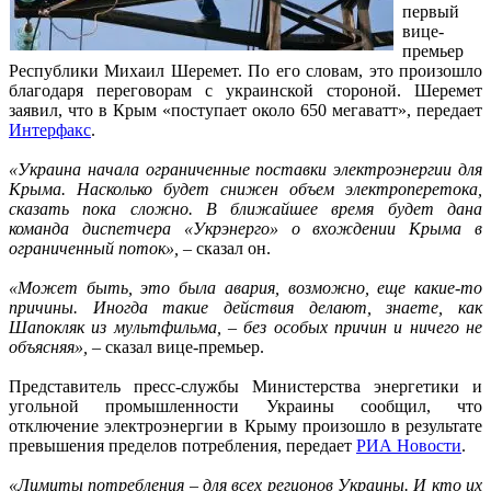
первый
вице-
премьер
Республики Михаил Шеремет. По его словам, это произошло
благодаря переговорам с украинской стороной. Шеремет
заявил, что в Крым «поступает около 650 мегаватт», передает
Интерфакс
.
«Украина начала ограниченные поставки электроэнергии для
Крыма. Насколько будет снижен объем электроперетока,
сказать пока сложно. В ближайшее время будет дана
команда диспетчера «Укрэнерго» о вхождении Крыма в
ограниченный поток»,
– сказал он.
«Может быть, это была авария, возможно, еще какие-то
причины. Иногда такие действия делают, знаете, как
Шапокляк из мультфильма, – без особых причин и ничего не
объясняя»,
– сказал вице-премьер.
Представитель пресс-службы Министерства энергетики и
угольной промышленности Украины сообщил, что
отключение электроэнергии в Крыму произошло в результате
превышения пределов потребления, передает
РИА Новости
.
«Лимиты потребления – для всех регионов Украины. И кто их