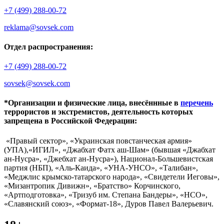
+7 (499) 288-00-72
reklama@sovsek.com
Отдел распространения:
+7 (499) 288-00-72
sovsek@sovsek.com
*Организации и физические лица, внесённные в
перечень
террористов и экстремистов, деятельность которых
запрещена в Российской Федерации:
«Правый сектор», «Украинская повстанческая армия»
(УПА),«ИГИЛ», «Джабхат Фатх аш-Шам» (бывшая «Джабхат
ан-Нусра», «Джебхат ан-Нусра»), Национал-Большевистская
партия (НБП), «Аль-Каида», «УНА-УНСО», «Талибан»,
«Меджлис крымско-татарского народа», «Свидетели Иеговы»,
«Мизантропик Дивижн», «Братство» Корчинского,
«Артподготовка», «Тризуб им. Степана Бандеры», «НСО»,
«Славянский союз», «Формат-18», Дуров Павел Валерьевич.