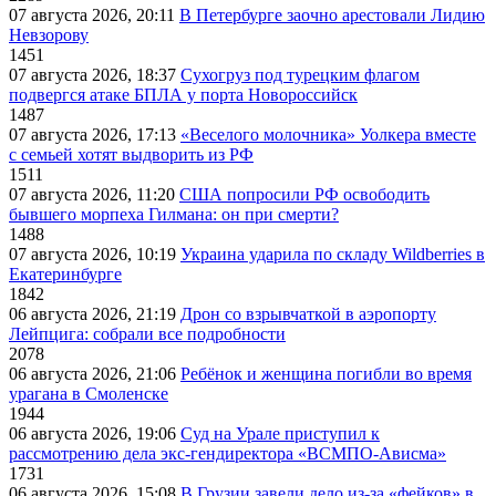
07 августа 2026, 20:11
В Петербурге заочно арестовали Лидию
Невзорову
1451
07 августа 2026, 18:37
Сухогруз под турецким флагом
подвергся атаке БПЛА у порта Новороссийск
1487
07 августа 2026, 17:13
«Веселого молочника» Уолкера вместе
с семьей хотят выдворить из РФ
1511
07 августа 2026, 11:20
США попросили РФ освободить
бывшего морпеха Гилмана: он при смерти?
1488
07 августа 2026, 10:19
Украина ударила по складу Wildberries в
Екатеринбурге
1842
06 августа 2026, 21:19
Дрон со взрывчаткой в аэропорту
Лейпцига: собрали все подробности
2078
06 августа 2026, 21:06
Ребёнок и женщина погибли во время
урагана в Смоленске
1944
06 августа 2026, 19:06
Суд на Урале приступил к
рассмотрению дела экс-гендиректора «ВСМПО-Ависма»
1731
06 августа 2026, 15:08
В Грузии завели дело из-за «фейков» в