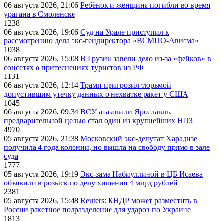
06 августа 2026, 21:06
Ребёнок и женщина погибли во время
урагана в Смоленске
1238
06 августа 2026, 19:06
Суд на Урале приступил к
рассмотрению дела экс-гендиректора «ВСМПО-Ависма»
1038
06 августа 2026, 15:08
В Грузии завели дело из-за «фейков» в
соцсетях о притеснениях туристов из РФ
1131
06 августа 2026, 12:14
Трамп пригрозил тюрьмой
допустившим утечку данных о нехватке ракет у США
1045
06 августа 2026, 09:34
ВСУ атаковали Ярославль:
предварительной целью стал один из крупнейших НПЗ
4970
05 августа 2026, 21:38
Московский экс-депутат Харадизе
получила 4 года колонии, но вышла на свободу прямо в зале
суда
1777
05 августа 2026, 19:19
Экс-зама Набиуллиной в ЦБ Исаева
объявили в розыск по делу хищения 4 млрд рублей
2381
05 августа 2026, 15:48
Reuters: КНДР может разместить в
России ракетное подразделение для ударов по Украине
1813