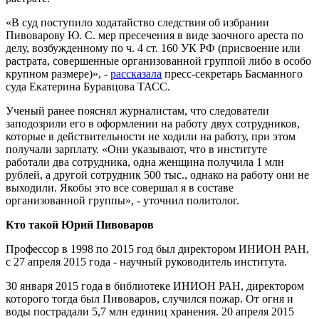
«В суд поступило ходатайство следствия об избрании
Пивоварову Ю. С. мер пресечения в виде заочного ареста по
делу, возбужденному по ч. 4 ст. 160 УК РФ (присвоение или
растрата, совершенные организованной группой либо в особо
крупном размере)», -
рассказала
пресс-секретарь Басманного
суда Екатерина Буравцова ТАСС.
Ученый ранее пояснял журналистам, что следователи
заподозрили его в оформлении на работу двух сотрудников,
которые в действительности не ходили на работу, при этом
получали зарплату. «Они указывают, что в институте
работали два сотрудника, одна женщина получила 1 млн
рублей, а другой сотрудник 500 тыс., однако на работу они не
выходили. Якобы это все совершал я в составе
организованной группы», - уточнил политолог.
Кто такой Юрий Пивоваров
Профессор в 1998 по 2015 год был директором ИНИОН РАН,
с 27 апреля 2015 года - научный руководитель института.
30 января 2015 года в библиотеке ИНИОН РАН, директором
которого тогда был Пивоваров, случился пожар. От огня и
воды пострадали 5,7 млн единиц хранения. 20 апреля 2015