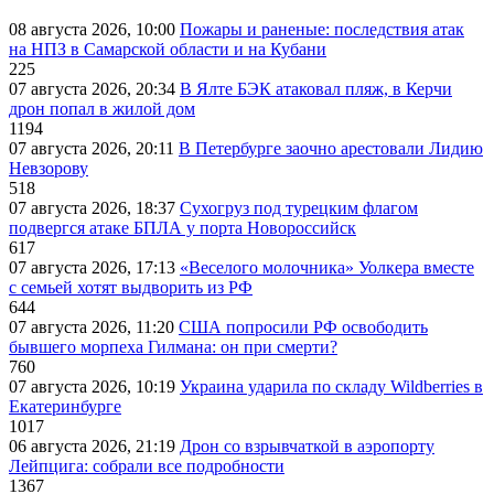
08 августа 2026, 10:00
Пожары и раненые: последствия атак
на НПЗ в Самарской области и на Кубани
225
07 августа 2026, 20:34
В Ялте БЭК атаковал пляж, в Керчи
дрон попал в жилой дом
1194
07 августа 2026, 20:11
В Петербурге заочно арестовали Лидию
Невзорову
518
07 августа 2026, 18:37
Сухогруз под турецким флагом
подвергся атаке БПЛА у порта Новороссийск
617
07 августа 2026, 17:13
«Веселого молочника» Уолкера вместе
с семьей хотят выдворить из РФ
644
07 августа 2026, 11:20
США попросили РФ освободить
бывшего морпеха Гилмана: он при смерти?
760
07 августа 2026, 10:19
Украина ударила по складу Wildberries в
Екатеринбурге
1017
06 августа 2026, 21:19
Дрон со взрывчаткой в аэропорту
Лейпцига: собрали все подробности
1367