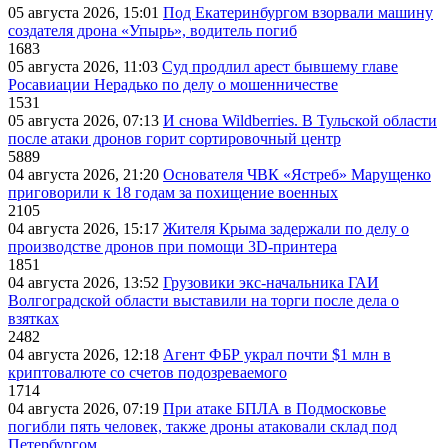
05 августа 2026, 15:01
Под Екатеринбургом взорвали машину
создателя дрона «Упырь», водитель погиб
1683
05 августа 2026, 11:03
Суд продлил арест бывшему главе
Росавиации Нерадько по делу о мошенничестве
1531
05 августа 2026, 07:13
И снова Wildberries. В Тульской области
после атаки дронов горит сортировочный центр
5889
04 августа 2026, 21:20
Основателя ЧВК «Ястреб» Марущенко
приговорили к 18 годам за похищение военных
2105
04 августа 2026, 15:17
Жителя Крыма задержали по делу о
производстве дронов при помощи 3D‑принтера
1851
04 августа 2026, 13:52
Грузовики экс-начальника ГАИ
Волгоградской области выставили на торги после дела о
взятках
2482
04 августа 2026, 12:18
Агент ФБР украл почти $1 млн в
криптовалюте со счетов подозреваемого
1714
04 августа 2026, 07:19
При атаке БПЛА в Подмосковье
погибли пять человек, также дроны атаковали склад под
Петербургом