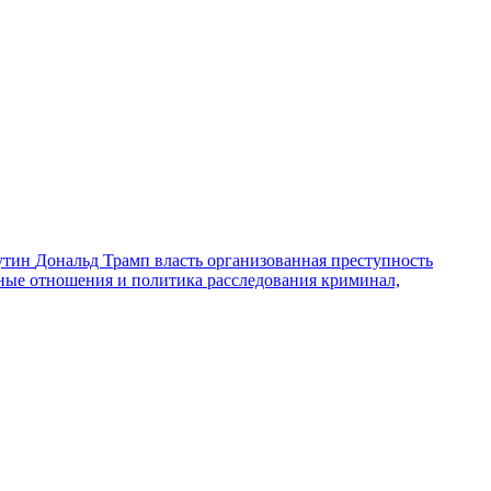
утин
Дональд Трамп
власть
организованная преступность
ные отношения и политика
расследования
криминал,