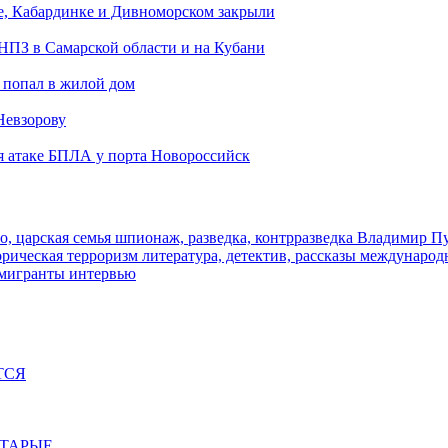
е, Кабардинке и Дивноморском закрыли
 НПЗ в Самарской области и на Кубани
 попал в жилой дом
Невзорову
я атаке БПЛА у порта Новороссийск
о, царская семья
шпионаж, разведка, контрразведка
Владимир П
торическая
терроризм
литература, детектив, рассказы
международ
 мигранты
интервью
ТСЯ
СТАРЫЕ