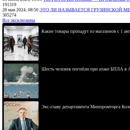
191319
28 мая 2024, 08:50
ЭТО ЛИ НАЗЫВАЕТСЯ ГРУЗИНСКОЙ М
305274
Все эксклюзивы
Какие товары пропадут из магазинов с 1 авг
Шесть человек погибли при атаке БПЛА в 
Экс-главу департамента Минпромторга Кол