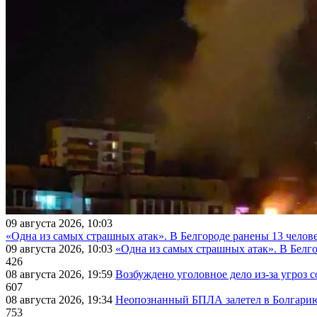
09 августа 2026, 10:03
«Одна из самых страшных атак». В Белгороде ранены 13 челове
09 августа 2026, 10:03
«Одна из самых страшных атак». В Белго
426
08 августа 2026, 19:59
Возбуждено уголовное дело из-за угроз 
607
08 августа 2026, 19:34
Неопознанный БПЛА залетел в Болгарию 
753