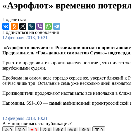
«Аэрофлот» временно потерял 
Поделиться
Подписаться на обновления
12 февраля 2013, 10:21
«Аэрофлот» получил от Росавиации письмо о приостановке 
Представитель «Гражданских самолетов Сухого» подтвердил
При этом представительпроизводителя полагает, что ничего эк
зарубежными судами.
Проблема на самом деле гораздо серьезнее, уверяет близкий к
сейчас лишь три. Остальные семь уже несколько дней находятся
Производители продолжают настаивать: все неполадки в ближа
Напомним, SSJ-100 — самый амбициозный проектроссийской а
12 февраля 2013, 10:21
Вам понравилась эта публикация?
👍
0
👎
0
❤
0
😆
0
😡
0
🤔
0
🙈
0
🧘‍♀️
0