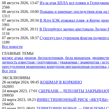
08 августа 2026, 13:47
Из-за атак БПЛА все пляжи в Геленджик
2566
08 августа 2026, 10:00
Пожары и раненые: последствия атак на
1313
07 августа 2026, 20:34
В Ялте БЭК атаковал пляж, в Керчи дрон
1901
07 августа 2026, 20:11
В Петербурге заочно арестовали Лидию 
1134
07 августа 2026, 18:37
Сухогруз под турецким флагом подвергс
1189
Все новости
ГЛАВНЫЕ ТЕМЫ
космос
атака дронов, беспилотников, бпла
монархия, дворянств
личность известная / популярная / уважаемая / знаменитая / ис
преступления
мошенники
коррупция
миграционная политика,
Все теги
ЭКСКЛЮЗИВЫ
28 октября 2024, 09:45
КОШМАР В КОРКИНО
162693
24 января 2023, 17:01
СБЕРБАНК – ДЕПОЗИТЫ ЗАКРЫВАЮ
199950
24 марта 2023, 18:23
ИНВЕСТИЦИОННЫЙ РИСК «ЯКУДЗЫ»
194456
03 июня 2023, 09:01
ТЕРРИТОРИИ НОВЫЕ — ПРОБЛЕМЫ 