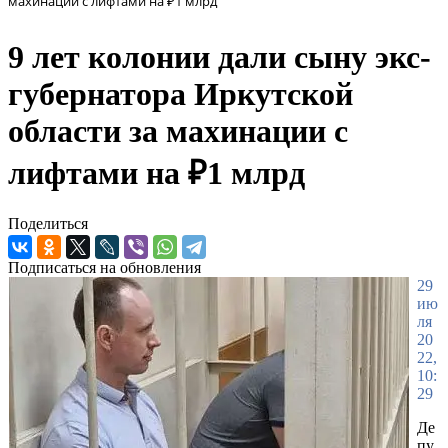
махинации с лифтами на ₽1 млрд
9 лет колонии дали сыну экс-
губернатора Иркутской
области за махинации с
лифтами на ₽1 млрд
Поделиться
Подписаться на обновления
29
ию
ля
20
22,
10:
29
Де
пу