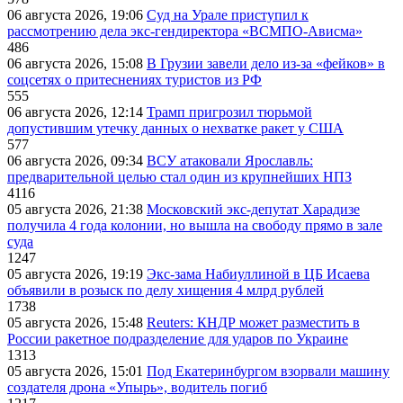
06 августа 2026, 19:06
Суд на Урале приступил к
рассмотрению дела экс-гендиректора «ВСМПО-Ависма»
486
06 августа 2026, 15:08
В Грузии завели дело из-за «фейков» в
соцсетях о притеснениях туристов из РФ
555
06 августа 2026, 12:14
Трамп пригрозил тюрьмой
допустившим утечку данных о нехватке ракет у США
577
06 августа 2026, 09:34
ВСУ атаковали Ярославль:
предварительной целью стал один из крупнейших НПЗ
4116
05 августа 2026, 21:38
Московский экс-депутат Харадизе
получила 4 года колонии, но вышла на свободу прямо в зале
суда
1247
05 августа 2026, 19:19
Экс-зама Набиуллиной в ЦБ Исаева
объявили в розыск по делу хищения 4 млрд рублей
1738
05 августа 2026, 15:48
Reuters: КНДР может разместить в
России ракетное подразделение для ударов по Украине
1313
05 августа 2026, 15:01
Под Екатеринбургом взорвали машину
создателя дрона «Упырь», водитель погиб