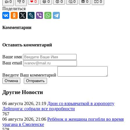
👍
0
👎
0
❤
0
😆
0
😡
0
🤔
0
🙈
0
🧘‍♀️
0
Поделиться
Комментарии
Оставить комментарий
Ваше имя
Ваш email
Введите Ваш комментарий
Отмена
Отправить
Другие Новости
06 августа 2026, 21:19
Дрон со взрывчаткой в аэропорту
Лейпцига: собрали все подробности
767
06 августа 2026, 21:06
Ребёнок и женщина погибли во время
урагана в Смоленске
578