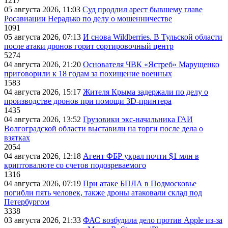
1217
05 августа 2026, 11:03
Суд продлил арест бывшему главе
Росавиации Нерадько по делу о мошенничестве
1091
05 августа 2026, 07:13
И снова Wildberries. В Тульской области
после атаки дронов горит сортировочный центр
5274
04 августа 2026, 21:20
Основателя ЧВК «Ястреб» Марущенко
приговорили к 18 годам за похищение военных
1583
04 августа 2026, 15:17
Жителя Крыма задержали по делу о
производстве дронов при помощи 3D‑принтера
1435
04 августа 2026, 13:52
Грузовики экс-начальника ГАИ
Волгоградской области выставили на торги после дела о
взятках
2054
04 августа 2026, 12:18
Агент ФБР украл почти $1 млн в
криптовалюте со счетов подозреваемого
1316
04 августа 2026, 07:19
При атаке БПЛА в Подмосковье
погибли пять человек, также дроны атаковали склад под
Петербургом
3338
03 августа 2026, 21:33
ФАС возбудила дело против Apple из-за