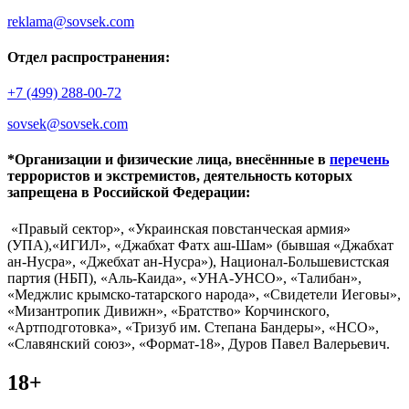
reklama@sovsek.com
Отдел распространения:
+7 (499) 288-00-72
sovsek@sovsek.com
*Организации и физические лица, внесённные в
перечень
террористов и экстремистов, деятельность которых
запрещена в Российской Федерации:
«Правый сектор», «Украинская повстанческая армия»
(УПА),«ИГИЛ», «Джабхат Фатх аш-Шам» (бывшая «Джабхат
ан-Нусра», «Джебхат ан-Нусра»), Национал-Большевистская
партия (НБП), «Аль-Каида», «УНА-УНСО», «Талибан»,
«Меджлис крымско-татарского народа», «Свидетели Иеговы»,
«Мизантропик Дивижн», «Братство» Корчинского,
«Артподготовка», «Тризуб им. Степана Бандеры», «НСО»,
«Славянский союз», «Формат-18», Дуров Павел Валерьевич.
18+