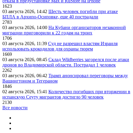
отказа в предустановке Max и RuStore на iPhone
1623
03 августа 2026, 14:42
Шесть человек погибли при атаке
БПЛА в Архипо-Осиповке, еще 40 пострадали
2783
03 августа 2026, 14:00
На Кубани организаторов незаконной
миграции приговорили к 22 годам на троих
1706
03 августа 2026, 11:39
Суд не разрешил властям Израиля
использовать крокодилов для охраны тюрем
1669
03 августа 2026, 08:45
Склад Wildberries загорелся после атаки
дронов во Владимирской области. Пострадал 1 человек
2262
03 августа 2026, 06:42
Трамп анонсировал переговоры между
Вашингтоном и Тегераном
1846
02 августа 2026, 15:41
Количество погибших при вторжении в
испанскую Сеуту мигрантов достигло 90 человек
2130
Все новости