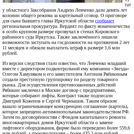
тат
у областного Заксобрания Андрею Левченко дали девять лет
колонии общего режима за картельный сговор. О приговоре
для сына бывшего главы Иркутской области
сообщает
региональная прокуратура. Вердикт по факту мошенничества
в особо крупном размере прозвучал в стенах Кировского
районного суда Иркутска. Также заключённого лишили
возможности заступать на госдолжности на протяжения 2 лет
11 месяцев и обязали выплатить штраф в размере 1,6 млн
рублей.
Из версии следствия стало известно, что Левченко младший
вместе с директором подконтрольной ему компании «Звезда»
Олегом Хамуляком и его заместителем Антоном Рябикиным
создали преступную группировку по разделу товарного
рынка. Для осуществления противозаконных действий
Рябикин заключил в Москве договор с предприятиями,
которые собирают лифты. Контракт также подписали
Дмитрий Коженов и Сергей Чернышов. Таким образом
вышло ограничивающее конкуренцию соглашение (картель),
которое запрещено антимонопольным законодательством РФ.
Затем по договорённостям с Фондом капитального ремонта
многоквартирных домов Иркутской области о замене
лифтового оборудования, фирме было переведено более 559,6
млн рублей, а производителям – более 435,2 млн рублей.