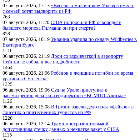
07 августа 2026, 17:13
«Веселого молочника» Уолкера вместе
с семьей хотят выдворить из РФ
763
07 августа 2026, 11:20
США попросили РФ освободить
бывшего морпеха Гилмана: он при смерти?
858
07 августа 2026, 10:19
Украина ударила по складу Wildberries в
Екатеринбурге
1111
06 августа 2026, 21:19
Дрон со взрывчаткой в аэропорту
Лейпцига: собрали все подробности
1464
06 августа 2026, 21:06
Ребёнок и женщина погибли во время
урагана в Смоленске
1325
06 августа 2026, 19:06
Суд на Урале приступил к
рассмотрению дела экс-гендиректора «ВСМПО-Ависма»
1126
06 августа 2026, 15:08
В Грузии завели дело из-за «фейков» в
соцсетях о притеснениях туристов из РФ
1220
06 августа 2026, 12:14
Трамп пригрозил тюрьмой
допустившим утечку данных о нехватке ракет у США
1115