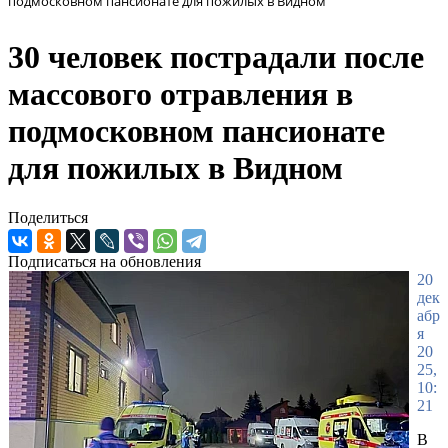
подмосковном пансионате для пожилых в Видном
30 человек пострадали после
массового отравления в
подмосковном пансионате
для пожилых в Видном
Поделиться
Подписаться на обновления
20
дек
абр
я
20
25,
10:
21
В