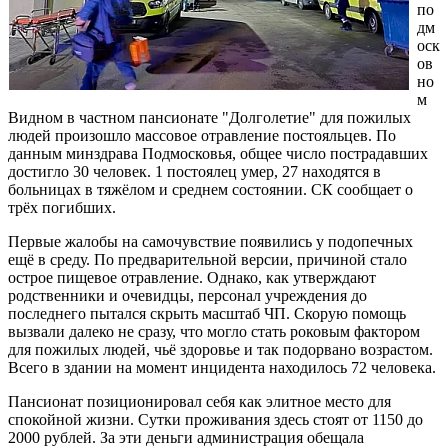
по
дм
оск
ов
но
м
Видном в частном пансионате "Долголетие" для пожилых
людей произошло массовое отравление постояльцев. По
данным минздрава Подмосковья, общее число пострадавших
достигло 30 человек. 1 постоялец умер, 27 находятся в
больницах в тяжёлом и среднем состоянии. СК сообщает о
трёх погибших.
Первые жалобы на самочувствие появились у подопечных
ещё в среду. По предварительной версии, причиной стало
острое пищевое отравление. Однако, как утверждают
родственники и очевидцы, персонал учреждения до
последнего пытался скрыть масштаб ЧП. Скорую помощь
вызвали далеко не сразу, что могло стать роковым фактором
для пожилых людей, чьё здоровье и так подорвано возрастом.
Всего в здании на момент инцидента находилось 72 человека.
Пансионат позиционировал себя как элитное место для
спокойной жизни. Сутки проживания здесь стоят от 1150 до
2000 рублей. За эти деньги администрация обещала