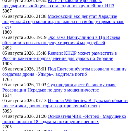
06 августа 2026, 09:34
ВСУ атаковали Ярославль:
предварительной целью стал один из крупнейших НПЗ
5067
05 августа 2026, 21:38
Московский экс-депутат Харадизе
получила 4 года колонии, но вышла на свободу прямо в зале
суда
1860
05 августа 2026, 19:19
Экс-зама Набиуллиной в ЦБ Исаева
объявили в розыск по делу хищения 4 млрд рублей
2492
05 августа 2026, 15:48
Reuters: КНДР может разместить в
России ракетное подразделение для ударов по Украине
1903
05 августа 2026, 15:01
Под Екатеринбургом взорвали машину
создателя дрона «Упырь», водитель погиб
1765
05 августа 2026, 11:03
Суд продлил арест бывшему главе
Росавиации Нерадько по делу о мошенничестве
1614
05 августа 2026, 07:13
И снова Wildberries. В Тульской области
после атаки дронов горит сортировочный центр
5993
04 августа 2026, 21:20
Основателя ЧВК «Ястреб» Марущенко
приговорили к 18 годам за похищение военных
2205