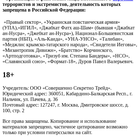
террористов и экстремистов, деятельность которых
запрещена в Российской Федерации:
«Правый сектор», «Украинская повстанческая армия»
(УПА),«ИГИЛ», «Джабхат Фатх аш-Шам» (бывшая «Джабхат
ан-Нусра», «Джебхат ан-Нусра»), Национал-Большевистская
партия (НБП), «Аль-Каида», «УНА-УНСО», «Талибан»,
«Меджлис крымско-татарского народа», «Свидетели Иеговы»,
«Мизантропик Дивижн», «Братство» Корчинского,
«Артподготовка», «Тризуб им. Степана Бандеры», «НСО»,
«Славянский союз», «Формат-18», Дуров Павел Валерьевич.
18+
Учредитель: ООО «Совершенно Секретно Трейд».
Юридический адрес: 360051, Кабардино-Балкарская Респ., г.
Нальчик, ул. Пачева, д. 36
Почтовый адрес: 127247, г. Москва, Дмитровское шоссе, д.
100, стр. 2
Все права защищены. Копирование и использование
материалов запрещено, частичное цитирование возможно
только при условии гиперссылки на сайт.