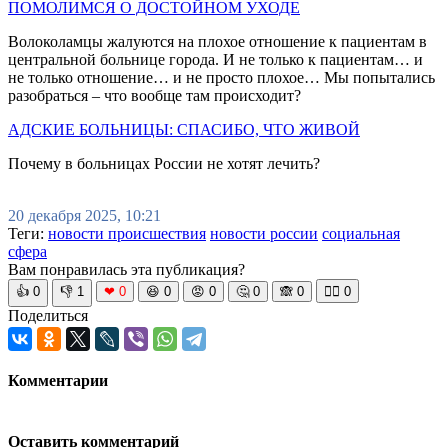
ПОМОЛИМСЯ О ДОСТОЙНОМ УХОДЕ
Волоколамцы жалуются на плохое отношение к пациентам в
центральной больнице города. И не только к пациентам… и
не только отношение… и не просто плохое… Мы попытались
разобраться – что вообще там происходит?
АДСКИЕ БОЛЬНИЦЫ: СПАСИБО, ЧТО ЖИВОЙ
Почему в больницах России не хотят лечить?
20 декабря 2025, 10:21
Теги:
новости происшествия
новости россии
социальная
сфера
Вам понравилась эта публикация?
👍
0
👎
1
❤
0
😆
0
😡
0
🤔
0
🙈
0
🧘‍♀️
0
Поделиться
Комментарии
Оставить комментарий