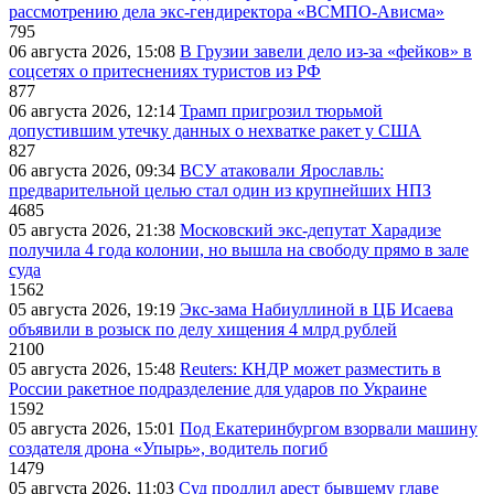
рассмотрению дела экс-гендиректора «ВСМПО-Ависма»
795
06 августа 2026, 15:08
В Грузии завели дело из-за «фейков» в
соцсетях о притеснениях туристов из РФ
877
06 августа 2026, 12:14
Трамп пригрозил тюрьмой
допустившим утечку данных о нехватке ракет у США
827
06 августа 2026, 09:34
ВСУ атаковали Ярославль:
предварительной целью стал один из крупнейших НПЗ
4685
05 августа 2026, 21:38
Московский экс-депутат Харадизе
получила 4 года колонии, но вышла на свободу прямо в зале
суда
1562
05 августа 2026, 19:19
Экс-зама Набиуллиной в ЦБ Исаева
объявили в розыск по делу хищения 4 млрд рублей
2100
05 августа 2026, 15:48
Reuters: КНДР может разместить в
России ракетное подразделение для ударов по Украине
1592
05 августа 2026, 15:01
Под Екатеринбургом взорвали машину
создателя дрона «Упырь», водитель погиб
1479
05 августа 2026, 11:03
Суд продлил арест бывшему главе