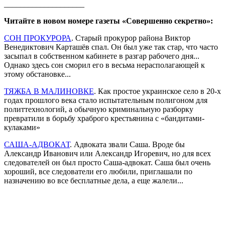
____________________
Читайте в новом номере газеты «Совершенно секретно»:
СОН ПРОКУРОРА
. Старый прокурор района Виктор
Венедиктович Карташёв спал. Он был уже так стар, что часто
засыпал в собственном кабинете в разгар рабочего дня...
Однако здесь сон сморил его в весьма нерасполагающей к
этому обстановке...
ТЯЖБА В МАЛИНОВКЕ
. Как простое украинское село в 20-х
годах прошлого века стало испытательным полигоном для
политтехнологий, а обычную криминальную разборку
превратили в борьбу храброго крестьянина с «бандитами-
кулаками»
САША-АДВОКАТ
. Адвоката звали Саша. Вроде бы
Александр Иванович или Александр Игоревич, но для всех
следователей он был просто Саша-адвокат. Саша был очень
хороший, все следователи его любили, приглашали по
назначению во все бесплатные дела, а еще жалели...