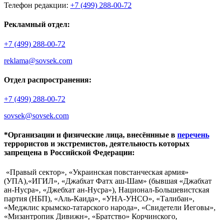
Телефон редакции:
+7 (499) 288-00-72
Рекламный отдел:
+7 (499) 288-00-72
reklama@sovsek.com
Отдел распространения:
+7 (499) 288-00-72
sovsek@sovsek.com
*Организации и физические лица, внесённные в
перечень
террористов и экстремистов, деятельность которых
запрещена в Российской Федерации:
«Правый сектор», «Украинская повстанческая армия»
(УПА),«ИГИЛ», «Джабхат Фатх аш-Шам» (бывшая «Джабхат
ан-Нусра», «Джебхат ан-Нусра»), Национал-Большевистская
партия (НБП), «Аль-Каида», «УНА-УНСО», «Талибан»,
«Меджлис крымско-татарского народа», «Свидетели Иеговы»,
«Мизантропик Дивижн», «Братство» Корчинского,