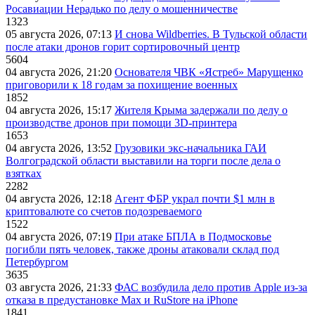
Росавиации Нерадько по делу о мошенничестве
1323
05 августа 2026, 07:13
И снова Wildberries. В Тульской области
после атаки дронов горит сортировочный центр
5604
04 августа 2026, 21:20
Основателя ЧВК «Ястреб» Марущенко
приговорили к 18 годам за похищение военных
1852
04 августа 2026, 15:17
Жителя Крыма задержали по делу о
производстве дронов при помощи 3D‑принтера
1653
04 августа 2026, 13:52
Грузовики экс-начальника ГАИ
Волгоградской области выставили на торги после дела о
взятках
2282
04 августа 2026, 12:18
Агент ФБР украл почти $1 млн в
криптовалюте со счетов подозреваемого
1522
04 августа 2026, 07:19
При атаке БПЛА в Подмосковье
погибли пять человек, также дроны атаковали склад под
Петербургом
3635
03 августа 2026, 21:33
ФАС возбудила дело против Apple из-за
отказа в предустановке Max и RuStore на iPhone
1841