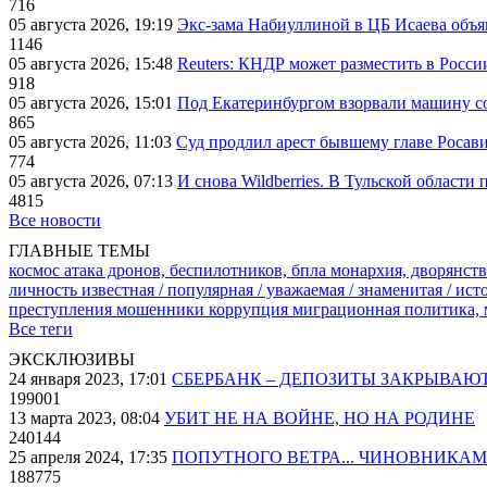
716
05 августа 2026, 19:19
Экс-зама Набиуллиной в ЦБ Исаева объя
1146
05 августа 2026, 15:48
Reuters: КНДР может разместить в Росси
918
05 августа 2026, 15:01
Под Екатеринбургом взорвали машину со
865
05 августа 2026, 11:03
Суд продлил арест бывшему главе Росав
774
05 августа 2026, 07:13
И снова Wildberries. В Тульской области
4815
Все новости
ГЛАВНЫЕ ТЕМЫ
космос
атака дронов, беспилотников, бпла
монархия, дворянств
личность известная / популярная / уважаемая / знаменитая / ис
преступления
мошенники
коррупция
миграционная политика,
Все теги
ЭКСКЛЮЗИВЫ
24 января 2023, 17:01
СБЕРБАНК – ДЕПОЗИТЫ ЗАКРЫВАЮ
199001
13 марта 2023, 08:04
УБИТ НЕ НА ВОЙНЕ, НО НА РОДИНЕ
240144
25 апреля 2024, 17:35
ПОПУТНОГО ВЕТРА... ЧИНОВНИКАМ
188775