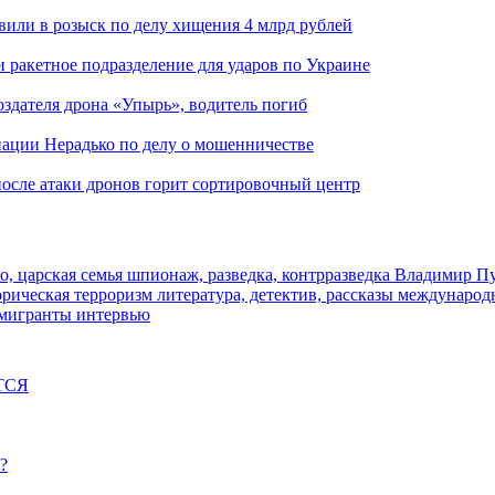
вили в розыск по делу хищения 4 млрд рублей
и ракетное подразделение для ударов по Украине
здателя дрона «Упырь», водитель погиб
иации Нерадько по делу о мошенничестве
 после атаки дронов горит сортировочный центр
о, царская семья
шпионаж, разведка, контрразведка
Владимир П
торическая
терроризм
литература, детектив, рассказы
международ
 мигранты
интервью
ТСЯ
?