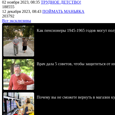
02 ноября 2023, 08:35
ТРУДНОЕ ДЕТСТВО!
188555
12 декабря 2023, 08:43
ПОЙМАТЬ МАНЬЯКА
203792
Все эксклюзивы
Как пенсионеры 1945-1965 годов могут пол
Врач дала 5 советов, чтобы защититься от и
Почему вы не сможете вернуть в магазин к