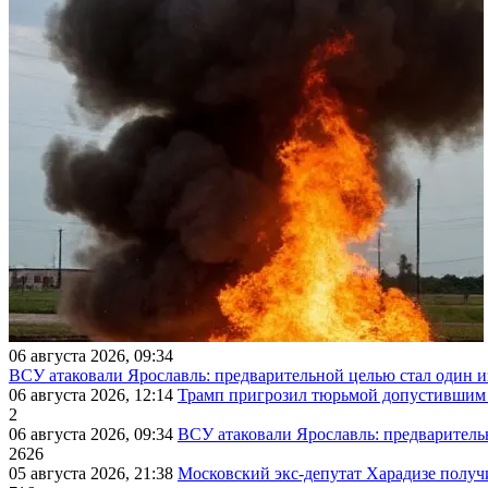
06 августа 2026, 09:34
ВСУ атаковали Ярославль: предварительной целью стал один
06 августа 2026, 12:14
Трамп пригрозил тюрьмой допустившим 
2
06 августа 2026, 09:34
ВСУ атаковали Ярославль: предварител
2626
05 августа 2026, 21:38
Московский экс-депутат Харадизе получи