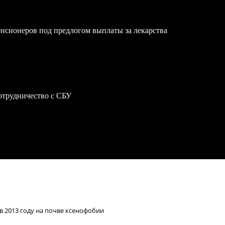
нсионеров под предлогом выплаты за лекарства
отрудничество с СБУ
 в 2013 году на почве ксенофобии