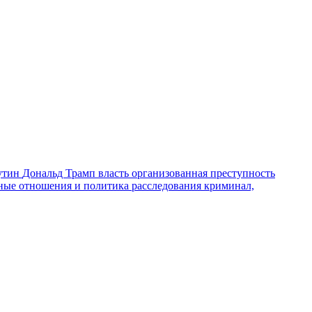
утин
Дональд Трамп
власть
организованная преступность
ные отношения и политика
расследования
криминал,