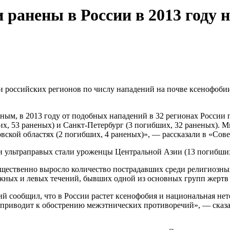
и ранены в России в 2013 году 
и российских регионов по числу нападений на почве ксенофоби
ным, в 2013 году от подобных нападений в 32 регионах России 
х, 53 раненых) и Санкт-Петербург (3 погибших, 32 раненых). М
вской областях (2 погибших, 4 раненых)», — рассказали в «Сове
ультраправых стали уроженцы Центральной Азии (13 погибших, 
ущественно выросло количество пострадавших среди религиозны
ных и левых течений, бывших одной из основных групп жертв в
 сообщил, что в России растет ксенофобия и национальная нет
 приводит к обострению межэтнических противоречий», — сказа