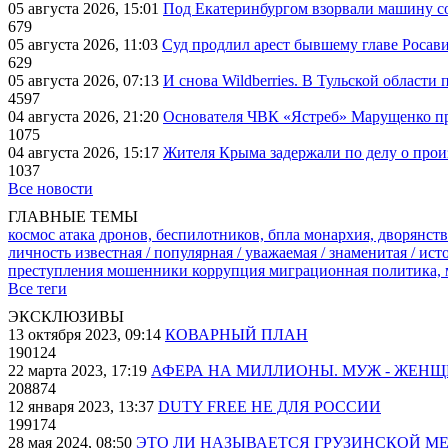
05 августа 2026, 15:01
Под Екатеринбургом взорвали машину со
679
05 августа 2026, 11:03
Суд продлил арест бывшему главе Росав
629
05 августа 2026, 07:13
И снова Wildberries. В Тульской области
4597
04 августа 2026, 21:20
Основателя ЧВК «Ястреб» Марущенко пр
1075
04 августа 2026, 15:17
Жителя Крыма задержали по делу о про
1037
Все новости
ГЛАВНЫЕ ТЕМЫ
космос
атака дронов, беспилотников, бпла
монархия, дворянств
личность известная / популярная / уважаемая / знаменитая / ис
преступления
мошенники
коррупция
миграционная политика,
Все теги
ЭКСКЛЮЗИВЫ
13 октября 2023, 09:14
КОВАРНЫЙ ПЛАН
190124
22 марта 2023, 17:19
АФЕРА НА МИЛЛИОНЫ. МУЖ - ЖЕН
208874
12 января 2023, 13:37
DUTY FREE НЕ ДЛЯ РОССИИ
199174
28 мая 2024, 08:50
ЭТО ЛИ НАЗЫВАЕТСЯ ГРУЗИНСКОЙ М