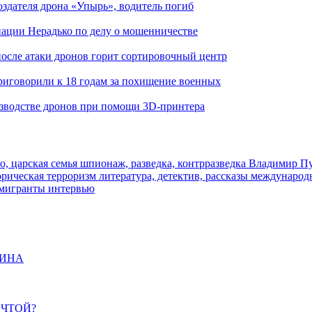
здателя дрона «Упырь», водитель погиб
иации Нерадько по делу о мошенничестве
 после атаки дронов горит сортировочный центр
иговорили к 18 годам за похищение военных
изводстве дронов при помощи 3D‑принтера
о, царская семья
шпионаж, разведка, контрразведка
Владимир П
торическая
терроризм
литература, детектив, рассказы
международ
 мигранты
интервью
ЩИНА
ЕЧТОЙ?