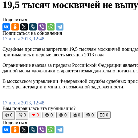
19,5 тысяч москвичей не выпу
Поделиться
Подписаться на обновления
17 июля 2013, 12:48
Судебные приставы запретили 19,5 тысячам москвичей покидат
принимались в первые шесть месяцев 2013 года.
Ограничение выезда за пределы Российской Федерации являетс
данной меры «должники стараются незамедлительно погасить 
В московском управлении Федеральной службы судебных прист
месту регистрации и узнать о возможной задолженности.
17 июля 2013, 12:48
Вам понравилась эта публикация?
👍
0
👎
0
❤
0
😆
0
😡
0
🤔
0
🙈
0
🧘‍♀️
0
Поделиться