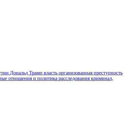
утин
Дональд Трамп
власть
организованная преступность
ные отношения и политика
расследования
криминал,