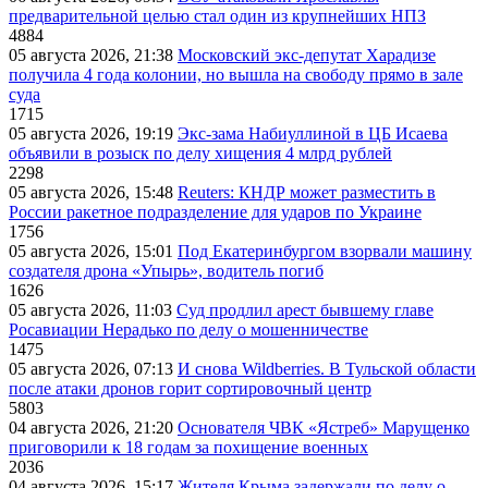
предварительной целью стал один из крупнейших НПЗ
4884
05 августа 2026, 21:38
Московский экс-депутат Харадизе
получила 4 года колонии, но вышла на свободу прямо в зале
суда
1715
05 августа 2026, 19:19
Экс-зама Набиуллиной в ЦБ Исаева
объявили в розыск по делу хищения 4 млрд рублей
2298
05 августа 2026, 15:48
Reuters: КНДР может разместить в
России ракетное подразделение для ударов по Украине
1756
05 августа 2026, 15:01
Под Екатеринбургом взорвали машину
создателя дрона «Упырь», водитель погиб
1626
05 августа 2026, 11:03
Суд продлил арест бывшему главе
Росавиации Нерадько по делу о мошенничестве
1475
05 августа 2026, 07:13
И снова Wildberries. В Тульской области
после атаки дронов горит сортировочный центр
5803
04 августа 2026, 21:20
Основателя ЧВК «Ястреб» Марущенко
приговорили к 18 годам за похищение военных
2036
04 августа 2026, 15:17
Жителя Крыма задержали по делу о