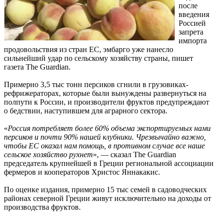
после
введения
Россией
запрета
импорта
продовольствия из стран ЕС, эмбарго уже нанесло
сильнейший удар по сельскому хозяйству страны, пишет
газета The Guardian.
Примерно 3,5 тыс тонн персиков сгнили в грузовиках-
рефрижераторах, которые были вынуждены развернуться на
полпути к России, и производители фруктов предупреждают
о бедствии, наступившем для аграрного сектора.
«
Россия потребляет более 60% объема экспортируемых нами
персиков и почти 90% нашей клубники. Чрезвычайно важно,
чтобы ЕС оказал нам помощь, в противном случае все наше
сельское хозяйство рухнет
», — сказал The Guardian
председатель крупнейшей в Греции региональной ассоциации
фермеров и кооператоров Христос Яннакакис.
По оценке издания, примерно 15 тыс семей в садоводческих
районах северной Греции живут исключительно на доходы от
производства фруктов.