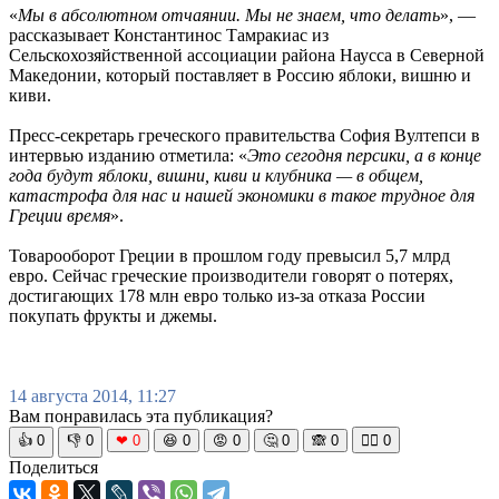
«
Мы в абсолютном отчаянии. Мы не знаем, что делать
», —
рассказывает Константинос Тамракиас из
Сельскохозяйственной ассоциации района Наусса в Северной
Македонии, который поставляет в Россию яблоки, вишню и
киви.
Пресс-секретарь греческого правительства София Вултепси в
интервью изданию отметила: «
Это сегодня персики, а в конце
года будут яблоки, вишни, киви и клубника — в общем,
катастрофа для нас и нашей экономики в такое трудное для
Греции время
».
Товарооборот Греции в прошлом году превысил 5,7 млрд
евро. Сейчас греческие производители говорят о потерях,
достигающих 178 млн евро только из-за отказа России
покупать фрукты и джемы.
14 августа 2014, 11:27
Вам понравилась эта публикация?
👍
0
👎
0
❤
0
😆
0
😡
0
🤔
0
🙈
0
🧘‍♀️
0
Поделиться