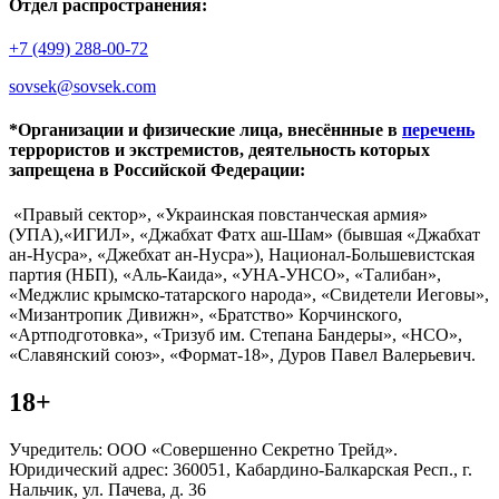
Отдел распространения:
+7 (499) 288-00-72
sovsek@sovsek.com
*Организации и физические лица, внесённные в
перечень
террористов и экстремистов, деятельность которых
запрещена в Российской Федерации:
«Правый сектор», «Украинская повстанческая армия»
(УПА),«ИГИЛ», «Джабхат Фатх аш-Шам» (бывшая «Джабхат
ан-Нусра», «Джебхат ан-Нусра»), Национал-Большевистская
партия (НБП), «Аль-Каида», «УНА-УНСО», «Талибан»,
«Меджлис крымско-татарского народа», «Свидетели Иеговы»,
«Мизантропик Дивижн», «Братство» Корчинского,
«Артподготовка», «Тризуб им. Степана Бандеры», «НСО»,
«Славянский союз», «Формат-18», Дуров Павел Валерьевич.
18+
Учредитель: ООО «Совершенно Секретно Трейд».
Юридический адрес: 360051, Кабардино-Балкарская Респ., г.
Нальчик, ул. Пачева, д. 36