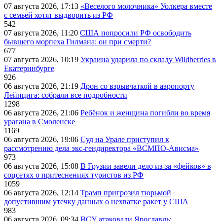
07 августа 2026, 17:13
«Веселого молочника» Уолкера вместе
с семьей хотят выдворить из РФ
542
07 августа 2026, 11:20
США попросили РФ освободить
бывшего морпеха Гилмана: он при смерти?
677
07 августа 2026, 10:19
Украина ударила по складу Wildberries в
Екатеринбурге
926
06 августа 2026, 21:19
Дрон со взрывчаткой в аэропорту
Лейпцига: собрали все подробности
1298
06 августа 2026, 21:06
Ребёнок и женщина погибли во время
урагана в Смоленске
1169
06 августа 2026, 19:06
Суд на Урале приступил к
рассмотрению дела экс-гендиректора «ВСМПО-Ависма»
973
06 августа 2026, 15:08
В Грузии завели дело из-за «фейков» в
соцсетях о притеснениях туристов из РФ
1059
06 августа 2026, 12:14
Трамп пригрозил тюрьмой
допустившим утечку данных о нехватке ракет у США
983
06 августа 2026, 09:34
ВСУ атаковали Ярославль: