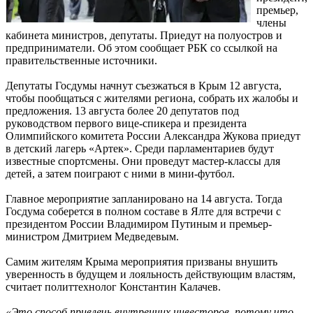
премьер,
члены
кабинета министров, депутаты. Приедут на полуостров и
предприниматели. Об этом сообщает РБК со ссылкой на
правительственные источники.
Депутаты Госдумы начнут съезжаться в Крым 12 августа,
чтобы пообщаться с жителями региона, собрать их жалобы и
предложения. 13 августа более 20 депутатов под
руководством первого вице-спикера и президента
Олимпийского комитета России Александра Жукова приедут
в детский лагерь «Артек». Среди парламентариев будут
известные спортсмены. Они проведут мастер-классы для
детей, а затем поиграют с ними в мини-футбол.
Главное мероприятие запланировано на 14 августа. Тогда
Госдума соберется в полном составе в Ялте для встречи с
президентом России Владимиром Путиным и премьер-
министром Дмитрием Медведевым.
Самим жителям Крыма мероприятия призваны внушить
уверенность в будущем и лояльность действующим властям,
считает политтехнолог Константин Калачев.
«Это способ привлечь внутренних инвесторов, потому что