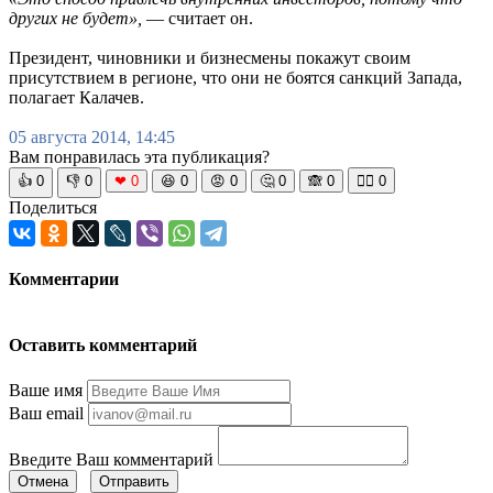
других не будет»,
— считает он.
Президент, чиновники и бизнесмены покажут своим
присутствием в регионе, что они не боятся санкций Запада,
полагает Калачев.
05 августа 2014, 14:45
Вам понравилась эта публикация?
👍
0
👎
0
❤
0
😆
0
😡
0
🤔
0
🙈
0
🧘‍♀️
0
Поделиться
Комментарии
Оставить комментарий
Ваше имя
Ваш email
Введите Ваш комментарий
Отмена
Отправить