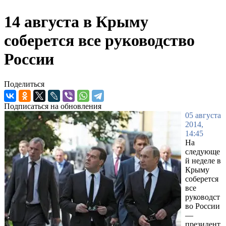
14 августа в Крыму
соберется все руководство
России
Поделиться
Подписаться на обновления
05 августа
2014,
14:45
На
следующе
й неделе в
Крыму
соберется
все
руководст
во России
—
президент,