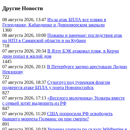
Другие Новости
08 августа 2026, 13:47
Из-за атак БПЛА все пляжи в
Геленджике, Кабардинке и Дивноморском закрыли
1360
08 августа 2026, 10:00
Пожары и раненые: последствия атак
на НПЗ в Самарской области и на Кубани
718
07 августа 2026, 20:34
В Ялте БЭК атаковал пляж, в Керчи
дрон попал в жилой дом
1445
07 августа 2026, 20:11
В Петербурге заочно арестовали Лидию
Невзорову
722
07 августа 2026, 18:37
Сухогруз под турецким флагом
подвергся атаке БПЛА у порта Новороссийск
827
07 августа 2026, 17:13
«Веселого молочника» Уолкера вместе
с семьей хотят выдворить из РФ
847
07 августа 2026, 11:20
США попросили РФ освободить
бывшего морпеха Гилмана: он при смерти?
891
07 августа 2026, 10:19
Украина ударила по складу Wildberries в