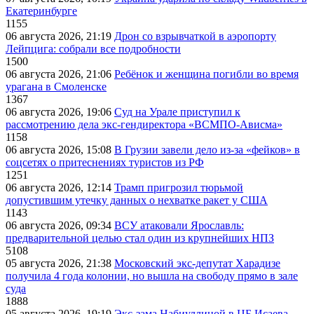
Екатеринбурге
1155
06 августа 2026, 21:19
Дрон со взрывчаткой в аэропорту
Лейпцига: собрали все подробности
1500
06 августа 2026, 21:06
Ребёнок и женщина погибли во время
урагана в Смоленске
1367
06 августа 2026, 19:06
Суд на Урале приступил к
рассмотрению дела экс-гендиректора «ВСМПО-Ависма»
1158
06 августа 2026, 15:08
В Грузии завели дело из-за «фейков» в
соцсетях о притеснениях туристов из РФ
1251
06 августа 2026, 12:14
Трамп пригрозил тюрьмой
допустившим утечку данных о нехватке ракет у США
1143
06 августа 2026, 09:34
ВСУ атаковали Ярославль:
предварительной целью стал один из крупнейших НПЗ
5108
05 августа 2026, 21:38
Московский экс-депутат Харадизе
получила 4 года колонии, но вышла на свободу прямо в зале
суда
1888
05 августа 2026, 19:19
Экс-зама Набиуллиной в ЦБ Исаева