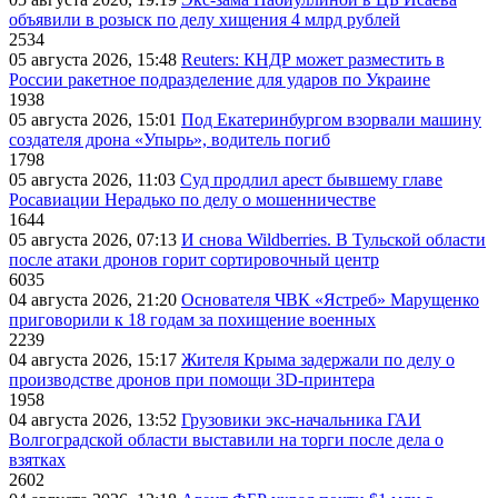
объявили в розыск по делу хищения 4 млрд рублей
2534
05 августа 2026, 15:48
Reuters: КНДР может разместить в
России ракетное подразделение для ударов по Украине
1938
05 августа 2026, 15:01
Под Екатеринбургом взорвали машину
создателя дрона «Упырь», водитель погиб
1798
05 августа 2026, 11:03
Суд продлил арест бывшему главе
Росавиации Нерадько по делу о мошенничестве
1644
05 августа 2026, 07:13
И снова Wildberries. В Тульской области
после атаки дронов горит сортировочный центр
6035
04 августа 2026, 21:20
Основателя ЧВК «Ястреб» Марущенко
приговорили к 18 годам за похищение военных
2239
04 августа 2026, 15:17
Жителя Крыма задержали по делу о
производстве дронов при помощи 3D‑принтера
1958
04 августа 2026, 13:52
Грузовики экс-начальника ГАИ
Волгоградской области выставили на торги после дела о
взятках
2602