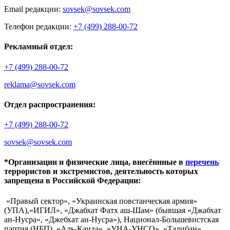
Email редакции:
sovsek@sovsek.com
Телефон редакции:
+7 (499) 288-00-72
Рекламный отдел:
+7 (499) 288-00-72
reklama@sovsek.com
Отдел распространения:
+7 (499) 288-00-72
sovsek@sovsek.com
*Организации и физические лица, внесённные в
перечень
террористов и экстремистов, деятельность которых
запрещена в Российской Федерации:
«Правый сектор», «Украинская повстанческая армия»
(УПА),«ИГИЛ», «Джабхат Фатх аш-Шам» (бывшая «Джабхат
ан-Нусра», «Джебхат ан-Нусра»), Национал-Большевистская
партия (НБП), «Аль-Каида», «УНА-УНСО», «Талибан»,