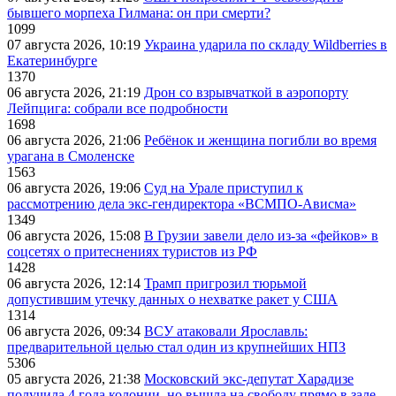
бывшего морпеха Гилмана: он при смерти?
1099
07 августа 2026, 10:19
Украина ударила по складу Wildberries в
Екатеринбурге
1370
06 августа 2026, 21:19
Дрон со взрывчаткой в аэропорту
Лейпцига: собрали все подробности
1698
06 августа 2026, 21:06
Ребёнок и женщина погибли во время
урагана в Смоленске
1563
06 августа 2026, 19:06
Суд на Урале приступил к
рассмотрению дела экс-гендиректора «ВСМПО-Ависма»
1349
06 августа 2026, 15:08
В Грузии завели дело из-за «фейков» в
соцсетях о притеснениях туристов из РФ
1428
06 августа 2026, 12:14
Трамп пригрозил тюрьмой
допустившим утечку данных о нехватке ракет у США
1314
06 августа 2026, 09:34
ВСУ атаковали Ярославль:
предварительной целью стал один из крупнейших НПЗ
5306
05 августа 2026, 21:38
Московский экс-депутат Харадизе
получила 4 года колонии, но вышла на свободу прямо в зале