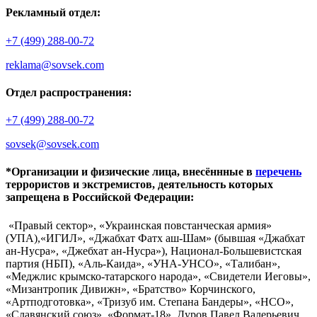
Рекламный отдел:
+7 (499) 288-00-72
reklama@sovsek.com
Отдел распространения:
+7 (499) 288-00-72
sovsek@sovsek.com
*Организации и физические лица, внесённные в
перечень
террористов и экстремистов, деятельность которых
запрещена в Российской Федерации:
«Правый сектор», «Украинская повстанческая армия»
(УПА),«ИГИЛ», «Джабхат Фатх аш-Шам» (бывшая «Джабхат
ан-Нусра», «Джебхат ан-Нусра»), Национал-Большевистская
партия (НБП), «Аль-Каида», «УНА-УНСО», «Талибан»,
«Меджлис крымско-татарского народа», «Свидетели Иеговы»,
«Мизантропик Дивижн», «Братство» Корчинского,
«Артподготовка», «Тризуб им. Степана Бандеры», «НСО»,
«Славянский союз», «Формат-18», Дуров Павел Валерьевич.