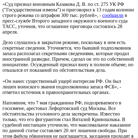
«Суд признал виновным Казакова Д. В. по ст. 275 УК РФ
("Государственная измена") и приговорил к 13 годам колонии
строго режима со штрафом 300 тыс. рублей», -
сообщили
в
пресс-службе Второго западного окружного военного суда
ТАСС, уточнив, что оглашение приговора состоялось 28
апреля.
Дело слушалось в закрытом режиме, поскольку в нем есть
секретные сведения. Уточняется, что бывший подполковник
запаса располагал секретными сведениями, которые продал
иностранной разведке. Причем, сделал он это по собственной
инициативе. Осужденный признал вину в полном объеме, но
отказался от показаний по обстоятельствам дела.
«Он нанес существенный ущерб интересам РФ. Он был
лишен воинского звания подполковника запаса ФСБ», -
отметил источник в правоохранительных органах.
Напомним, что 7 мая гражданина РФ, подозреваемого в
госизмене, арестовал Лефортовский суд Москвы. Все
обстоятельства уголовного дела засекречены. Известно
только, что его фигурантом стал Виталий Кривошлыка. В
судебной инстанции уточнили, что максимальное наказание
по данной статье составляет 20 лет лишения свободы. При
этом фабула обвинения не разглашается, заседания проходят в