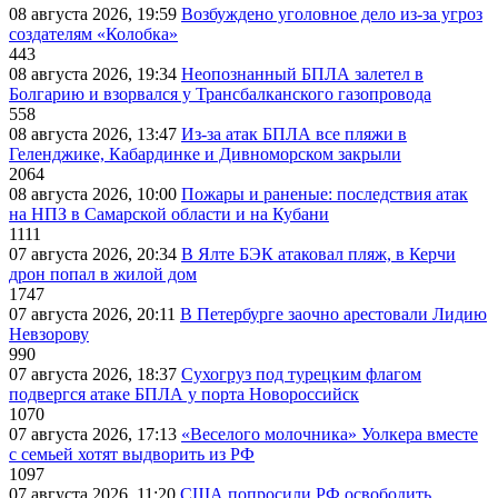
08 августа 2026, 19:59
Возбуждено уголовное дело из-за угроз
создателям «Колобка»
443
08 августа 2026, 19:34
Неопознанный БПЛА залетел в
Болгарию и взорвался у Трансбалканского газопровода
558
08 августа 2026, 13:47
Из-за атак БПЛА все пляжи в
Геленджике, Кабардинке и Дивноморском закрыли
2064
08 августа 2026, 10:00
Пожары и раненые: последствия атак
на НПЗ в Самарской области и на Кубани
1111
07 августа 2026, 20:34
В Ялте БЭК атаковал пляж, в Керчи
дрон попал в жилой дом
1747
07 августа 2026, 20:11
В Петербурге заочно арестовали Лидию
Невзорову
990
07 августа 2026, 18:37
Сухогруз под турецким флагом
подвергся атаке БПЛА у порта Новороссийск
1070
07 августа 2026, 17:13
«Веселого молочника» Уолкера вместе
с семьей хотят выдворить из РФ
1097
07 августа 2026, 11:20
США попросили РФ освободить