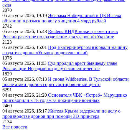
суда
2070
05 августа 2026, 19:19
Экс-зама Набиуллиной в ЦБ Исаева
объявили в розыск по делу хищения 4 млрд рублей
2742
05 августа 2026, 15:48
Reuters: КНДР может разместить в
России ракетное подразделение для ударов по Украине
2123
05 августа 2026, 15:01
Под Екатеринбургом взорвали машину
создателя дрона «Упырь», водитель погиб
1976
05 августа 2026, 11:03
Суд продлил арест бывшему главе
Росавиации Нерадько по делу о мошенничестве
1829
05 августа 2026, 07:13
И снова Wildberries. В Тульской области
после атаки дронов горит сортировочный центр
6291
04 августа 2026, 21:20
Основателя ЧВК «Ястреб» Марущенко
приговорили к 18 годам за похищение военных
2460
04 августа 2026, 15:17
Жителя Крыма задержали по делу о
производстве дронов при помощи 3D‑принтера
2134
Все новости