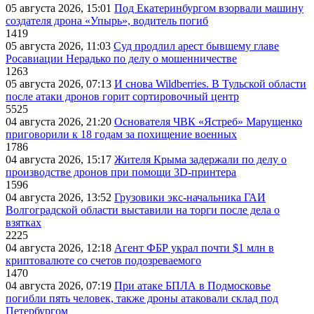
05 августа 2026, 15:01
Под Екатеринбургом взорвали машину
создателя дрона «Упырь», водитель погиб
1419
05 августа 2026, 11:03
Суд продлил арест бывшему главе
Росавиации Нерадько по делу о мошенничестве
1263
05 августа 2026, 07:13
И снова Wildberries. В Тульской области
после атаки дронов горит сортировочный центр
5525
04 августа 2026, 21:20
Основателя ЧВК «Ястреб» Марущенко
приговорили к 18 годам за похищение военных
1786
04 августа 2026, 15:17
Жителя Крыма задержали по делу о
производстве дронов при помощи 3D‑принтера
1596
04 августа 2026, 13:52
Грузовики экс-начальника ГАИ
Волгоградской области выставили на торги после дела о
взятках
2225
04 августа 2026, 12:18
Агент ФБР украл почти $1 млн в
криптовалюте со счетов подозреваемого
1470
04 августа 2026, 07:19
При атаке БПЛА в Подмосковье
погибли пять человек, также дроны атаковали склад под
Петербургом