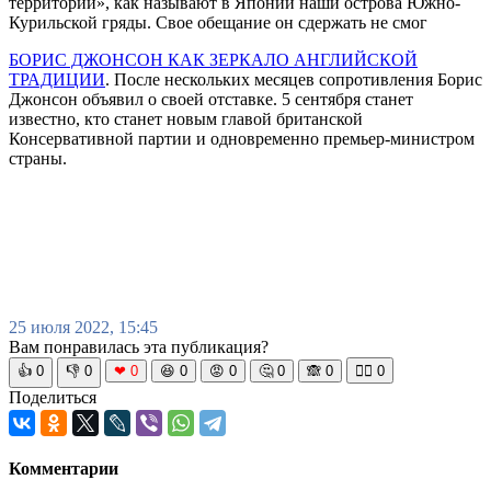
территории», как называют в Японии наши острова Южно-
Курильской гряды. Свое обещание он сдержать не смог
БОРИС ДЖОНСОН КАК ЗЕРКАЛО АНГЛИЙСКОЙ
ТРАДИЦИИ
. После нескольких месяцев сопротивления Борис
Джонсон объявил о своей отставке. 5 сентября станет
известно, кто станет новым главой британской
Консервативной партии и одновременно премьер-министром
страны.
25 июля 2022, 15:45
Вам понравилась эта публикация?
👍
0
👎
0
❤
0
😆
0
😡
0
🤔
0
🙈
0
🧘‍♀️
0
Поделиться
Комментарии