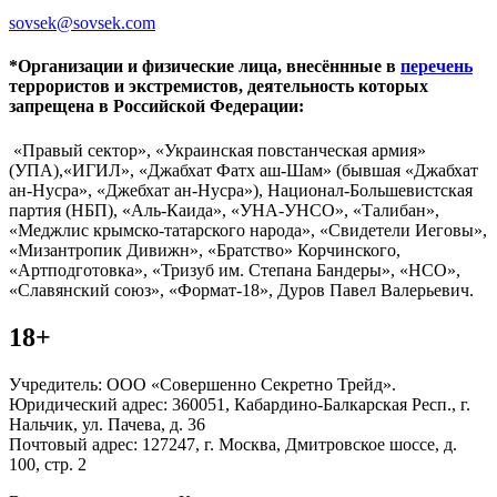
sovsek@sovsek.com
*Организации и физические лица, внесённные в
перечень
террористов и экстремистов, деятельность которых
запрещена в Российской Федерации:
«Правый сектор», «Украинская повстанческая армия»
(УПА),«ИГИЛ», «Джабхат Фатх аш-Шам» (бывшая «Джабхат
ан-Нусра», «Джебхат ан-Нусра»), Национал-Большевистская
партия (НБП), «Аль-Каида», «УНА-УНСО», «Талибан»,
«Меджлис крымско-татарского народа», «Свидетели Иеговы»,
«Мизантропик Дивижн», «Братство» Корчинского,
«Артподготовка», «Тризуб им. Степана Бандеры», «НСО»,
«Славянский союз», «Формат-18», Дуров Павел Валерьевич.
18+
Учредитель: ООО «Совершенно Секретно Трейд».
Юридический адрес: 360051, Кабардино-Балкарская Респ., г.
Нальчик, ул. Пачева, д. 36
Почтовый адрес: 127247, г. Москва, Дмитровское шоссе, д.
100, стр. 2