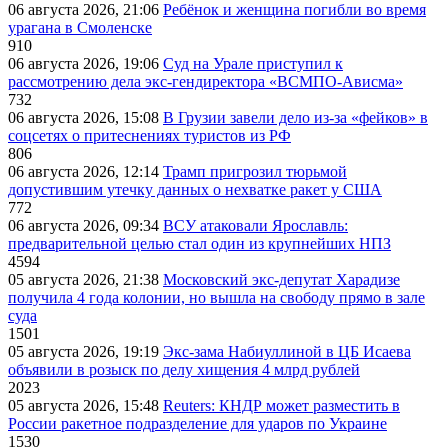
06 августа 2026, 21:06
Ребёнок и женщина погибли во время
урагана в Смоленске
910
06 августа 2026, 19:06
Суд на Урале приступил к
рассмотрению дела экс-гендиректора «ВСМПО-Ависма»
732
06 августа 2026, 15:08
В Грузии завели дело из-за «фейков» в
соцсетях о притеснениях туристов из РФ
806
06 августа 2026, 12:14
Трамп пригрозил тюрьмой
допустившим утечку данных о нехватке ракет у США
772
06 августа 2026, 09:34
ВСУ атаковали Ярославль:
предварительной целью стал один из крупнейших НПЗ
4594
05 августа 2026, 21:38
Московский экс-депутат Харадизе
получила 4 года колонии, но вышла на свободу прямо в зале
суда
1501
05 августа 2026, 19:19
Экс-зама Набиуллиной в ЦБ Исаева
объявили в розыск по делу хищения 4 млрд рублей
2023
05 августа 2026, 15:48
Reuters: КНДР может разместить в
России ракетное подразделение для ударов по Украине
1530