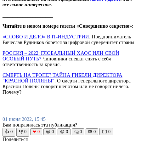
все самое интересное.
____________________
Читайте в новом номере газеты «Совершенно секретно»:
«СЛОВО И ДЕЛО» В IT-ИНДУСТРИИ
. Предприниматель
Вячеслав Рудников борется за цифровой суверенитет страны
РОССИЯ – 2022: ГЛОБАЛЬНЫЙ ХАОС ИЛИ СВОЙ
ОСОБЫЙ ПУТЬ?
Чиновники спешат снять с себя
ответственность за кризис.
СМЕРТЬ НА ТРОПЕ? ТАЙНА ГИБЕЛИ ДИРЕКТОРА
"КРАСНОЙ ПОЛЯНЫ"
. О смерти генерального директора
Красной Поляны говорят шепотом или не говорят ничего.
Почему?
01 июня 2022, 15:45
Вам понравилась эта публикация?
👍
0
👎
0
❤
0
😆
0
😡
0
🤔
0
🙈
0
🧘‍♀️
0
Поделиться