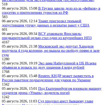
518
06 августа 2026, 15:08
В Грузии завели дело из-за «фейков» в
соцсетях о притеснениях туристов из РФ
583
06 августа 2026, 12:14
Трамп пригрозил тюрьмой
допустившим утечку данных о нехватке ракет у США
601
06 августа 2026, 09:34
ВСУ атаковали Ярославль:
предварительной целью стал один из крупнейших НПЗ
4167
05 августа 2026, 21:38
Московский экс-депутат Харадизе
получила 4 года колонии, но вышла на свободу прямо в зале
суда
1280
05 августа 2026, 19:19
Экс-зама Набиуллиной в ЦБ Исаева
объявили в розыск по делу хищения 4 млрд рублей
1768
05 августа 2026, 15:48
Reuters: КНДР может разместить в
России ракетное подразделение для ударов по Украине
1342
05 августа 2026, 15:01
Под Екатеринбургом взорвали машину
создателя дрона «Упырь», водитель погиб
1242
05 августа 2026, 11:03
Суд продлил арест бывшему главе