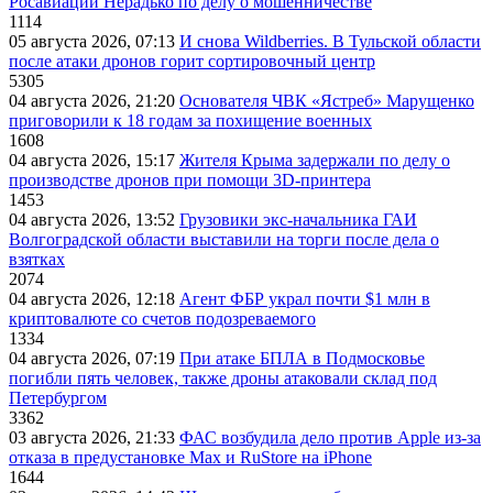
Росавиации Нерадько по делу о мошенничестве
1114
05 августа 2026, 07:13
И снова Wildberries. В Тульской области
после атаки дронов горит сортировочный центр
5305
04 августа 2026, 21:20
Основателя ЧВК «Ястреб» Марущенко
приговорили к 18 годам за похищение военных
1608
04 августа 2026, 15:17
Жителя Крыма задержали по делу о
производстве дронов при помощи 3D‑принтера
1453
04 августа 2026, 13:52
Грузовики экс-начальника ГАИ
Волгоградской области выставили на торги после дела о
взятках
2074
04 августа 2026, 12:18
Агент ФБР украл почти $1 млн в
криптовалюте со счетов подозреваемого
1334
04 августа 2026, 07:19
При атаке БПЛА в Подмосковье
погибли пять человек, также дроны атаковали склад под
Петербургом
3362
03 августа 2026, 21:33
ФАС возбудила дело против Apple из-за
отказа в предустановке Max и RuStore на iPhone
1644