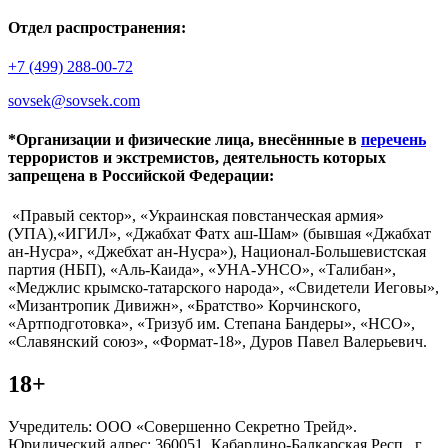
Отдел распространения:
+7 (499) 288-00-72
sovsek@sovsek.com
*Организации и физические лица, внесённные в
перечень
террористов и экстремистов, деятельность которых
запрещена в Российской Федерации:
«Правый сектор», «Украинская повстанческая армия»
(УПА),«ИГИЛ», «Джабхат Фатх аш-Шам» (бывшая «Джабхат
ан-Нусра», «Джебхат ан-Нусра»), Национал-Большевистская
партия (НБП), «Аль-Каида», «УНА-УНСО», «Талибан»,
«Меджлис крымско-татарского народа», «Свидетели Иеговы»,
«Мизантропик Дивижн», «Братство» Корчинского,
«Артподготовка», «Тризуб им. Степана Бандеры», «НСО»,
«Славянский союз», «Формат-18», Дуров Павел Валерьевич.
18+
Учредитель: ООО «Совершенно Секретно Трейд».
Юридический адрес: 360051, Кабардино-Балкарская Респ., г.