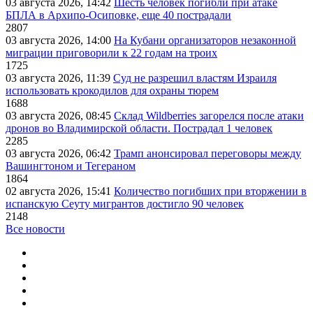
03 августа 2026, 14:42
Шесть человек погибли при атаке
БПЛА в Архипо-Осиповке, еще 40 пострадали
2807
03 августа 2026, 14:00
На Кубани организаторов незаконной
миграции приговорили к 22 годам на троих
1725
03 августа 2026, 11:39
Суд не разрешил властям Израиля
использовать крокодилов для охраны тюрем
1688
03 августа 2026, 08:45
Склад Wildberries загорелся после атаки
дронов во Владимирской области. Пострадал 1 человек
2285
03 августа 2026, 06:42
Трамп анонсировал переговоры между
Вашингтоном и Тегераном
1864
02 августа 2026, 15:41
Количество погибших при вторжении в
испанскую Сеуту мигрантов достигло 90 человек
2148
Все новости