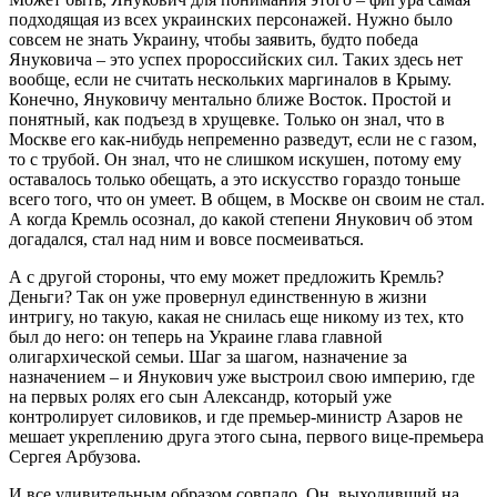
подходящая из всех украинских персонажей. Нужно было
совсем не знать Украину, чтобы заявить, будто победа
Януковича – это успех пророссийских сил. Таких здесь нет
вообще, если не считать нескольких маргиналов в Крыму.
Конечно, Януковичу ментально ближе Восток. Простой и
понятный, как подъезд в хрущевке. Только он знал, что в
Москве его как-нибудь непременно разведут, если не с газом,
то с трубой. Он знал, что не слишком искушен, потому ему
оставалось только обещать, а это искусство гораздо тоньше
всего того, что он умеет. В общем, в Москве он своим не стал.
А когда Кремль осознал, до какой степени Янукович об этом
догадался, стал над ним и вовсе посмеиваться.
А с другой стороны, что ему может предложить Кремль?
Деньги? Так он уже провернул единственную в жизни
интригу, но такую, какая не снилась еще никому из тех, кто
был до него: он теперь на Украине глава главной
олигархической семьи. Шаг за шагом, назначение за
назначением – и Янукович уже выстроил свою империю, где
на первых ролях его сын Александр, который уже
контролирует силовиков, и где премьер-министр Азаров не
мешает укреплению друга этого сына, первого вице-премьера
Сергея Арбузова.
И все удивительным образом совпало. Он, выходивший на