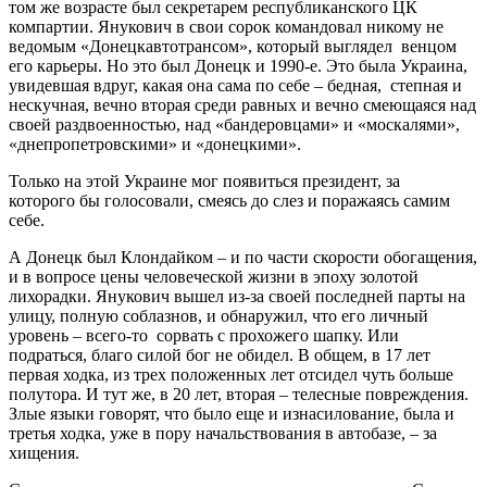
том же возрасте был секретарем республиканского ЦК
компартии. Янукович в свои сорок командовал никому не
ведомым «Донецкавтотрансом», который выглядел венцом
его карьеры. Но это был Донецк и 1990-е. Это была Украина,
увидевшая вдруг, какая она сама по себе – бедная, степная и
нескучная, вечно вторая среди равных и вечно смеющаяся над
своей раздвоенностью, над «бандеровцами» и «москалями»,
«днепропетровскими» и «донецкими».
Только на этой Украине мог появиться президент, за
которого бы голосовали, смеясь до слез и поражаясь самим
себе.
А Донецк был Клондайком – и по части скорости обогащения,
и в вопросе цены человеческой жизни в эпоху золотой
лихорадки. Янукович вышел из-за своей последней парты на
улицу, полную соблазнов, и обнаружил, что его личный
уровень – всего-то сорвать с прохожего шапку. Или
подраться, благо силой бог не обидел. В общем, в 17 лет
первая ходка, из трех положенных лет отсидел чуть больше
полутора. И тут же, в 20 лет, вторая – телесные повреждения.
Злые языки говорят, что было еще и изнасилование, была и
третья ходка, уже в пору начальствования в автобазе, – за
хищения.