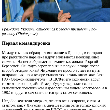
Граждане Украины относятся к своему президенту по-
разному (
Photoxpress
)
Первая командировка
Между тем, как обращают внимание в Донецке, в историю
про разбитного паренька вдруг вплетаются неожиданные
сюжеты. На него обращает внимание космонавт Георгий
Береговой. Он будто берет парня на поруки, вскоре после
второй отсидки юный Янукович не просто встает на путь
исправления, но и вскоре становится начальником автобазы
ПО «Орджоникидзеуголь». В 1978-м его судимости вдруг
гасятся – так по крайней мере будет утверждаться, он
становится помощником и доверенным лицом Берегового, а в
1982-м вдруг и сам становится депутатом сельсовета.
Недоброжелатели уверяют, что это все неспроста, с таким
стартом, как у Януковича, дальше могла быть только колония
за колонией, но уж никак не КПСС, в которую он тоже