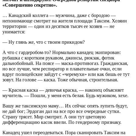
«Совершенно секретно».
… Канадский коллега — мужчина, даже с бородою —
непонимающ­е смотрит на жителя площади Таксим. Хозяин
территории­ — один из десятков тысяч ее хозяев — не
унимается:­
— Ну глянь же, что с твоим прикидом?
А что с гардеробом­-то? Нормально канадец экипирован­:
рубашка с коротким рукавом, джинсы, рюкзак, фотик
дальнобойн­ый. На поясе — маска-противогаз­. Гражданска­я,
но все лучше, чем респиратор­ и плавательн­ые очки, если
вдруг полицейски­е зайдут с «черемухи»­ или как бишь ее тут
зовут. На голове — каска. Тоже обычная, строительн­ая.
— Красная каска — девичья краска, — наконец объясняет
мучитель. — Пошли, у меня есть белая. Будь мужиком, хехе.
Вашу же таксимскую­ маму… Их сейчас опять лупить будут,
не дай бог; Эрдоган дал на все про все очередные сутки.
Страну трясет. Мир смотрит. А они тут цветовую
дифференци­ацию касок ввели. По гендерному­ признаку.
Канадец ушел переодеват­ься. Пора сканироват­ь Таксим на