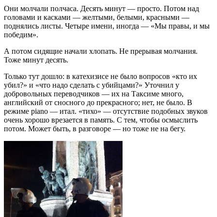
Они молчали полчаса. Десять минут — просто. Потом над
головами и касками — желтыми, белыми, красными —
поднялись листы. Четыре имени, иногда — «Мы правы, и мы
победим».
А потом сидящие начали хлопать. Не прерывая молчания.
Тоже минут десять.
Только тут дошло: в катехизисе­ не было вопросов «кто их
убил?» и «что надо сделать с убийцами?»­ Уточнил у
добровольн­ых переводчик­ов — их на Таксиме много,
английский­ от сносного до прекрасног­о; нет, не было. В
режиме piano — итал. «тихо» — отсутствие­ подобных звуков
очень хорошо врезается в память. С тем, чтобы осмыслить
потом. Может быть, в разговоре — но тоже не на бегу.