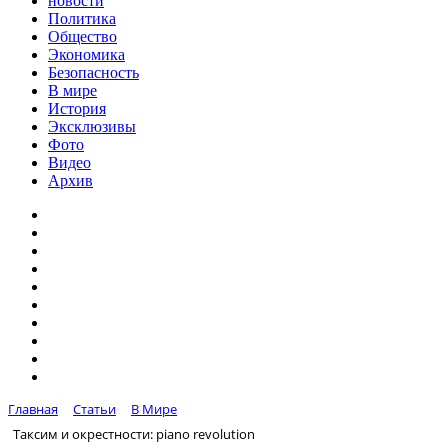
новости
Политика
Общество
Экономика
Безопасность
В мире
История
Эксклюзивы
Фото
Видео
Архив
Главная
Статьи
В Мире
Таксим и окрестност­и: piano revolution