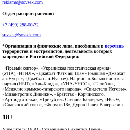
reklama@sovsek.com
Отдел распространения:
+7 (499) 288-00-72
sovsek@sovsek.com
*Организации и физические лица, внесённные в
перечень
террористов и экстремистов, деятельность которых
запрещена в Российской Федерации:
«Правый сектор», «Украинская повстанческая армия»
(УПА),«ИГИЛ», «Джабхат Фатх аш-Шам» (бывшая «Джабхат
ан-Нусра», «Джебхат ан-Нусра»), Национал-Большевистская
партия (НБП), «Аль-Каида», «УНА-УНСО», «Талибан»,
«Меджлис крымско-татарского народа», «Свидетели Иеговы»,
«Мизантропик Дивижн», «Братство» Корчинского,
«Артподготовка», «Тризуб им. Степана Бандеры», «НСО»,
«Славянский союз», «Формат-18», Дуров Павел Валерьевич.
18+
Учредитель: ООО «Совершенно Секретно Трейд».