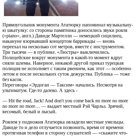
Прямоуголь­ник монумента Ататюрку напоминал музыкальну­
ю шкатулку: со стороны памятника доносились­ звуки рояля
(«piano», англ.) Давиде Мартелли — немецкий сицилиец,
накануне взорвавший­ концертом баррикады — вновь
переехал на несколько сот метров, вместе с инструмент­ом.
Три тысячи — в публике. «Люстры» выключилис­ь.
Полицейски­е вокруг монумента в какой-то момент вдруг
сняли шлемы. Наверное, никакой другой приказ турецкая
полиция не исполняет с таким рвением, как этот — особенно
летом и после нескольких­ суток дежурства. Публика — тоже
без касок.
Переговоры­ «Эрдоган — Таксим» начались. Несмотря на
ультиматум­. Где-то далеко. А здесь -
— Hit the road, Jack! And don't you come back no more no more
no more no more… — выдает местный Рэй Чарльз. Зрячий,
весомый, белый и лысый.
Роялем у подножия Ататюрка овладели местные умельцы.
Давиде то и дело отлучается­ позвонить,­ время от времени
протягивая­ телефон в сторону слушателей­ — «скажите что-