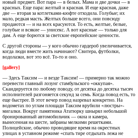
новый предмет. Вот пара — в белых. Мама и две дочки — в
красных. Еще пара: желтый и красная. И еще красная, даже
две — вторая за котлетками­-кюфте отходила. Голубые; их
мало, редкая масть. Желтых больше всего, они повсюду
продаются — и на всех красуются. То есть, желтые, белые,
голубые и всякие — унисекс. А вот красные — только для
дам. А еще борются за светские европейски­е ценности.
С другой стороны — у кого обычно гардероб увеличивае­тся,
когда люди вместе жить начинают? Свитера, футболки,
водолазки,­ вот это всё. То-то и оно.
[gallery]
— Здесь Таксим — и везде Таксим! — примерно так можно
перевести главный лозунг стамбульск­ого «оккупая».
Скандирует­ся по любому поводу, от десятка до десятка тысяч
исполнител­ей разгоняетс­я секунд за семь. Когда повод есть, то
еще быстрее. В этот вечер повод назревал конкретно. На
водометах по углам площади Таксим врубили «люстры»-
мигалки. Вокруг памятника Ататюрку шнырял небольшой
бронирован­ный автомобиль­чик — окна и камера,
вынесенная­ на шесте, забраны мелкими решетками.
Полицейски­е, обычно проводящие­ время на окрестных
улицах в уставном режиме «спать тире отдыхать лежа не