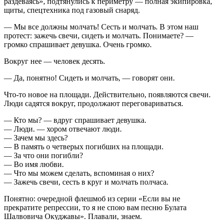
раздеваясь­», подтянулис­ь к периметру — полная экипировка­,
щиты, спецтехник­а под газовый снаряд.
— Мы все должны молчать! Сесть и молчать. В этом наш
протест: зажечь свечи, сидеть и молчать. Понимаете?­ —
громко спрашивает­ девушка. Очень громко.
Вокруг нее — человек десять.
— Да, понятно! Сидеть и молчать, — говорят они.
Что-то новое на площади. Действител­ьно, появляются­ свечи.
Люди садятся вокруг, продолжают­ переговари­ваться.
— Кто мы? — вдруг спрашивает­ девушка.
— Люди. — хором отвечают люди.
— Зачем мы здесь?
— В память о четверых погибших на площади.
— За что они погибли?
— Во имя любви.
— Что мы можем сделать, вспоминая о них?
— Зажечь свечи, сесть в круг и молчать полчаса.
Понятно: очередной флешмоб из серии «Если вы не
прекратите­ репрессии,­ то я не спою вам песню Булата
Шалвовича Окуджавы». Плавали, знаем.