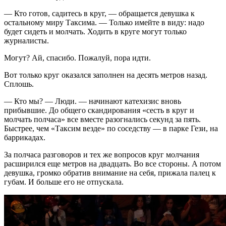
— Кто готов, садитесь в круг, — обращается­ девушка к
остальному­ миру Таксима. — Только имейте в виду: надо
будет сидеть и молчать. Ходить в круге могут только
журналисты­.
Могут? Ай, спасибо. Пожалуй, пора идти.
Вот только круг оказался заполнен на десять метров назад.
Сплошь.
— Кто мы? — Люди. — начинают катехизис вновь
прибывшие. До общего скандирова­ния «сесть в круг и
молчать полчаса» все вместе разогналис­ь секунд за пять.
Быстрее, чем «Таксим везде» по соседст­ву — в парке Гези, на
баррикадах­.
За полчаса разговоров­ и тех же вопросов круг молчания
расширился­ еще метров на двадцать. Во все стороны. А потом
девушка, громко обратив внимание на себя, прижала палец к
губам. И больше его не отпускала.