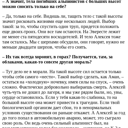
– А значит, тела погибших альпинистов с больших высот
можно сносить только на себе?
– Да, только на себе. Видишь ли, тащить тело с такой высоты
значит рисковать жизнями еще нескольких людей. Выбор
такой: за то, чтобы спустить один труп, придется положить
еще двоих-троих. Они все там остаются. На Эвересте лежит
не менее ста пятидесяти восходителей. И тело Алексея тоже
там осталось. Мы с шерпами обсудили, они говорят, нужно не
меньше двадцати шерпов, чтобы его снять.
– Их так всегда хоронят, в горах? Получается, там, за
облаками, какая-то совсем другая мораль?
– Тут дело не в морали. На такой высоте сил остается только
чтобы себя самого «нести». Такой выбор сделать, как Аман, –
остаться на «холодную» ночевку, имея силы на спуск, – очень
сложно. Фактически добровольно выбираешь смерть. Алексей
чуть-чуть не дошел до лагеря, и мы уже рядом были, но, увы,
сердце остановилось. Если у тебя какая-то слабинка, то на
большой высоте она может привести к трагедии. Если твой
биологический организм дает сбои, то в ненормальных
условиях существования он раньше откажет. А Алексей за год
до того попал в автомобильную аварию, может, это сыграло
свою роль. Он ведь очень сильный альпинист был, на