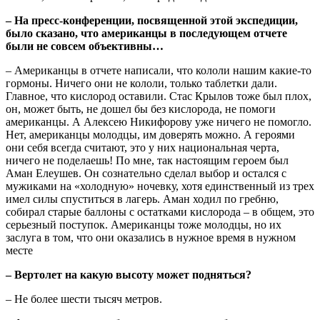
– На пресс-конференции, посвященной этой экспедиции,
было сказано, что американцы в последующем отчете
были не совсем объективны…
– Американцы в отчете написали, что кололи нашим какие-то
гормоны. Ничего они не кололи, только таблетки дали.
Главное, что кислород оставили. Стас Крылов тоже был плох,
он, может быть, не дошел бы без кислорода, не помоги
американцы. А Алексею Никифорову уже ничего не помогло.
Нет, американцы молодцы, им доверять можно. А героями
они себя всегда считают, это у них национальная черта,
ничего не поделаешь! По мне, так настоящим героем был
Аман Елеушев. Он сознательно сделал выбор и остался с
мужиками на «холодную» ночевку, хотя единственный из трех
имел силы спуститься в лагерь. Аман ходил по гребню,
собирал старые баллоны с остатками кислорода – в общем, это
серьезный поступок. Американцы тоже молодцы, но их
заслуга в том, что они оказались в нужное время в нужном
месте
– Вертолет на какую высоту может подняться?
– Не более шести тысяч метров.