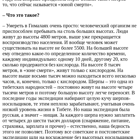
то, что сейчас называется «зоной смерти».
– Что это такое?
– Умереть в Гималаях очень просто: человеческий организм не
приспособлен пребывать на столь больших высотах. Люди
живут до высоты 4800 метров, выше уже прекращается
воспроизводство населения. И вообще человек может
существовать на высоте не более 5500. На большей высоте
ему отведено какое-то определенное количество времени,
каждому индивидуально: одному 10 дней, другому 20, кто
сколько продержится без кислорода. На высоте 8 тысяч
метров, в «зоне смерти», живут только с кислородом. На
высоте выше восьми тысяч можно находиться всего несколько
часов, и, конечно, только с кислородом. Шерпы – это одна из
тибетских народностей – постоянно живут на высоте четыре
тысячи метров и поэтому большую высоту легче переносят. В
последние годы экспедиции набирают целую кучу шерпов-
носильщиков, те этим неплохо зарабатывают, учитывая очень
низкий уровень жизни в Тибете. Но наша экспедиция была
русская, а значит – нищая. За каждого шерпа нужно заплатить
от четырех до шести тысяч долларов (снаряжение, питание,
страховка, зарплата и прочее) – естественно, наша бедность
этого не позволяет. Поэтому все советские и постсоветские
экспедиции шли на восхождение без высотных носильщиков