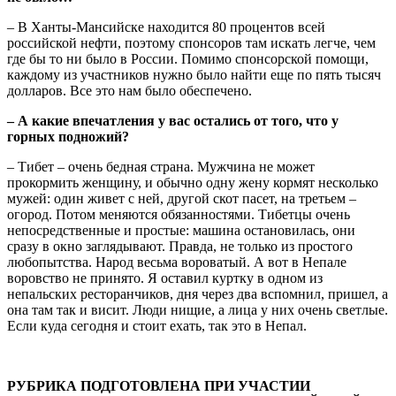
– В Ханты-Мансийске находится 80 процентов всей
российской нефти, поэтому спонсоров там искать легче, чем
где бы то ни было в России. Помимо спонсорской помощи,
каждому из участников нужно было найти еще по пять тысяч
долларов. Все это нам было обеспечено.
– А какие впечатления у вас остались от того, что у
горных подножий?
– Тибет – очень бедная страна. Мужчина не может
прокормить женщину, и обычно одну жену кормят несколько
мужей: один живет с ней, другой скот пасет, на третьем –
огород. Потом меняются обязанностями. Тибетцы очень
непосредственные и простые: машина остановилась, они
сразу в окно заглядывают. Правда, не только из простого
любопытства. Народ весьма вороватый. А вот в Непале
воровство не принято. Я оставил куртку в одном из
непальских ресторанчиков, дня через два вспомнил, пришел, а
она там так и висит. Люди нищие, а лица у них очень светлые.
Если куда сегодня и стоит ехать, так это в Непал.
РУБРИКА ПОДГОТОВЛЕНА ПРИ УЧАСТИИ