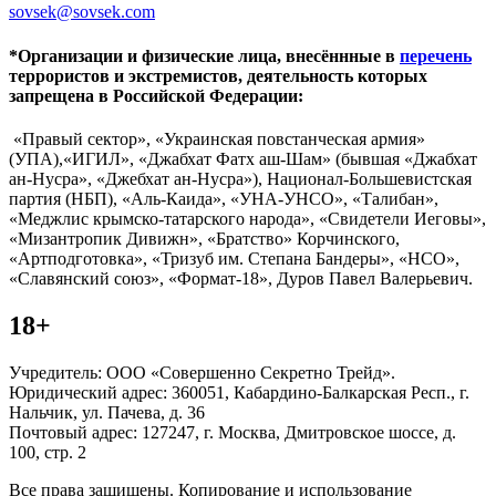
sovsek@sovsek.com
*Организации и физические лица, внесённные в
перечень
террористов и экстремистов, деятельность которых
запрещена в Российской Федерации:
«Правый сектор», «Украинская повстанческая армия»
(УПА),«ИГИЛ», «Джабхат Фатх аш-Шам» (бывшая «Джабхат
ан-Нусра», «Джебхат ан-Нусра»), Национал-Большевистская
партия (НБП), «Аль-Каида», «УНА-УНСО», «Талибан»,
«Меджлис крымско-татарского народа», «Свидетели Иеговы»,
«Мизантропик Дивижн», «Братство» Корчинского,
«Артподготовка», «Тризуб им. Степана Бандеры», «НСО»,
«Славянский союз», «Формат-18», Дуров Павел Валерьевич.
18+
Учредитель: ООО «Совершенно Секретно Трейд».
Юридический адрес: 360051, Кабардино-Балкарская Респ., г.
Нальчик, ул. Пачева, д. 36
Почтовый адрес: 127247, г. Москва, Дмитровское шоссе, д.
100, стр. 2
Все права защищены. Копирование и использование