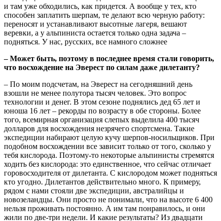
и там уже обходились, как придется. А вообще у тех, кто
способен заплатить шерпам, те делают всю черную работу:
переносят и устанавливают высотные лагеря, вешают
веревки, а у альпиниста остается только одна задача –
подняться. У нас, русских, все намного сложнее
– Может быть, поэтому в последнее время стали говорить,
что восхождение на Эверест по силам даже дилетанту?
– По моим подсчетам, на Эверест на сегодняшний день
взошли не менее полутора тысяч человек. Это вопрос
технологии и денег. В этом сезоне поднялись дед 65 лет и
юноша 16 лет – рекорды по возрасту в обе стороны. Более
того, всемирная организация слепых выделила 400 тысяч
долларов для восхождения незрячего спортсмена. Такие
экспедиции набирают целую кучу шерпов-носильщиков. При
подобном восхождении все зависит только от того, сколько у
тебя кислорода. Поэтому-то некоторые альпинисты стремятся
ходить без кислорода: это единственное, что сейчас отличает
горовосходителя от дилетанта. С кислородом может подняться
кто угодно. Дилетантов действительно много. К примеру,
рядом с нами стояли две экспедиции, австралийцы и
новозеландцы. Они просто не понимали, что на высоте 6 400
нельзя проживать постоянно. А им там понравилось, и они
жили по две-три недели. И какие результаты? Из двадцати