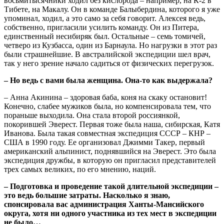
восьмитысячники ходил без кислорода – например, на К-2 в
Тибете, на Макалу. Он в команде Балыбердина, которого я уже
упоминал, ходил, а это само за себя говорит. Алексея ведь,
собственно, пригласили усилить команду. Он из Питера,
единственный несибиряк был. Остальные – семь томичей,
четверо из Кузбасса, один из Барнаула. Но нагрузки в этот раз
были страшнейшие. В австралийской экспедиции шел врач,
так у него зрение начало садиться от физических перегрузок.
– Но ведь с вами была женщина. Она-то как выдержала?
– Анна Акинина – здоровая баба, коня на скаку остановит!
Конечно, слабее мужиков была, но компенсировала тем, что
пораньше выходила. Она стала второй россиянкой,
покорившей Эверест. Первая тоже была наша, сибирская, Катя
Иванова. Была такая совместная экспедиция СССР – КНР –
США в 1990 году. Ее организовал Джимми Такер, первый
американский альпинист, поднявшийся на Эверест. Это была
экспедиция дружбы, в которую он пригласил представителей
трех самых великих, по его мнению, наций.
– Подготовка и проведение такой длительной экспедиции –
это ведь большие затраты. Насколько я знаю,
спонсировала вас администрация Ханты-Мансийского
округа, хотя ни одного участника из тех мест в экспедиции
не было…