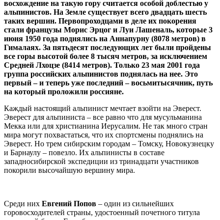
восхождение на такую гору считается особой доблестью у
альпинистов. На Земле существует всего двадцать шесть
таких вершин. Первопроходцами в деле их покорения
стали французы Морис Эрцог и Луи Лашеналь, которые 3
июня 1950 года поднялись на Аннапурну (8078 метров) в
Гималаях. За пятьдесят последующих лет были пройдены
все горы высотой более 8 тысяч метров, за исключением
Средней Лхоцзе (8414 метров). Только 23 мая 2001 года
группа российских альпинистов поднялась на нее. Это
первый – и теперь уже последний – восьмитысячник, путь
на который проложили россияне.
Каждый настоящий альпинист мечтает взойти на Эверест.
Эверест для альпиниста – все равно что для мусульманина
Мекка или для христианина Иерусалим. Не так много стран
мира могут похвастаться, что их спортсмены поднялись на
Эверест. Но трем сибирским городам – Томску, Новокузнецку
и Барнаулу – повезло. Их альпинисты в составе
западносибирской экспедиции из тринадцати участников
покорили высочайшую вершину мира.
Среди них
Евгений Попов
– один из сильнейших
горовосходителей страны, удостоенный почетного титула