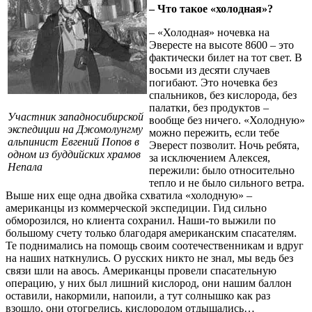
– Что такое «холодная»?
– «Холодная» ночевка на
Эвересте на высоте 8600 – это
фактически билет на тот свет. В
восьми из десяти случаев
погибают. Это ночевка без
спальников, без кислорода, без
палатки, без продуктов –
Участник западносибирской
вообще без ничего. «Холодную»
экспедиции на Джомолунгму
можно пережить, если тебе
альпинист Евгений Попов в
Эверест позволит. Ночь ребята,
одном из буддийских храмов
за исключением Алексея,
Непала
пережили: было относительно
тепло и не было сильного ветра.
Выше них еще одна двойка схватила «холодную» –
американцы из коммерческой экспедиции. Гид сильно
обморозился, но клиента сохранил. Наши-то выжили по
большому счету только благодаря американским спасателям.
Те поднимались на помощь своим соотечественникам и вдруг
на наших наткнулись. О русских никто не знал, мы ведь без
связи шли на авось. Американцы провели спасательную
операцию, у них был лишний кислород, они нашим баллон
оставили, накормили, напоили, а тут солнышко как раз
взошло, они отогрелись, кислородом отдышались…