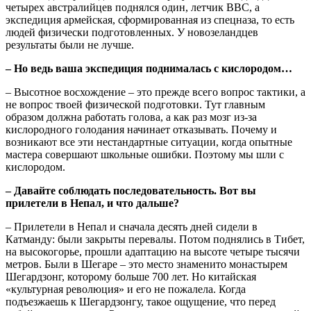
четырех австралийцев поднялся один, летчик ВВС, а
экспедиция армейская, сформированная из спецназа, то есть
людей физически подготовленных. У новозеландцев
результаты были не лучше.
– Но ведь ваша экспедиция поднималась с кислородом…
– Высотное восхождение – это прежде всего вопрос тактики, а
не вопрос твоей физической подготовки. Тут главным
образом должна работать голова, а как раз мозг из-за
кислородного голодания начинает отказывать. Почему и
возникают все эти нестандартные ситуации, когда опытные
мастера совершают школьные ошибки. Поэтому мы шли с
кислородом.
– Давайте соблюдать последовательность. Вот вы
прилетели в Непал, и что дальше?
– Прилетели в Непал и сначала десять дней сидели в
Катманду: были закрыты перевалы. Потом поднялись в Тибет,
на высокогорье, прошли адаптацию на высоте четыре тысячи
метров. Были в Шегаре – это место знаменито монастырем
Шегардзонг, которому больше 700 лет. Но китайская
«культурная революция» и его не пожалела. Когда
подъезжаешь к Шегардзонгу, такое ощущение, что перед