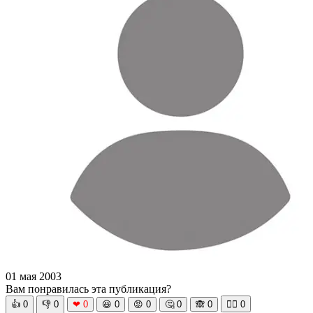
01 мая 2003
Вам понравилась эта публикация?
👍
0
👎
0
❤
0
😆
0
😡
0
🤔
0
🙈
0
🧘‍♀️
0