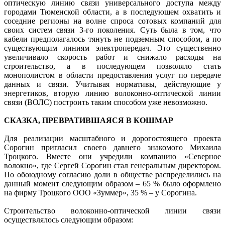
оптическую линию связи универсального доступа между
городами Тюменской области, а в последующем охватить и
соседние регионы на волне спроса сотовых компаний для
своих систем связи 3-го поколения. Суть была в том, что
кабели предполагалось тянуть не подземным способом, а по
существующим линиям электропередач. Это существенно
увеличивало скорость работ и снижало расходы на
строительство, а в последующем позволяло стать
монополистом в области предоставления услуг по передаче
данных и связи. Учитывая нормативы, действующие у
энергетиков, вторую линию волоконно-оптической линии
связи (ВОЛС) построить таким способом уже невозможно.
СКАЗКА, ПРЕВРАТИВШАЯСЯ В КОШМАР
Для реализации масштабного и дорогостоящего проекта
Сорогин пригласил своего давнего знакомого Михаила
Троцкого. Вместе они учредили компанию «Северное
волокно», где Сергей Сорогин стал генеральным директором.
По обоюдному согласию доли в обществе распределились на
данный момент следующим образом – 65 % было оформлено
на фирму Троцкого ООО «Зуммер», 35 % – у Сорогина.
Строительство волоконно-оптической линии связи
осуществлялось следующим образом: