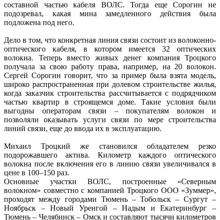
составной частью кабеля ВОЛС. Тогда еще Сорогин не
подозревал, какая мина замедленного действия была
подложена под него.
Дело в том, что конкретная линия связи состоит из волоконно-
оптического кабеля, в котором имеется 32 оптических
волокна. Теперь вместо живых денег компания Троцкого
получала за свою работу права, например, на 20 волокон.
Сергей Сорогин говорит, что за пример была взята модель,
широко распространенная при долевом строительстве жилья,
когда заказчик строительства рассчитывается с подрядчиком
частью квартир в строящемся доме. Такие условия были
выгодны операторам связи – покупателям волокон и
позволяли оказывать услуги связи по мере строительства
линий связи, еще до ввода их в эксплуатацию.
Михаил Троцкий же становился обладателем резко
подорожавшего актива. Километр каждого оптического
волокна после включения его в линию связи увеличивался в
цене в 100–150 раз.
Основные участки ВОЛС, построенные «Северным
волокном» совместно с компанией Троцкого ООО «Зуммер»,
проходят между городами Тюмень – Тобольск – Сургут –
Ноябрьск – Новый Уренгой – Надым и Екатеринбург –
Тюмень – Челябинск – Омск и составляют тысячи километров