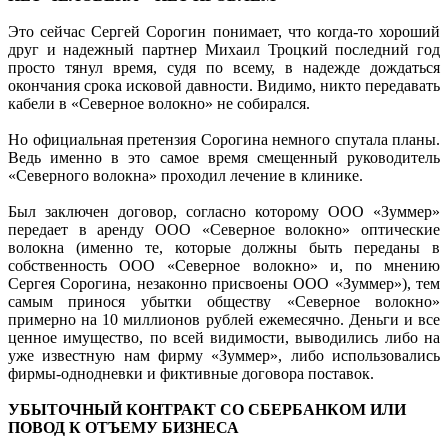
Это сейчас Сергей Сорогин понимает, что когда-то хороший
друг и надежный партнер Михаил Троцкий последний год
просто тянул время, судя по всему, в надежде дождаться
окончания срока исковой давности. Видимо, никто передавать
кабели в «Северное волокно» не собирался.
Но официальная претензия Сорогина немного спутала планы.
Ведь именно в это самое время смещенный руководитель
«Северного волокна» проходил лечение в клинике.
Был заключен договор, согласно которому ООО «Зуммер»
передает в аренду ООО «Северное волокно» оптические
волокна (именно те, которые должны быть переданы в
собственность ООО «Северное волокно» и, по мнению
Сергея Сорогина, незаконно присвоены ООО «Зуммер»), тем
самым принося убытки обществу «Северное волокно»
примерно на 10 миллионов рублей ежемесячно. Деньги и все
ценное имущество, по всей видимости, выводились либо на
уже известную нам фирму «Зуммер», либо использовались
фирмы-однодневки и фиктивные договора поставок.
УБЫТОЧНЫЙ КОНТРАКТ СО СБЕРБАНКОМ ИЛИ
ПОВОД К ОТЪЕМУ БИЗНЕСА