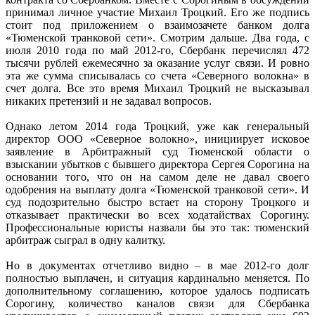
принимал личное участие Михаил Троцкий. Его же подпись
стоит под приложением о взаимозачете банком долга
«Тюменской транковой сети». Смотрим дальше. Два года, с
июля 2010 года по май 2012-го, Сбербанк перечислял 472
тысячи рублей ежемесячно за оказание услуг связи. И ровно
эта же сумма списывалась со счета «Северного волокна» в
счет долга. Все это время Михаил Троцкий не высказывал
никаких претензий и не задавал вопросов.
Однако летом 2014 года Троцкий, уже как генеральный
директор ООО «Северное волокно», инициирует исковое
заявление в Арбитражный суд Тюменской области о
взыскании убытков с бывшего директора Сергея Сорогина на
основании того, что он на самом деле не давал своего
одобрения на выплату долга «Тюменской транковой сети». И
суд подозрительно быстро встает на сторону Троцкого и
отказывает практически во всех ходатайствах Сорогину.
Профессиональные юристы назвали бы это так: тюменский
арбитраж сыграл в одну калитку.
Но в документах отчетливо видно – в мае 2012-го долг
полностью выплачен, и ситуация кардинально меняется. По
дополнительному соглашению, которое удалось подписать
Сорогину, количество каналов связи для Сбербанка