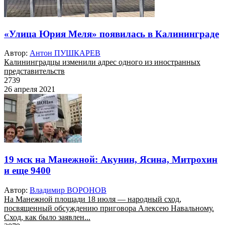
«Улица Юрия Меля» появилась в Калининграде
Автор:
Антон ПУШКАРЕВ
Калининградцы изменили адрес одного из иностранных
представительств
2739
26 апреля 2021
19 мск на Манежной: Акунин, Ясина, Митрохин
и еще 9400
Автор:
Владимир ВОРОНОВ
На Манежной площади 18 июля — народный сход,
посвященный обсуждению приговора Алексею Навальному.
Сход, как было заявлен...