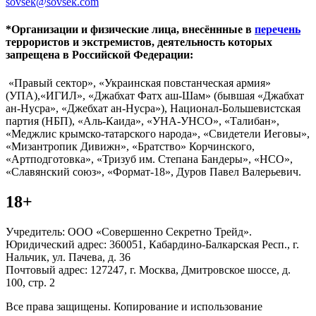
sovsek@sovsek.com
*Организации и физические лица, внесённные в
перечень
террористов и экстремистов, деятельность которых
запрещена в Российской Федерации:
«Правый сектор», «Украинская повстанческая армия»
(УПА),«ИГИЛ», «Джабхат Фатх аш-Шам» (бывшая «Джабхат
ан-Нусра», «Джебхат ан-Нусра»), Национал-Большевистская
партия (НБП), «Аль-Каида», «УНА-УНСО», «Талибан»,
«Меджлис крымско-татарского народа», «Свидетели Иеговы»,
«Мизантропик Дивижн», «Братство» Корчинского,
«Артподготовка», «Тризуб им. Степана Бандеры», «НСО»,
«Славянский союз», «Формат-18», Дуров Павел Валерьевич.
18+
Учредитель: ООО «Совершенно Секретно Трейд».
Юридический адрес: 360051, Кабардино-Балкарская Респ., г.
Нальчик, ул. Пачева, д. 36
Почтовый адрес: 127247, г. Москва, Дмитровское шоссе, д.
100, стр. 2
Все права защищены. Копирование и использование