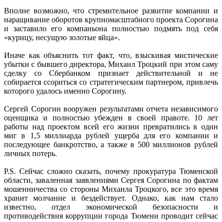
Вполне возможно, что стремительное развитие компании и
наращивание оборотов крупномасштабного проекта Сорогина
и заставило его компаньона полностью подмять под себя
«курицу, несущую золотые яйца».
Иначе как объяснить тот факт, что, взыскивая мистические
убытки с бывшего директора, Михаил Троцкий при этом саму
сделку со Сбербанком признает действительной и не
собирается ссориться со стратегическим партнером, привлечь
которого удалось именно Сорогину.
Сергей Сорогин вооружен результатами отчета независимого
оценщика и полностью убежден в своей правоте. 10 лет
работы над проектом всей его жизни превратились в один
миг в 1,5 миллиарда рублей ущерба для его компании и
последующее банкротство, а также в 500 миллионов рублей
личных потерь.
P.S. Сейчас сложно сказать, почему прокуратура Тюменской
области, заваленная заявлениями Сергея Сорогина по фактам
мошенничества со стороны Михаила Троцкого, все это время
хранит молчание и бездействует. Однако, как нам стало
известно, отдел экономической безопасности и
противодействия коррупции города Тюмени проводит сейчас