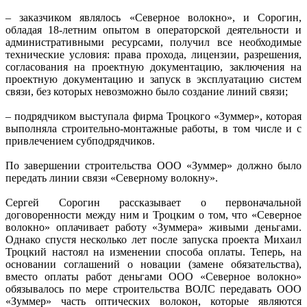
– заказчиком являлось «Северное волокно», и Сорогин,
обладая 18-летним опытом в операторской деятельности и
административными ресурсами, получил все необходимые
технические условия: права прохода, лицензии, разрешения,
согласования на проектную документацию, заключения на
проектную документацию и запуск в эксплуатацию систем
связи, без которых невозможно было создание линий связи;
– подрядчиком выступала фирма Троцкого «Зуммер», которая
выполняла строительно-монтажные работы, в том числе и с
привлечением субподрядчиков.
По завершении строительства ООО «Зуммер» должно было
передать линии связи «Северному волокну».
Сергей Сорогин рассказывает о первоначальной
договоренности между ним и Троцким о том, что «Северное
волокно» оплачивает работу «Зуммера» живыми деньгами.
Однако спустя несколько лет после запуска проекта Михаил
Троцкий настоял на изменении способа оплаты. Теперь, на
основании соглашений о новации (замене обязательства),
вместо оплаты работ деньгами ООО «Северное волокно»
обязывалось по мере строительства ВОЛС передавать ООО
«Зуммер» часть оптических волокон, которые являются