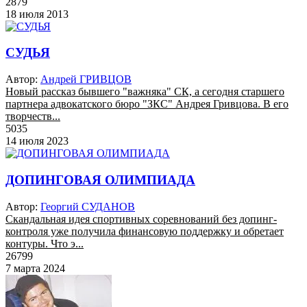
2879
18 июля 2013
СУДЬЯ
Автор:
Андрей ГРИВЦОВ
Новый рассказ бывшего "важняка" СК, а сегодня старшего
партнера адвокатского бюро "ЗКС" Андрея Гривцова. В его
творчеств...
5035
14 июля 2023
ДОПИНГОВАЯ ОЛИМПИАДА
Автор:
Георгий СУДАНОВ
Скандальная идея спортивных соревнований без допинг-
контроля уже получила финансовую поддержку и обретает
контуры. Что э...
26799
7 марта 2024