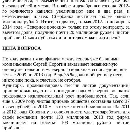
увеличивается, а ежемесячный платеж составляет уже 692
тысячи рублей в месяц. В ноябре и декабре все того же 2012-
го количество каналов увеличивают еще в два раза, и
ежемесячный платеж Сбербанка достигает более одного
миллиона рублей. Итого, за два года с мая 2012-го по апрель
2014 года «Северное волокно» только по этому контракту, за
вычетом долга, получило почти 20 миллионов рублей чистой
прибыли. О каких убытках или потерях может идти речь?
ЦЕНА ВОПРОСА
По ходу развития конфликта между теперь уже бывшими
компаньонами Сергей Сорогин заказывает независимую
оценку деятельности «Северного волокна» за последние пять
лет – с 2009 по 2013 год. Ведь 35 % доли в обществе у него
никто еще пока, к счастью, не отобрал.
Аудиторы, проанализировав тысячи листов документации,
пришли к выводу, что за последние годы «Северное волокно»
показывало исключительный рост прибыльности. Так, если
еще в 2009 году чистая прибыль общества составила всего 37
тысяч рублей, то 2010-м – это уже почти 6 миллионов. За 2011
и 2012 годы Сорогину в совокупности удается заработать для
своей компании почти 130 миллионов. 2013 год фирма
заканчивает на отметке 103 миллиона рублей чистой
прибыли.