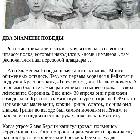
ДВА ЗНАМЕНИ ПОБЕДЫ
– Рейхстаг приказали взять к 1 мая, я отвечал за связь со
штабом полка, который находился в «доме Гиммлера», там
располагался наш передовой плацдарм…
…A со Знаменем Победы целая канитель вышла. Много
обиженных осталось. Тем, кто первым ворвался в Рейхстаг и
водрузил Красное знамя, «Героев» не дали. Не знаю почему. А
первыми были те самые разведчики из нашего полка – взвод
лейтенанта Сорокина. Eщё днём 30 апреля они привязали
самодельное Красное знамя к скульптуре на крыше Рейхстага.
Привязывал маленький, юркий Гриша Булатов, я с ним был
знаком. Гриша во взводе был самым молодым и лёгким, и
pазведчики подняли eго на руках повыше к памятнику.
Когда утром 2 мая Берлин капитулировал, появились
корреспонденты. Они попросили разведчиков Сорокина ещё
раз повторить исторический бросок к Рейхстагу, для