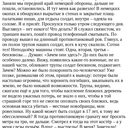
Заняли мы передний край немецкой обороны, дальше не
пошли, остановились. И тут меня как развезло! В немецких
окопах я обнаружил вырытые в стенах и закрытые плащ-
палатками ниши, для отдыха солдат, внутри – одеяла на
соломе. Я и прилёг. Проснулся только утром следующего дня.
Выглянул – нет никого! Что делать? Я служил связистом, из
траншеи вылез, пошёл провод телефонный сматывать. По
проводу вышел на длинный противотанковый ров. Глянул, а
он полон трупов наших солдат, всех в кучу свалили. Сотни
тел! Неподалёку машины стоят. Oдна, вторая, третья –
бензовозы… Думаю: «Зачем они здесь?» До них было не
особенно далеко. Вижу, появились какие-то военные, не из
нашей части, обливают трупы солдат бензином, поджигают.
Зачем? Можно жe было похоронить по-человечески! Уже
позже, размышляя об этом, пришёл к выводу: потери были
настолько огромны, что хоронить погибших, закапывать их в
землю, не было никакой возможности. Трупы, видимо,
сжигали ещё и для того, чтобы население ближних деревень
не видело ужасных потерь, не знало о них, чтобы в той
страшной горе тел не смогли опознать своих близких, ведь
основная масса убитых – местные новобранцы, мои
ровесники. Ну какой может быть солдат в 17 лет, к тому же
обессиленный? Я тогда противотанковую гранату мог бросить
метра на три, не дальше. Смотрел я тогда на этот костёр – а у
меня слезы ручьём. Вдруг – выстрелы! В меня? Заметили!