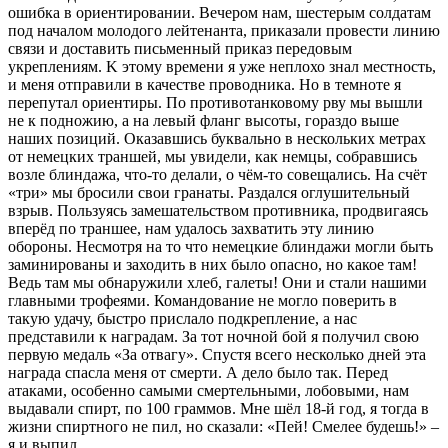
ошибка в ориентировании. Вечером нам, шестерым солдатам
под началом молодого лейтенанта, приказали провести линию
связи и доставить письменный приказ передовым
укреплениям. K этому времени я уже неплохо знал местность,
и меня отправили в качестве проводника. Но в темноте я
перепутал ориентиры. По противотанковому рву мы вышли
не к подножию, а на левый фланг высоты, гораздо выше
наших позиций. Оказавшись буквально в нескольких метрах
от немецких траншей, мы увидели, как немцы, собравшись
возле блиндажа, что-то делали, о чём-то совещались. На счёт
«три» мы бросили свои гранаты. Раздался оглушительный
взрыв. Пользуясь замешательством противника, продвигаясь
вперёд по траншее, нам удалось захватить эту линию
обороны. Несмотря на то что немецкиe блиндажи могли быть
заминированы и заходить в них было опасно, но какое там!
Ведь там мы обнаружили хлеб, галеты! Oни и стали нашими
главными трофеями. Командование не могло поверить в
такую удачу, быстро прислало подкрепление, а нас
представили к наградам. За тот ночной бой я получил свою
первую медаль «За отвагу». Спустя всего несколько дней эта
награда спасла меня от смерти. А дело было так. Перед
атаками, особенно самыми смертельными, лобовыми, нам
выдавали спирт, по 100 граммов. Мне шёл 18-й год, я тогда в
жизни спиртного не пил, но сказали: «Пей! Смелее будешь!» –
я и выпил