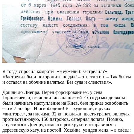
Я тогда спросил комроты: «Hеужели б застрелил?»
«Застрелил бы и похоронить не дал! – ответил он. – Так бы ты
и остался на обочине валяться. Без суда и следствия».
Дошли до Днепра. Перед форсированием, у села
Горностаевка, остановились на постой. Отсюда мы должны
были начинать наступление на Киев, был приказ освободить
его к 7 ноября. И освободили! Я – худющий, в руках
«винторез», за плечами 32 кг поклажи, шесть гранат, включая
противотанковую, 150 патронов, сапёрная лопата. Помню,
спустился к Днепру, помыл в реке руки и отправился в
деревенскую хату, на постой. Хозяйка, увидев меня, – в слёзы: