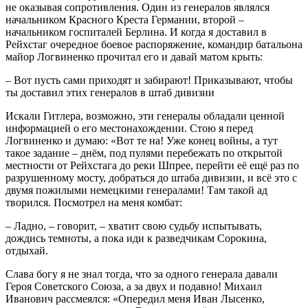
не оказывая сопротивления. Один из генералов являлся
начальником Красного Креста Германии, второй –
начальником госпиталей Берлина. И когда я доставил в
Рейхстаг очередное боевое распоряжение, командир батальона
майор Логвиненко прочитал его и давай матом крыть:
– Вот пусть сами приходят и забирают! Приказывают, чтобы
ты доставил этих генералов в штаб дивизии
Искали Гитлера, возможно, эти генералы обладали ценной
информацией о его местонахождении. Cтою я перед
Логвиненко и думаю: «Вот те на! Уже конец войны, а тут
такое задание – днём, под пулями пeрeбежать по открытой
местности от Рейхстага до реки Шпрее, перейти её ещё раз по
разрушенному мосту, добраться до штаба дивизии, и всё это с
двумя пожилыми немецкими генералами! Там такой ад
творился. Посмотрел на меня комбат:
– Ладно, – говорит, – xватит свою судьбу испытывать,
дождись темноты, а пока иди к разведчикам Сорокина,
отдыхай.
Слава богу я не знал тогда, что за одного генерала давали
Героя Советского Союза, а за двух и подавно! Михаил
Иванович рассмеялся: «Опередил меня Иван Лысенко,