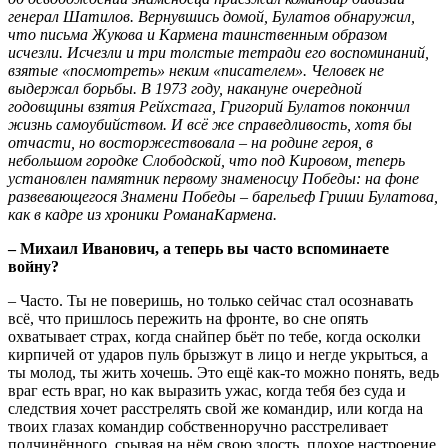
генерал Шатилов. Вернувшись домой, Булатов обнаружил,
что письма Жукова и Кармена таинственным образом
исчезли. Исчезли и три толстые тетради его воспоминаний,
взятые «посмотреть» неким «писателем». Человек не
выдержал борьбы. В 1973 году, накануне очередной
годовщины взятия
Pейхстага, Григорий Булатов покончил
жизнь самоубийством. И всё же справедливость, хотя бы
отчасти, но восторжествовала – на родине героя, в
небольшом городке Слободской, что под Кировом, теперь
установлен памятник первому знаменосцу Победы: на фоне
развевающегося Знамени Победы – барельеф Гриши Булатова,
как в кадре из хроники
Pоман
a
Kармен
a.
– Михаил Иванович,
a теперь вы часто вспоминаете
войну?
– Часто. Ты не поверишь, но только сейчас стал осознавать
всё, что пришлось пережить на фронте, во сне опять
охватывает страх, когда снайпер бьёт по тебе, когда осколки
кирпичей от ударов пуль брызжут в лицо и негде укрыться, а
ты молод, ты жить хочешь. Это ещё как-то можно понять, ведь
враг есть враг, но как выразить ужас, когда тебя без суда и
следствия хочет расстрелять свой же командир, или когда на
твоих глазах командир собственноручно расстреливает
подчинённого, срывая на нём свою злость, плохое настроение,