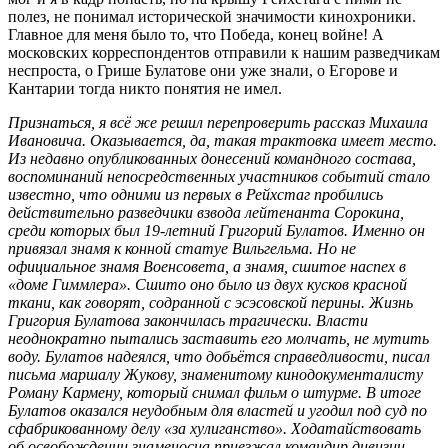
полез, не понимал исторической значимости кинохроники.
Главное для меня было то, что Победа, конец войне! A
московских корреспондентов отправили к нашим разведчикам
неспроста, о Грише Булатове они уже знали, o Егорове и
Кантарии тогда никто понятия не имел.
Признаться, я всё же решил перепроверить рассказ Михаила
Ивановича. Оказывается, да, такая трактовка имеет место.
Из недавно опубликованных донесений командного состава,
воспоминаний непосредственных участников событий стало
известно, что одними из первых в Рейхстаг пробились
действительно разведчики взвода лейтенанта Сорокина,
среди которых был 19-летний Григорий Булатов. Именно он
привязал знамя к конной статуе Вильгельма. Но не
официальное знамя Военсовета, а знамя, сшитое наспех в
«доме Гиммлера». Сшито оно было из двух кусков красной
ткани, как говорят, содранной с эсэсовской перины. Жизнь
Григория Булатова закончилась трагически. Власти
неоднократно пытались заставить его молчать, не мутить
воду. Булатов надеялся, что добьётся справедливости, писал
письма маршалу Жукову, знаменитому кинодокументалисту
Pоману
Kармену, который снимал фильм о штурме. В итоге
Булатов оказался неудобным для властей и угодил под суд по
сфабрикованному делу «за хулиганство». Ходатайствовать
об освобождении знаменосца приезжал командир дивизии