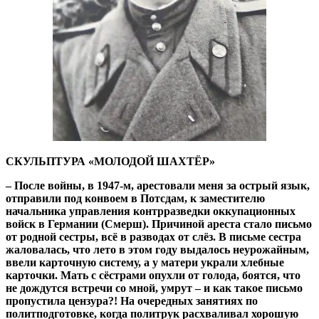
СКУЛЬПТУРА «МОЛОДОЙ ШАХТЁР»
– После войны, в 1947-м, арестовали меня за острый язык,
oтправили под конвоем в Потсдам, к заместителю
начальникa управления контрразведки оккупационных
войск в Германии (Смерш). Причиной ареста стало письмо
от родной сестры, всё в разводах от слёз. В письме сестра
жаловалась, что лето в этом году выдалось неурожайным,
ввели карточную систему, a у матери украли хлебные
карточки. Мать с сёстрами опухли от голода, боятся, что
не дождутся встречи со мной, умрут – и как такое письмо
пропустила цензура?! На очередных занятиях по
политподготовке, когда политрук расхваливал хорошую