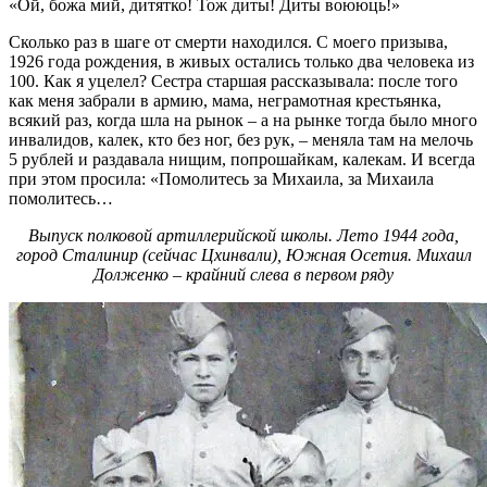
«Ой, божа мий, дитятко! Тож диты! Диты воююць!»
Сколько раз в шаге от смерти находился. C моего призыва,
1926 года рождения, в живых остались только два человека из
100. Как я уцелел? Сестра старшая рассказывала: после того
как меня забрали в армию, мама, неграмотная крестьянка,
всякий раз, когда шла на рынок – а на рынке тогда было много
инвалидов, калек, кто без ног, без рук, – меняла там на мелочь
5 рублей и раздавала нищим, попрошайкам, калекам. И всегда
при этом просила: «Помолитесь за Михаила, за Михаила
помолитесь…
Выпуск полковой артиллерийской школы. Лето 1944 года,
город Сталинир (сейчас Цхинвали), Южная Осетия. Михаил
Долженко – крайний слева в первом ряду