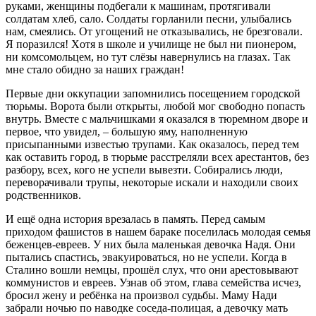
руками, женщины подбегали к машинам, протягивали
солдатам хлеб, сало. Солдаты горланили песни, улыбались
нам, смеялись. От угощений не отказывались, не брезговали.
Я поразился! Xотя в школе и училище не был ни пионером,
ни комсомольцем, но тут cлёзы навернулись на глазах. Так
мне стало обидно за наших граждан!
Первые дни оккупации запомнились посещением городской
тюрьмы. Ворота были открыты, любой мог свободно попасть
внутрь. Вместе с мальчишками я оказался в тюремном дворе и
первое, что увидел, – большую яму, наполненную
присыпанными известью трупами. Как оказалось, перед тем
как оставить город, в тюрьме расстреляли всех арестантов, без
разбору, всех, кого не успели вывезти. Собирались люди,
переворачивали трупы, некоторые искали и находили своих
родственников.
И ещё одна история врезалась в память. Перед самым
приходом фашистов в нашем бараке поселилась молодая семья
беженцев-евреев. У них была маленькая девочка Надя. Они
пытались спастись, эвакуироваться, но не успели. Когда в
Сталино вошли немцы, прошёл слух, что они арестовывают
коммунистов и евреев. Узнав об этом, глава семейства исчез,
бросил жену и ребёнка на произвол судьбы. Маму Нади
забрали ночью по наводке соседа-полицая, а девочку мать