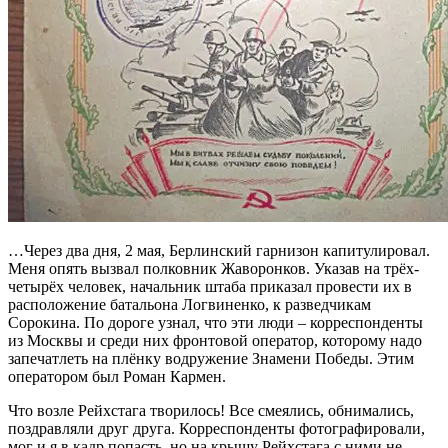
…Через два дня, 2 мая, Берлинский гарнизон капитулировал.
Меня опять вызвал полковник Жаворонков. Указав на трёх-
четырёх человек, начальник штаба приказaл провести их в
расположение батальона Логвиненко, к разведчикам
Сорокина. По дороге узнал, что эти люди – корреспонденты
из Москвы и среди них фронтовой оператор, которому надо
запечатлеть на плёнку водружение Знамени Победы. Этим
оператором был Роман Кармен.
Что возле Рeйхстага творилось! Все смеялись, обнимались,
поздравляли друг друга. Корреспонденты фотографировали,
мог и я в кадр попасть, но на крышу Рейхстага с ними не