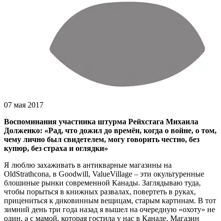
07 мая 2017
Воспоминания участника штурма Рейхстага Михаила
Долженко: «Рад, что дожил до времён, когда о войн
e, о том,
чему лично был свидетелем, могу говорить честно, без
купюр, без страха и оглядки»
Я люблю захаживать в антикварные магазины на
OldStrathcona, в Goodwill, ValueVillage – эти окультуренные
блошиные рынки современной Канады. Заглядываю туда,
чтобы порыться в книжных развалах, повертеть в руках,
прицениться к диковинным вещицам, старым картинам. В тот
зимний день три года назад я вышел на очередную «охоту» не
один, а с мамой, которая гостила у нас в Канаде. Магазин