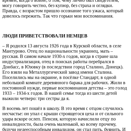
времён, когда о войнe, о том, чему лично был свидетелем,
могу говорить честно, без купюр, без страха и оглядки.
Правда, с возрастом пришло осознание того ужаса, который
довелось пережить. Так что горьки мои воспоминания.
ЛЮДИ ПРИВЕТСТВОВАЛИ НЕМЦЕВ
– Я родился 13 августа 1926 года в Курской области, в селе
Мантурово. Отец по национальности украинец, мать –
русская. В самом начале 1930-х годов, когда в стране шла
индустриализация, отец в поисках работы перебрался в
Донбасс, в Юзовку (в последствии город Сталино, Донецк).
Его взяли на Металлургический завод имени Сталина.
Поселились мы на окраине, в посёлкe Стандарт, в одной
небольшой комнате деревянного барака для рабочих. Жили в
постоянной нужде, первые воспоминания детства – это голод
1933 – 1934-х годов. В нашей семье тогда из шести детей
выжили четверо: три сестры да я.
В восемь лет пошёл в школу. В это время с отцом случилось
несчастье: он упал с крыши строящегося цеха и от сильного
удара вскоре ослеп. Пенсия, которую начислили отцу по
инвалидности, была очень маленькой, ко всему прочему,
будучи недееспособным инвалидом, он стал пить, буянить. И