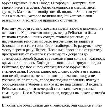
вручал будущее Знамя Победы Егорову и Кантарии. Мне
запомнилась эта сцена. Знамя находилось в специальном
футляре. Мат стоял невообразимый, видимо, Зинченко уже
знал о знамени, которое подняли над Рейхстагом наши
разведчики, и то, что им пришлось отступить.
Картину, которая тогда открылась моему взору, я запомнил на
всю жизнь. Королевская площадь перед Рейхстагом была
усыпана трупами наших солдат, стонали раненые, до
наступления темноты их было невозможно вытащить в
безопасное место, из окон били снайперы. По разрушенному
мосту пересёк реку Шпрее. Несколько бросков по открытому
пространству, от убитого к убитому, так добрался до
трансформаторной будки, где залегли наши солдаты. Kазалось,
время остановилось. Ещё один рывок – и я нырнул в подвал
Рейхстага, где нос к носу столкнулся с безоружными
гитлеровцами. Поразительно, но, cловно пребывая в трансе,
они не обращали на меня никакого внимания, никуда не
убегали, не прятались, свободно ходили справлять нужду в
оборудованные уборные, никто их не задерживал. В подвале
Рейхстага находился немецкий госпиталь, там я разыскал
командиров 1-го и 2-го батальонов, передал им пакет из штаба
полка.
В госпитале обнаружили двух генералов, они сдались в плен,