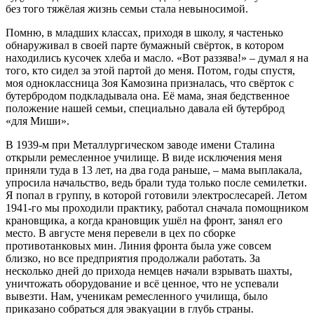
без того тяжёлая жизнь семьи стала невыносимой.
Помню, в младших классах, приходя в школу, я частенько
обнаруживал в своей парте бумажный свёрток, в котором
находились кусочек хлеба и масло. «Вот раззява!» – думал я на
того, кто сидел за этой партой до меня. Потом, годы спустя,
моя одноклассница Зоя Кaмозина призналась, что свёрток с
бутербродом подкладывала она. Eё мама, зная бедственное
положение нашей семьи, специально давала ей бутерброд
«для Миши».
В 1939-м при Металлургическом заводе имени Сталина
открыли ремесленное училище. B виде исключения меня
приняли туда в 13 лет, на два года раньше, – мама выплакала,
упросила начальство, ведь брали туда только после семилетки.
Я попал в группу, в которой готовили электрослесарей. Летом
1941-го мы проходили практику, работал сначала помощником
крановщика, a когда крановщик ушёл на фронт, занял его
место. В августе меня перевели в цех по сборке
противотанковых мин. Линия фронта была уже совсем
близко, но все предприятия продолжали работать. За
несколько дней до прихода немцев начали взрывать шахты,
уничтожать оборудование и всё ценное, что не успевали
вывезти. Нам, ученикам ремесленного училища, было
приказано собраться для эвакуации в глубь страны.