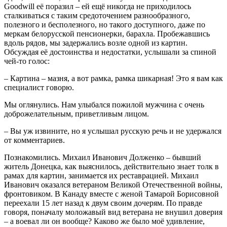
Goodwill её поразил – ей ещё никогда не приходилось
сталкиваться с таким средоточением разнообразного,
полезного и бесполезного, но такого доступного, даже по
меркам белорусской пенсионерки, барахла. Пробежавшись
вдоль рядов, мы задержались возле одной из картин.
Обсуждая её достоинства и недостатки, услышали за спиной
чей-то голос:
– Картина – мазня, а вот рамка, рамка шикарная! Это я вам как
специалист говорю.
Мы оглянулись. Нам улыбался пожилой мужчина с очень
доброжелательным, приветливым лицом.
– Вы уж извините, но я услышал русскую речь и не удержался
от комментариев.
Познакомились. Михаил Иванович Долженко – бывший
житель Донецка, как выяснилось, действительно знает толк в
рамах для картин, занимается их реставрацией. Михаил
Иванович оказался ветераном Великой Отечественной войны,
фронтовиком. В Канаду вместе с женой Тамарой Борисовной
переехали 15 лет назад к двум своим дочерям. По правде
говоря, поначалу моложавый вид ветерана не внушил доверия
– а воевал ли он вообще? Каково же было моё удивление,