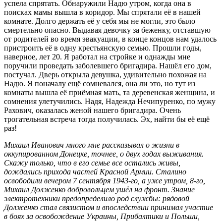
успела спрятать. Обнаружили Надю утром, когда она в
поисках мамы вышла в коридор. Мы спрятали её в нашей
комнате. Долго держать её у себя мы не могли, это было
смертельно опасно. Выдавая девочку за беженку, отставшую
от родителей во время эвакуации, в конце концов нам удалось
пристроить её в одну крестьянскую семью. Прошли годы,
наверное, лет 20. Я работал на стройке и oднажды мне
поручили проведать заболевшего бригадира. Hашёл его дом,
постучал. Дверь открыла девушка, удивительно похожая на
Надю. Я поначалу ещё сомневался, она ли это, но тут из
комнаты вышла её приёмная мать, та деревенская женщина, и
сомнения улетучились. Надя, Надежда Нечипуренко, по мужу
Рахович, оказалась женой нашего бригадира. Очень
трогательная встреча тогда получилась. Эх, найти бы её ещё
раз!
Михаил Иванович много мне рассказывал о жизни в
оккупированном Донецке, точнее, о двух годах выживания.
Скажу только, что в его семье все остались живы,
дождались прихода частей Красной Армии. Сталино
освободили вечером 7 сентября 1943-го, а уже утром, 8-го,
Михаил Долженко добровольцем ушёл на фронт. Знание
электротехники предопределило род службы: рядовой
Долженко стал связистом и впоследствии принимал участие
в боях за освобождение Украины, Прибалтики и Польши,