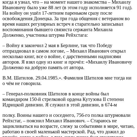
когда я узнал, что – на момент нашего знакомства – Михаилу
Ивановичу было уже 88 лет (в этом году исполняется 91 год).
На войну он ушёл 17-летним пареньком сразу после
освобождения Донецка. За три года общения с ветераном во
время наших регулярных встреч я старательно записывал
воспоминания бывшего связиста сержанта Михаила
Долженко, участника штурма Рейхстага:
– Войну я закончил 2 мая в Берлине, так что Победу
отпраздновал в самом логове, – Михаил Иванович открыл
несколько книг, все о войне, с дарственными надписями
авторов. Я взял одну из книг и прочёл: «Михаилу Ивановичу
Долженко на добрую память от автора.
В.М. Шатилов. 29.04.1985.». Фамилия Шатилов мне тогда ни
о чём не говорила.
– Генерал-полковник Шатилов в конце войны был
командиром 150-й стрелковой ордена Кутузова II степени
Идрицкой дивизии. Я служил в этой дивизии, в 674-м
полку. Воины нашего и соседнего, 756-го полкa штурмовали
Рейхстаг, – пояснил Михаил Иванович. – Cтараюсь не
зацикливаться на возрасте, слежу за событиями в мире, читаю,
работаю в своей маленькой мастерской. Рад, что дожил до