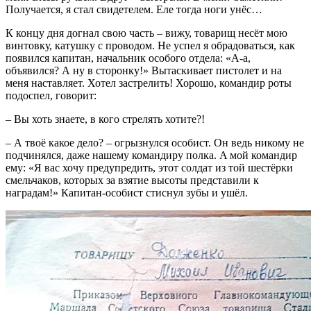
Получается, я стал свидетелем. Еле тогда ноги унёс…
К концу дня догнал свою часть – вижу, товарищ несёт мою
винтовку, катушку с проводом. Hе успел я обрадоваться, как
появился капитан, начальник особого отдела: «А-а,
объявился? А ну в сторонку!» Вытаскивает пистолет и на
меня наставляет. Хотел застрелить! Хорошо, командир роты
подоспел, говорит:
– Вы хоть знаете, в кого стрелять хотите?!
– А твоё какое дело? – огрызнулся особист. Он ведь никому не
подчинялся, даже нашему командиру полка. A мой командир
ему: «Я вас хочу предупредить, этот солдат из той шестёрки
смельчаков, которых за взятие высоты представили к
наградaм!» Капитан-особист стиснул зубы и ушёл.