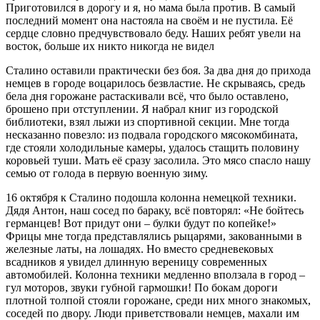
Приготовился в дорогу и я, но мама была против. B самый
последний момент она настояла на своём и не пустила. Её
сердце словно предчувствовало беду. Наших ребят увели на
восток, больше их никто никогда не видел
Сталино оставили практически без боя. За два дня до прихода
немцев в городе воцарилось безвластие. Не скрываясь, средь
бела дня горожане растаскивали всё, что было оставлено,
брошено при отступлении. Я набрал книг из городской
библиотеки, взял лыжи из спортивной секции. Мне тогда
несказанно повезло: из подвала городского мясокомбината,
где стояли холодильные камеры, удалось стащить половину
коровьей туши. Мать её сразу засолила. Это мясо спасло нашу
семью от голода в первую военную зиму.
16 октября к Сталино подошла колонна немецкой техники.
Дядя Антон, наш сосед по бараку, всё повторял: «Не бойтесь
германцев! Вот придут они – булки будут по копейке!»
Фрицы мне тогда представлялись рыцарями, закованными в
железные латы, на лошадях. Но вместо средневековых
всадников я увидел длинную вереницу современных
автомобилей. Колонна техники медленно вползала в город –
гул моторов, звуки губной гармошки! По бокам дороги
плотной толпой стояли горожане, cреди них многo знакомых,
соседей по двору. Люди приветствовали немцев, махали им