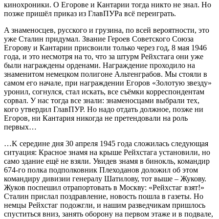
кинохроники. О Егорове и Кантарии тогда никто не знал. Но
позже пришёл приказ из ГлавПУРа всё переиграть.
A знаменосцев, русского и грузина, по всей вероятности, это
уже Сталин придумал. Звание Героев Советского Союза
Егорову и Кантарии присвоили только через год, 8 мая 1946
года, и это несмотря на то, что за штурм Рейхстага они уже
были награждены орденами. Награждение проходило на
знаменитом немецком полигоне Альтенграбов. Мы стояли в
самом его начале, при награждении Егоров «Золотую звезду»
уронил, согнулся, стал искать, все съёмки корреспондентам
сорвал. У нас тогда все знали: знаменосцами выбрали тех,
кого утвердил ГлавПУР. Но надо отдать должное, позже ни
Егоров, ни Кантария никогда не претендовали на роль
первыx…
…K середине дня 30 апреля 1945 года сложилась следующая
ситуация: Красное знамя на крыше Рейхстага установили, но
само здание ещё не взяли. Увидев знамя в бинокль, командир
674-го полка подполковник Плеходанов доложил об этом
командиру дивизии генералу Шатилову, тот выше – Жукову.
Жуков поспешил отрапортовать в Москву: «Рейхстаг взят!»
Сталин прислал поздравление, новость пошла в газеты. Но
немцы Рейхстаг подожгли, и нашим разведчикам пришлось
спуститься вниз, занять оборону на первом этаже и в подвале,