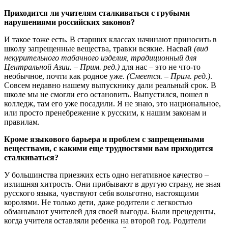
Приходится ли учителям сталкиваться с грубыми
нарушениями российских законов?
И такое тоже есть. В старших классах начинают приносить в
школу запрещенные вещества, травки всякие. Насвай
(вид
некурительного табачного изделия, традиционный для
Центральной Азии. – Прим. ред.)
для нас – это не что-то
необычное, почти как родное уже.
(Смеется. – Прим. ред.)
.
Совсем недавно нашему выпускнику дали реальный срок. В
школе мы не смогли его остановить. Выпустился, пошел в
колледж, там его уже посадили. Я не знаю, это национальное,
или просто пренебрежение к русским, к нашим законам и
правилам.
Кроме языкового барьера и проблем с запрещенными
веществами, с какими еще трудностями вам приходится
сталкиваться?
У большинства приезжих есть одно негативное качество –
излишняя хитрость. Они прибывают в другую страну, не зная
русского языка, чувствуют себя вольготно, настоящими
королями. Не только дети, даже родители с легкостью
обманывают учителей для своей выгоды. Были прецеденты,
когда учителя оставляли ребенка на второй год. Родители