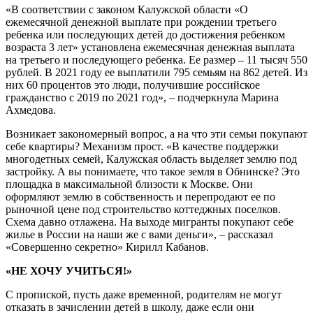
«В соответствии с законом Калужской области «О
ежемесячной денежной выплате при рождении третьего
ребенка или последующих детей до достижения ребенком
возраста 3 лет» установлена ежемесячная денежная выплата
на третьего и последующего ребенка. Ее размер – 11 тысяч 550
рублей. В 2021 году ее выплатили 795 семьям на 862 детей. Из
них 60 процентов это люди, получившие российское
гражданство с 2019 по 2021 год», – подчеркнула Марина
Ахмедова.
Возникает закономерный вопрос, а на что эти семьи покупают
себе квартиры? Механизм прост. «В качестве поддержки
многодетных семей, Калужская область выделяет землю под
застройку. А вы понимаете, что такое земля в Обнинске? Это
площадка в максимальной близости к Москве. Они
оформляют землю в собственность и перепродают ее по
рыночной цене под строительство коттеджных поселков.
Схема давно отлажена. На выходе мигранты покупают себе
жилье в России на наши же с вами деньги», – рассказал
«Совершенно секретно» Кирилл Кабанов.
«НЕ ХОЧУ УЧИТЬСЯ!»
С пропиской, пусть даже временной, родителям не могут
отказать в зачислении детей в школу, даже если они