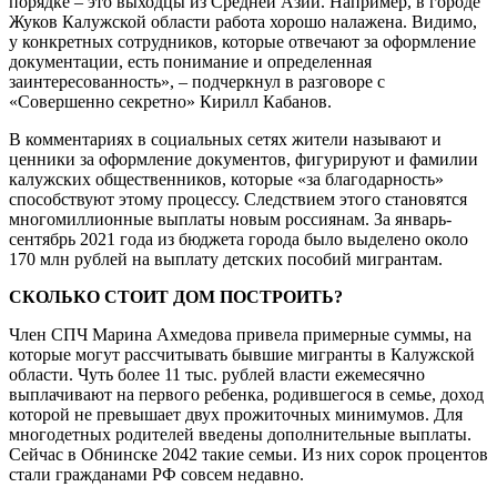
порядке – это выходцы из Средней Азии. Например, в городе
Жуков Калужской области работа хорошо налажена. Видимо,
у конкретных сотрудников, которые отвечают за оформление
документации, есть понимание и определенная
заинтересованность», – подчеркнул в разговоре с
«Совершенно секретно» Кирилл Кабанов.
В комментариях в социальных сетях жители называют и
ценники за оформление документов, фигурируют и фамилии
калужских общественников, которые «за благодарность»
способствуют этому процессу. Следствием этого становятся
многомиллионные выплаты новым россиянам. За январь-
сентябрь 2021 года из бюджета города было выделено около
170 млн рублей на выплату детских пособий мигрантам.
СКОЛЬКО СТОИТ ДОМ ПОСТРОИТЬ?
Член СПЧ Марина Ахмедова привела примерные суммы, на
которые могут рассчитывать бывшие мигранты в Калужской
области. Чуть более 11 тыс. рублей власти ежемесячно
выплачивают на первого ребенка, родившегося в семье, доход
которой не превышает двух прожиточных минимумов. Для
многодетных родителей введены дополнительные выплаты.
Сейчас в Обнинске 2042 такие семьи. Из них сорок процентов
стали гражданами РФ совсем недавно.