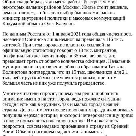
Обнинска добираться до места работы быстрее, чем из
некоторых дальних районов Москвы. Жилье стоит дешевле,
чем в столице», – объяснял выбор бывших мигрантов
министр внутренней политики и массовых коммуникаций
Калужской области Олег Калугин.
По данным Росстата от 1 января 2021 года общая численность
населения Обнинска лишь немногим превышала 116 тыс.
жителей. При этом городские власти со ссылкой на
официальную статистику говорят о 18 тыс. мигрантов,
неофициально же звучит цифра в 35 тыс. человек, что
превышает треть от общего количества обнинцев. Начальник
муниципального управления общего образования Татьяна
Волнистова подтвердила, что из 15 тыс. школьников для 2,1
тыс. ребят русский язык не является родным, при этом
большая часть из них уже получила гражданство.
Многие читатели спросят, почему мы решили обратить
внимание именно на этот город, ведь похожие ситуации
сегодня есть как в крупных, так и малых городах нашей
страны. Дело в том, что после новогодних праздников огласку
получила мерзкая история, в которой четвероклассницу прямо
в школе попытались изнасиловать трое. Ими оказались
подростки, совсем недавно прибывшие в страну из Средней
Азии. Обычно насилием над детьми занимается