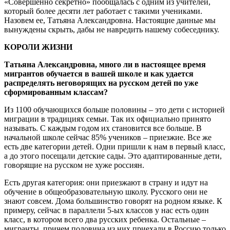
«Совершенно секретно» пообщалась с одним из учителей,
который более десяти лет работает с такими учениками.
Назовем ее, Татьяна Александровна. Настоящие данные мы
вынуждены скрыть, дабы не навредить нашему собеседнику.
КОРОЛИ ЖИЗНИ
Татьяна Александровна, много ли в настоящее время
мигрантов обучается в вашей школе и как удается
распределять неговорящих на русском детей по уже
сформированным классам?
Из 1100 обучающихся больше половины – это дети с историей
миграции в традициях семьи. Так их официально принято
называть. С каждым годом их становится все больше. В
начальной школе сейчас 85% учеников – приезжие. Все же
есть две категории детей. Одни пришли к нам в первый класс,
а до этого посещали детские сады. Это адаптированные дети,
говорящие на русском не хуже россиян.
Есть другая категория: они приезжают в страну и идут на
обучение в общеобразовательную школу. Русского они не
знают совсем. Дома большинство говорят на родном языке. К
примеру, сейчас в параллели 5-ых классов у нас есть один
класс, в котором всего два русских ребенка. Остальные –
мигранты, причем половина из них приехали в Россию только