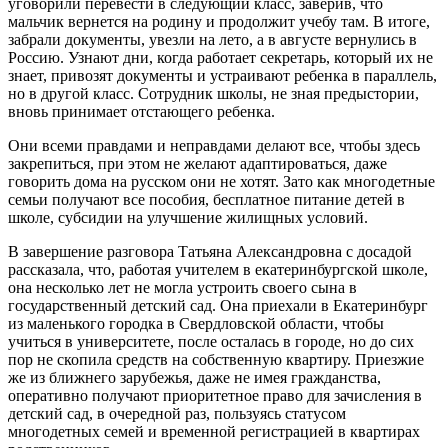
уговорили перевести в следующий класс, заверив, что
мальчик вернется на родину и продолжит учебу там. В итоге,
забрали документы, увезли на лето, а в августе вернулись в
Россию. Узнают дни, когда работает секретарь, который их не
знает, привозят документы и устраивают ребенка в параллель,
но в другой класс. Сотрудник школы, не зная предыстории,
вновь принимает отстающего ребенка.
Они всеми правдами и неправдами делают все, чтобы здесь
закрепиться, при этом не желают адаптироваться, даже
говорить дома на русском они не хотят. Зато как многодетные
семьи получают все пособия, бесплатное питание детей в
школе, субсидии на улучшение жилищных условий.
В завершение разговора Татьяна Александровна с досадой
рассказала, что, работая учителем в екатеринбургской школе,
она несколько лет не могла устроить своего сына в
государственный детский сад. Она приехали в Екатеринбург
из маленького городка в Свердловской области, чтобы
учиться в университете, после осталась в городе, но до сих
пор не скопила средств на собственную квартиру. Приезжие
же из ближнего зарубежья, даже не имея гражданства,
оперативно получают приоритетное право для зачисления в
детский сад, в очередной раз, пользуясь статусом
многодетных семей и временной регистрацией в квартирах