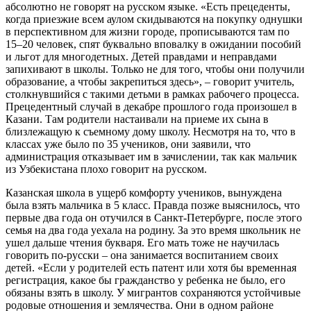
абсолютно не говорят на русском языке. «Есть прецеденты,
когда приезжие всем аулом скидываются на покупку однушки
в перспективном для жизни городе, прописываются там по
15–20 человек, спят буквально вповалку в ожидании пособий
и льгот для многодетных. Детей правдами и неправдами
запихивают в школы. Только не для того, чтобы они получили
образование, а чтобы закрепиться здесь», – говорит учитель,
столкнувшийся с такими детьми в рамках рабочего процесса.
Прецедентный случай в декабре прошлого года произошел в
Казани. Там родители настаивали на приеме их сына в
близлежащую к съемному дому школу. Несмотря на то, что в
классах уже было по 35 учеников, они заявили, что
администрация отказывает им в зачислении, так как мальчик
из Узбекистана плохо говорит на русском.
Казанская школа в ущерб комфорту учеников, вынуждена
была взять мальчика в 5 класс. Правда позже выяснилось, что
первые два года он отучился в Санкт-Петербурге, после этого
семья на два года уехала на родину. За это время школьник не
ушел дальше чтения букваря. Его мать тоже не научилась
говорить по-русски – она занимается воспитанием своих
детей. «Если у родителей есть патент или хотя бы временная
регистрация, какое бы гражданство у ребенка не было, его
обязаны взять в школу. У мигрантов сохраняются устойчивые
родовые отношения и землячества. Они в одном районе