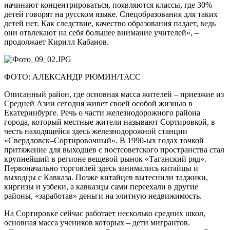
начинают концентрироваться, появляются классы, где 30%
детей говорят на русском языке. Спецобразования для таких
детей нет. Как следствие, качество образования падает, ведь
они отвлекают на себя большее внимание учителей», –
продолжает Кирилл Кабанов.
ФОТО: АЛЕКСАНДР РЮМИН/ТАСС
Описанный район, где основная масса жителей – приезжие из
Средней Азии сегодня живет своей особой жизнью в
Екатеринбурге. Речь о части железнодорожного района
города, который местные жители называют Сортировкой, в
честь находящейся здесь железнодорожной станции
«Свердловск–Сортировочный». В 1990-ых годах точкой
притяжение для выходцев с постсоветского пространства стал
крупнейший в регионе вещевой рынок «Таганский ряд».
Первоначально торговлей здесь занимались китайцы и
выходцы с Кавказа. Позже китайцев вытеснили таджики,
киргизы и узбеки, а кавказцы сами переехали в другие
районы, «заработав» деньги на элитную недвижимость.
На Сортировке сейчас работает несколько средних школ,
основная масса учеников которых – дети мигрантов.