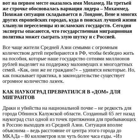
вот на первом месте оказалось имя Мохамед. На третьей
же строчке обосновалась вариация лидера – Мохаммед.
Похожая ситуация складывается в Лондоне, Вене и многих
других европейских городах, куда в поисках лучшей жизни
хлынули переселенцы из исламских государств. Сегодня
эксперты опасаются, что государственная миграционная
политика может сыграть злую шутку и с Россией.
Все чаще жители Средней Азии семьями с огромным
количеством детей перебираются в РФ, чтобы безбедно жить
на пособия, которые наше государство сотнями миллионов
рублей выделяет на поддержку малоимущих и многодетных
семей. «Как, они же не граждане?» – удивятся некоторые. Но,
как показывает практика, в законодательстве существует
огромное количество лазеек.
КАК НАУКОГРАД ПРЕВРАТИЛСЯ В «ДОМ» ДЛЯ
МИГРАНТОВ
Драки и убийства на национальной почве – не редкость для
города Обнинск Калужской области. Созданный 65 лет назад
наукоград стал одной из точек притяжения для прибывающих
в Россию выходцев из Средней Азии. Ситуация вполне
объяснима – ведь расстояние от центра этого города до
МКАДа – 80 километров или чуть более часа езды. «Из