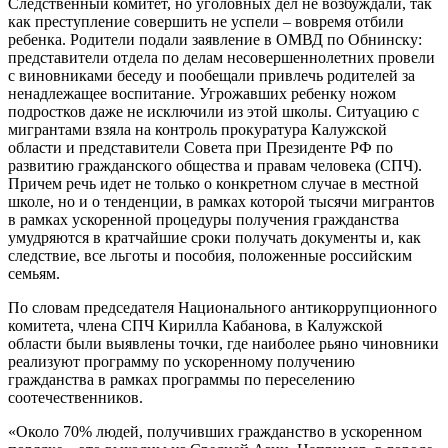
Следственный комитет, но уголовных дел не возбуждали, так
как преступление совершить не успели – вовремя отбили
ребенка. Родители подали заявление в ОМВД по Обнинску:
представители отдела по делам несовершеннолетних провели
с виновниками беседу и пообещали привлечь родителей за
ненадлежащее воспитание. Угрожавших ребенку ножом
подростков даже не исключили из этой школы. Ситуацию с
мигрантами взяла на контроль прокуратура Калужской
области и представители Совета при Президенте РФ по
развитию гражданского общества и правам человека (СПЧ).
Причем речь идет не только о конкретном случае в местной
школе, но и о тенденции, в рамках которой тысячи мигрантов
в рамках ускоренной процедуры получения гражданства
умудряются в кратчайшие сроки получать документы и, как
следствие, все льготы и пособия, положенные российским
семьям.
По словам председателя Национального антикоррупционного
комитета, члена СПЧ Кирилла Кабанова, в Калужской
области были выявлены точки, где наиболее рьяно чиновники
реализуют программу по ускоренному получению
гражданства в рамках программы по переселению
соотечественников.
«Около 70% людей, получивших гражданство в ускоренном