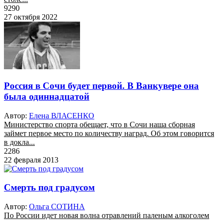
9290
27 октября 2022
Россия в Сочи будет первой. В Ванкувере она
была одиннадцатой
Автор:
Елена ВЛАСЕНКО
Министерство спорта обещает, что в Сочи наша сборная
займет первое место по количеству наград. Об этом говорится
в докла...
2286
22 февраля 2013
Смерть под градусом
Автор:
Ольга СОТИНА
По России идет новая волна отравлений паленым алкоголем