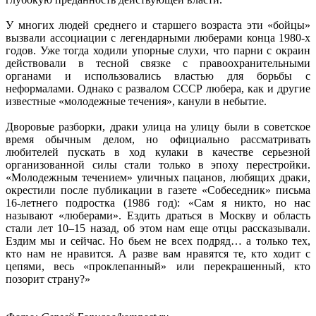
У многих людей среднего и старшего возраста эти «бойцы»
вызвали ассоциации с легендарными люберами конца 1980-х
годов. Уже тогда ходили упорные слухи, что парни с окраин
действовали в тесной связке с правоохранительными
органами и использовались властью для борьбы с
неформалами. Однако с развалом СССР любера, как и другие
известные «молодежные течения», канули в небытие.
Дворовые разборки, драки улица на улицу были в советское
время обычным делом, но официально рассматривать
любителей пускать в ход кулаки в качестве серьезной
организованной силы стали только в эпоху перестройки.
«Молодежным течением» уличных пацанов, любящих драки,
окрестили после публикации в газете «Собеседник» письма
16-летнего подростка (1986 год): «Сам я никто, но нас
называют «люберами». Ездить драться в Москву и область
стали лет 10–15 назад, об этом нам еще отцы рассказывали.
Ездим мы и сейчас. Но бьем не всех подряд… а только тех,
кто нам не нравится. А разве вам нравятся те, кто ходит с
цепями, весь «проклепанный» или перекрашенный, кто
позорит страну?»