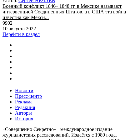
Автор:
Сергей НЕЧАЕВ
Военный конфликт 1846– 1848 гг. в Мексике называют
интервенцией Соединенных Штатов, а в США эта война
известна как Мекси...
9902
10 августа 2022
Перейти в раздел
Новости
Пресс-центр
Реклама
Редакция
Авторы
История
«Совершенно Секретно» - международное издание
журналистских расследований. Издаётся с 1989 года.