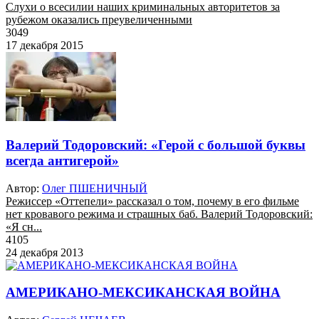
Слухи о всесилии наших криминальных авторитетов за
рубежом оказались преувеличенными
3049
17 декабря 2015
Валерий Тодоровский: «Герой с большой буквы
всегда антигерой»
Автор:
Олег ПШЕНИЧНЫЙ
Режиссер «Оттепели» рассказал о том, почему в его фильме
нет кровавого режима и страшных баб. Валерий Тодоровский:
«Я сн...
4105
24 декабря 2013
АМЕРИКАНО-МЕКСИКАНСКАЯ ВОЙНА