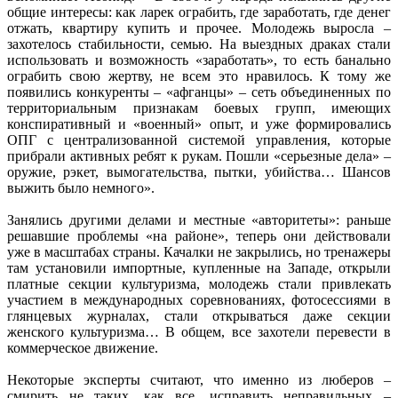
общие интересы: как ларек ограбить, где заработать, где денег
отжать, квартиру купить и прочее. Молодежь выросла –
захотелось стабильности, семью. На выездных драках стали
использовать и возможность «заработать», то есть банально
ограбить свою жертву, не всем это нравилось. К тому же
появились конкуренты – «афганцы» – сеть объединенных по
территориальным признакам боевых групп, имеющих
конспиративный и «военный» опыт, и уже формировались
ОПГ с централизованной системой управления, которые
прибрали активных ребят к рукам. Пошли «серьезные дела» –
оружие, рэкет, вымогательства, пытки, убийства… Шансов
выжить было немного».
Занялись другими делами и местные «авторитеты»: раньше
решавшие проблемы «на районе», теперь они действовали
уже в масштабах страны. Качалки не закрылись, но тренажеры
там установили импортные, купленные на Западе, открыли
платные секции культуризма, молодежь стали привлекать
участием в международных соревнованиях, фотосессиями в
глянцевых журналах, стали открываться даже секции
женского культуризма… В общем, все захотели перевести в
коммерческое движение.
Некоторые эксперты считают, что именно из люберов –
смирить не таких, как все, исправить неправильных –