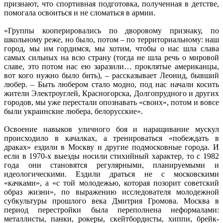
признают, что спортивная подготовка, полученная в детстве,
помогала освоиться и не сломаться в армии.
«Группы кооперировались по дворовому признаку, по
школьному реже, но было, потом – по территориальному: наш
город, мы им гордимся, мы хотим, чтобы о нас шла слава
самых сильных на всю страну (тогда не шла речь о мировой
славе, это потом нас ею заразили… проклятые американцы,
вот кого нужно было бить), – рассказывает Леонид, бывший
любер. – Быть любером стало модно, под нас начали косить
жители Электроуглей, Красногорска, Долгопрудного и других
городов, мы уже перестали опознавать «своих», потом и вовсе
были украинские любера, белорусские».
Освоение навыков уличного боя и наращивание мускул
происходило в качалках, а тренироваться «побеждать в
драках» ездили в Москву и другие подмосковные города. И
если в 1970-х выезды носили стихийный характер, то с 1982
года они становятся регулярными, планируемыми и
идеологическими. Ездили драться не с московскими
«качками», а «с той молодежью, которая позорит советский
образ жизни», по выражению исследователя молодежной
субкультуры прошлого века Дмитрия Громова. Москва в
период перестройки была переполнена неформалами:
металлисты, панки, рокеры, скейтбордисты, хиппи, брейк-