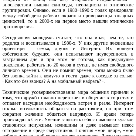
впоследствии вышли скинхеды, неонацисты и этнические
группировки. Однако, если в 1980–1990-х годах враждовали
между собой дети рабочих окраин и приверженцы западных
ценностей, то в 2000-х на первое место вышли этнические
противоречия..
Сегодняшняя молодежь считает, что она иная, чем те, кто
родился и воспитывался в 1980-х. У них другие жизненные
ориентиры – семья, друзья и Интернет. Их волнует
собственное будущее, они испытывают неуверенность в
завтрашнем дне и при этом не готовы, как предыдущее
поколение, работать по 20 часов в сутки, не имея свободного
личного времени. Они не помнят времен, когда можно было
без звонка зайти к кому-то в гости, даже к соседке за солью:
«Как это без звонка? А на мобильный набрать?».
Технические усовершенствования мира общения привели к
тому, что дружба плавно перетекает в общение в соцсетях и
отпадает насущная необходимость встреч в реале. Интернет
открыл возможность общаться на расстоянии, но при этом
сократил желание общаться напрямую. И драки теперь
происходят в Сети. Умение защитить себя с помощью кулаков
становится ненужным, излишним и даже вызывает некое
отторжение в среде сверстников. Понятия «мой двор», «мой
район» и даже «мой город» уходят в прошлое. Люди надеются