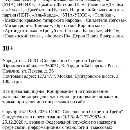
(УПА),«ИГИЛ», «Джабхат Фатх аш-Шам» (бывшая «Джабхат
ан-Нусра», «Джебхат ан-Нусра»), Национал-Большевистская
партия (НБП), «Аль-Каида», «УНА-УНСО», «Талибан»,
«Меджлис крымско-татарского народа», «Свидетели Иеговы»,
«Мизантропик Дивижн», «Братство» Корчинского,
«Артподготовка», «Тризуб им. Степана Бандеры», «НСО»,
«Славянский союз», «Формат-18», Дуров Павел Валерьевич.
18+
Учредитель: ООО «Совершенно Секретно Трейд».
Юридический адрес: 360051, Кабардино-Балкарская Респ., г.
Нальчик, ул. Пачева, д. 36
Почтовый адрес: 127247, г. Москва, Дмитровское шоссе, д.
100, стр. 2
Все права защищены. Копирование и использование
материалов запрещено, частичное цитирование возможно
только при условии гиперссылки на сайт.
Copyright © 1989-2026. ООО "Совершенно Секретно Трейд".
Свидетельство о регистрации ЭЛ № ФС 77-79634 от
25.12.2020 г., выдано Федеральной службой по надзору в
сфере связи, информационных технологий и массовых