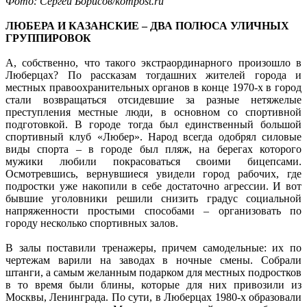
Фото: Сергей Борисов/kompost.ru
ЛЮБЕРА И КАЗАНСКИЕ – ДВА ПОЛЮСА УЛИЧНЫХ
ГРУППИРОВОК
А, собственно, что такого экстраординарного произошло в
Люберцах? По рассказам тогдашних жителей города и
местных правоохранительных органов в конце 1970-х в город
стали возвращаться отсидевшие за разные нетяжелые
преступления местные люди, в основном со спортивной
подготовкой. В городе тогда был единственный большой
спортивный клуб «Любер». Народ всегда одобрял силовые
виды спорта – в городе был пляж, на берегах которого
мужики любили покрасоваться своими бицепсами.
Осмотревшись, вернувшиеся увидели город рабочих, где
подростки уже накопили в себе достаточно агрессии. И вот
бывшие уголовники решили снизить градус социальной
напряженности простыми способами – организовать по
городу несколько спортивных залов.
В залы поставили тренажеры, причем самодельные: их по
чертежам варили на заводах в ночные смены. Собрали
штанги, а самым желанным подарком для местных подростков
в то время были блины, которые для них привозили из
Москвы, Ленинграда. По сути, в Люберцах 1980-х образовали