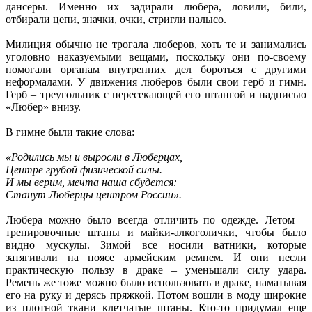
дансеры. Именно их задирали любера, ловили, били,
отбирали цепи, значки, очки, стригли налысо.
Милиция обычно не трогала люберов, хоть те и занимались
уголовно наказуемыми вещами, поскольку они по-своему
помогали органам внутренних дел бороться с другими
неформалами. У движения люберов были свои герб и гимн.
Герб – треугольник с пересекающей его штангой и надписью
«Любер» внизу.
В гимне были такие слова:
«Родились мы и выросли в Люберцах,
Центре грубой физической силы.
И мы верим, мечта наша сбудется:
Станут Люберцы центром России».
Любера можно было всегда отличить по одежде. Летом –
тренировочные штаны и майки-алкоголички, чтобы было
видно мускулы. Зимой все носили ватники, которые
затягивали на поясе армейским ремнем. И они несли
практическую пользу в драке – уменьшали силу удара.
Ремень же тоже можно было использовать в драке, наматывая
его на руку и дерясь пряжкой. Потом вошли в моду широкие
из плотной ткани клетчатые штаны. Кто-то придумал еще