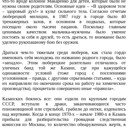
что-то вроде колонии Макаренко для детей, которые были не
нужны своим родителям. Основные идеи – «В здоровом теле
– здоровый дух!» и культ сильного тела. Согласно отчетам
люберецкой милиции, в 1987 году в городе было 40
тренажерных залов, в основном в подвалах, которые
посещало около тысячи пацанов. Поскольку главным
ценимым качеством мальчика-мужчины было умение
постоять за себя и друзей, то есть драться, то внимание было
уделено рукопашному бою без оружия.
Драться чем-то тяжелым среди люберов, как стала гордо
именовать себя молодежь по названию родного города, было
«западло». Этим люберецкие разительно отличались от
уличных банд той же Казани, где при кажущейся
одинаковости условий (тоже город с поселениями
уголовников – правда, с другими серьезными статьями, – куда
их направляли по окончании срока на работу на химические
производства), процветали совершенно иные «правила».
Казанских боялись все: они ездили по крупным городам
СССР, вступали в драки, заканчивающиеся часто
поножовщиной или стрельбой, грабили до нитки, издевались
над жертвами. Когда в конце 1970-х – начале 1980-х в Казань
прибыла для разбирательства громадная следственная
комиссия из Москвы, то количество обнаруженных жертв, в