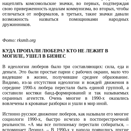
нацеплять комсомольские значки, во первых, подтверждая
свою приверженность идеалам коммунизма, во вторых, чтобы
отличаться от неформалов, в третьих, такие значки давали
возможность назваться помощниками народных
дружинников.
Фото: rksmb.org
КУДА ПРОПАЛИ ЛЮБЕРА? КТО НЕ ЛЕЖИТ В
МОГИЛЕ, УШЕЛ В БИЗНЕС
В идеологии люберов было три составляющих: сила, еда и
деньги. Это были простые парни с рабочих окраин, мало что
видевшие в жизни, получившие среднее образование.
Видимо, из-за отсутствия идеологии и вождей движения в
середине 1990-х любера перестали быть единой группой, а
составили костяки банд-формирований и так называемых
охранных агентств. Очень многие в 1990-х оказались
вовлечены в кровавые разборки и ушли в мир иной.
Истинно русское движение люберов, как называли его многие
социологи 1990-х, быстро исчезло в постперестроечной
реальности. «А мы все потихоньку перестали собираться, –
вспоминает Леонид. – В 1990-х у народа появились другие