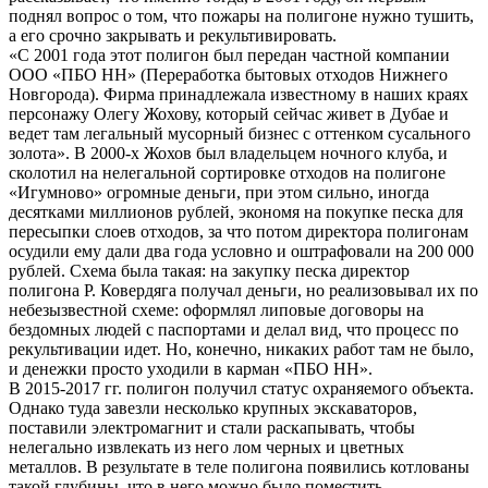
поднял вопрос о том, что пожары на полигоне нужно тушить,
а его срочно закрывать и рекультивировать.
«С 2001 года этот полигон был передан частной компании
ООО «ПБО НН» (Переработка бытовых отходов Нижнего
Новгорода). Фирма принадлежала известному в наших краях
персонажу Олегу Жохову, который сейчас живет в Дубае и
ведет там легальный мусорный бизнес с оттенком сусального
золота». В 2000-х Жохов был владельцем ночного клуба, и
сколотил на нелегальной сортировке отходов на полигоне
«Игумново» огромные деньги, при этом сильно, иногда
десятками миллионов рублей, экономя на покупке песка для
пересыпки слоев отходов, за что потом директора полигонам
осудили ему дали два года условно и оштрафовали на 200 000
рублей. Схема была такая: на закупку песка директор
полигона Р. Ковердяга получал деньги, но реализовывал их по
небезызвестной схеме: оформлял липовые договоры на
бездомных людей с паспортами и делал вид, что процесс по
рекультивации идет. Но, конечно, никаких работ там не было,
и денежки просто уходили в карман «ПБО НН».
В 2015-2017 гг. полигон получил статус охраняемого объекта.
Однако туда завезли несколько крупных экскаваторов,
поставили электромагнит и стали раскапывать, чтобы
нелегально извлекать из него лом черных и цветных
металлов. В результате в теле полигона появились котлованы
такой глубины, что в него можно было поместить