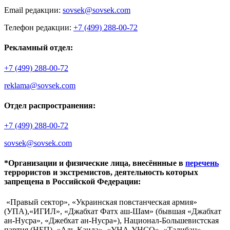
Email редакции:
sovsek@sovsek.com
Телефон редакции:
+7 (499) 288-00-72
Рекламный отдел:
+7 (499) 288-00-72
reklama@sovsek.com
Отдел распространения:
+7 (499) 288-00-72
sovsek@sovsek.com
*Организации и физические лица, внесённные в
перечень
террористов и экстремистов, деятельность которых
запрещена в Российской Федерации:
«Правый сектор», «Украинская повстанческая армия»
(УПА),«ИГИЛ», «Джабхат Фатх аш-Шам» (бывшая «Джабхат
ан-Нусра», «Джебхат ан-Нусра»), Национал-Большевистская
партия (НБП), «Аль-Каида», «УНА-УНСО», «Талибан»,