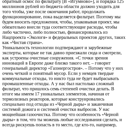
обратный осмос по фильтрату [В «Игумново»], и порядка 125
миллионов рублей из бюджета области должно уходить для
того чтобы, уже после окончания работ, продолжать
функционирование, пока выделяется фильтрат. Поэтому мы
будем вносить предложения, чтобы, упаковывая проект, мы
обязательно внесли туда соответствующие расходы, чтобы
либо частично, либо полностью, финансировалось из
Нацпроекта «Экологя» и федеральных проектов других, таких
как «Чистая страна».
Уникальность технологии подтверждают и зарубежные
эксперты, которые не так давно приезжали сюда и смотрели,
как устроены очистные сооружения. «С точки зрения
инноваций в Европе даже близко такого нет, – говорит
генеральный директор «Газэнергостроя». – Потому что у них
очень четкий и понятный мусор. Если у немцев твердые
коммунальные отходы, то никто туда не будет выбрасывать
промышленные отходы. А у нас был настолько сложный
фильтрат, что пришлось семь степеней очистки делать. В
итоге мы имеем 17 уникальных элементов, начиная от
термолизных реакторов, которые конструировались
специально под отходы из «Черной дыры» и заканчивая
системой дожига и системой очистки выбросов. У нас
мощнейшая газоочистка. Потому что особенность «Черной
дыры» в том, что ты можешь любые исследования сделать, и
всегда рискуешь попасть в то место, где кто-то, например,