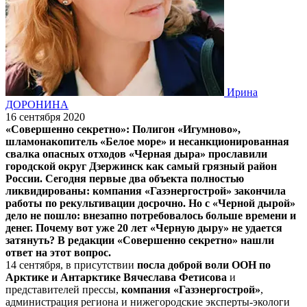
Ирина
ДОРОНИНА
16 сентября 2020
«Совершенно секретно»: Полигон «Игумново»,
шламонакопитель «Белое море» и несанкционированная
свалка опасных отходов «Черная дыра» прославили
городской округ Дзержинск как самый грязный район
России. Сегодня первые два объекта полностью
ликвидированы: компания «Газэнергострой» закончила
работы по рекультивации досрочно. Но с «Черной дырой»
дело не пошло: внезапно потребовалось больше времени и
денег. Почему вот уже 20 лет «Черную дыру» не удается
затянуть? В редакции «Совершенно секретно» нашли
ответ на этот вопрос.
14 сентября, в присутствии
посла доброй воли ООН по
Арктике и Антарктике Вячеслава Фетисова
и
представителей прессы,
компания «Газэнергострой»
,
администрация региона и нижегородские эксперты-экологи