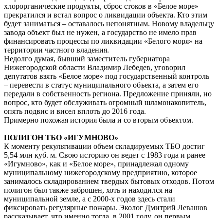
хлорорганические продукты, сброс стоков в «Белое море»
прекратился и встал вопрос о ликвидации объекта. Кто этим
будет заниматься – оставалось непонятным. Новому владельцу
завода объект был не нужен, а государство не имело прав
финансировать процессы по ликвидации «Белого моря» на
территории частного владения.
Недолго думая, бывший заместитель губернатора
Нижегородской области Владимир Лебедев, уговорил
депутатов взять «Белое море» под государственный контроль
– перевести в статус муниципального объекта, а затем его
передали в собственность региона. Предложение приняли, но
вопрос, кто будет обслуживать огромный шламонакопитель,
опять подвис и висел вплоть до 2016 года.
Примерно похожая история была и со вторым объектом.
ПОЛИГОН ТБО «ИГУМНОВО»
К моменту рекультивации объем складируемых ТБО достиг
5,54 млн куб. м. Свою историю он ведет с 1983 года и ранее
«Игумново», как и «Белое море», принадлежал одному
муниципальному нижегородскому предприятию, которое
занималось складированием твердых бытовых отходов. Потом
полигон был также заброшен, хоть и находился на
муниципальной земле, а с 2000-х годов здесь стали
фиксировать регулярные пожары. Эколог Дмитрий Левашов
рассказывает, что именно тогда, в 2001 году, он первым