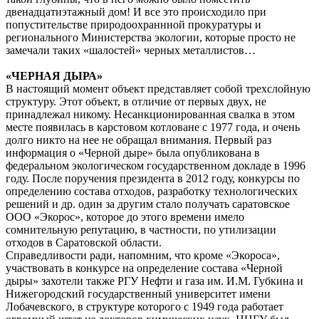
двенадцатиэтажный дом! И все это происходило при
попустительстве природоохраннной прокуратуры и
регионального Министерства экологии, которые просто не
замечали таких «шалостей» черных металлистов…
«ЧЕРНАЯ ДЫРА»
В настоящий момент объект представляет собой трехслойную
структуру. Этот объект, в отличие от первых двух, не
принадлежал никому. Несанкционированная свалка в этом
месте появилась в карстовом котловане с 1977 года, и очень
долго никто на нее не обращал внимания. Первый раз
информация о «Черной дыре» была опубликована в
федеральном экологическом государственном докладе в 1996
году. После поручения президента в 2012 году, конкурсы по
определению состава отходов, разработку технологических
решений и др. один за другим стало получать саратовское
ООО «Экорос», которое до этого времени имело
сомнительную репутацию, в частности, по утилизации
отходов в Саратовской области.
Справедливости ради, напомним, что кроме «Экороса»,
участвовать в конкурсе на определение состава «Черной
дыры» захотели также РГУ Нефти и газа им. И.М. Губкина и
Нижегородский государственный университет имени
Лобачевского, в структуре которого с 1949 года работает