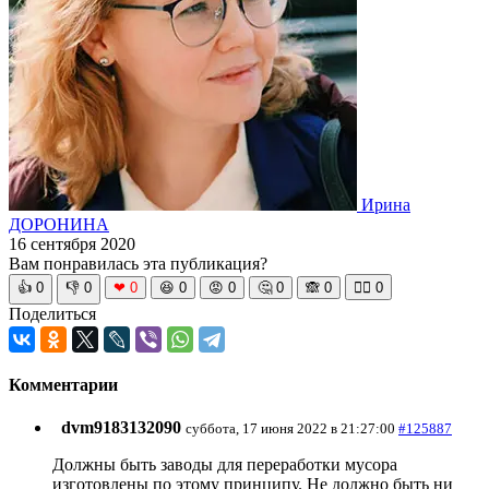
Ирина
ДОРОНИНА
16 сентября 2020
Вам понравилась эта публикация?
👍
0
👎
0
❤
0
😆
0
😡
0
🤔
0
🙈
0
🧘‍♀️
0
Поделиться
Комментарии
dvm9183132090
суббота, 17 июня 2022 в 21:27:00
#125887
Должны быть заводы для переработки мусора
изготовлены по этому принципу. Не должно быть ни