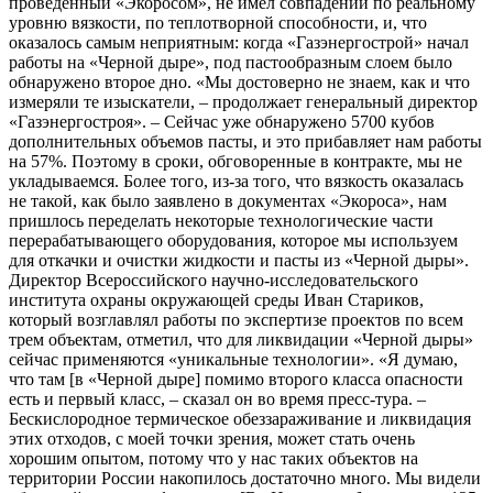
проведенный «Экоросом», не имел совпадений по реальному
уровню вязкости, по теплотворной способности, и, что
оказалось самым неприятным: когда «Газэнергострой» начал
работы на «Черной дыре», под пастообразным слоем было
обнаружено второе дно. «Мы достоверно не знаем, как и что
измеряли те изыскатели, – продолжает генеральный директор
«Газэнергостроя». – Сейчас уже обнаружено 5700 кубов
дополнительных объемов пасты, и это прибавляет нам работы
на 57%. Поэтому в сроки, обговоренные в контракте, мы не
укладываемся. Более того, из-за того, что вязкость оказалась
не такой, как было заявлено в документах «Экороса», нам
пришлось переделать некоторые технологические части
перерабатывающего оборудования, которое мы используем
для откачки и очистки жидкости и пасты из «Черной дыры».
Директор Всероссийского научно-исследовательского
института охраны окружающей среды Иван Стариков,
который возглавлял работы по экспертизе проектов по всем
трем объектам, отметил, что для ликвидации «Черной дыры»
сейчас применяются «уникальные технологии». «Я думаю,
что там [в «Черной дыре] помимо второго класса опасности
есть и первый класс, – сказал он во время пресс-тура. –
Бескислородное термическое обеззараживание и ликвидация
этих отходов, с моей точки зрения, может стать очень
хорошим опытом, потому что у нас таких объектов на
территории России накопилось достаточно много. Мы видели