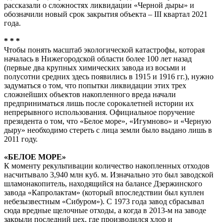
рассказали о сложностях ликвидации «Черной дыры» и
обозначили новый срок закрытия объекта – III квартал 2021
года.
* * *
Чтобы понять масштаб экологической катастрофы, которая
началась в Нижегородской области более 100 лет назад
(первые два крупных химических завода из восьми и
полусотни средних здесь появились в 1915 и 1916 гг.), нужно
задуматься о том, что попытки ликвидации этих трех
сложнейших объектов накопленного вреда начали
предприниматься лишь после сорокалетней истории их
непрерывного использования. Официальное поручение
президента о том, что «Белое море», «Игумново» и «Черную
дыру» необходимо стереть с лица земли было выдано лишь в
2011 году.
«БЕЛОЕ МОРЕ»
К моменту рекультивации количество накопленных отходов
насчитывало 3,940 млн куб. м. Изначально это был заводской
шламонакопитель, находящийся на балансе Дзержинского
завода «Капролактам» (который впоследствии был куплен
небезызвестным «Сибуром»). С 1973 года завод сбрасывал
сюда вредные щелочные отходы, а когда в 2013-м на заводе
закрыли последний цех, где производился хлор и