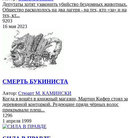
Депутаты хотят узаконить убийство бездомных животных.
Общество раскололось на два лагеря - на тех, кто «за» и на
тех, кт...
9203
16 мая 2023
СМЕРТЬ БУКИНИСТА
Автор:
Стюарт М. КАМИНСКИ
Когда я вошёл в книжный магазин, Мартин Кифер стоял за
деревянной конторкой. Редеющие пряди чёрных волос
прикрывали плеш...
1296
1 апреля 1999