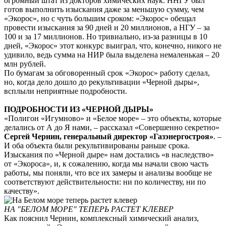
огромный штат из докторов химических наук. ННГУ был
готов выполнить изыскания даже за меньшую сумму, чем
«Экорос», но с чуть большим сроком: «Экорос» обещал
провести изыскания за 90 дней и 20 миллионов, а НГУ – за
100 и за 17 миллионов. Но тривиально, из-за разницы в 10
дней, «Экорос» этот конкурс выиграл, что, конечно, никого не
удивило, ведь сумма на НИР была выделена немаленькая – 20
млн рублей.
По бумагам за обговоренный срок «Экорос» работу сделал,
но, когда дело дошло до рекультивации «Черной дыры»,
всплыли неприятные подробности.
ПОДРОБНОСТИ ИЗ «ЧЕРНОЙ ДЫРЫ»
«Полигон «Игумново» и «Белое море» – это объекты, которые
делались от А до Я нами, – рассказал «Совершенно секретно»
Сергей Чернин, генеральный директор «Газэнергостроя»
. –
И оба объекта были рекультивированы раньше срока.
Изыскания по «Черной дыре» нам достались «в наследство»
от «Экороса», и, к сожалению, когда мы начали свою часть
работы, мы поняли, что все их замеры и анализы вообще не
соответствуют действительности: ни по количеству, ни по
качеству».
НА
"БЕЛОМ
МОРЕ" ТЕПЕРЬ РАСТЕТ КЛЕВЕР
Как пояснил Чернин, комплексный химический анализ,