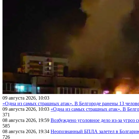
09 августа 2026, 10:03
«Одна из самых страшных атак». В Белгороде ранены 13 челове
09 августа 2026, 10:03
«Одна из самых страшных атак». В Белго
371
08 августа 2026, 19:59
Возбуждено уголовное дело из-за угроз 
585
08 августа 2026, 19:34
Неопознанный БПЛА залетел в Болгарию 
726