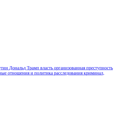
утин
Дональд Трамп
власть
организованная преступность
ные отношения и политика
расследования
криминал,