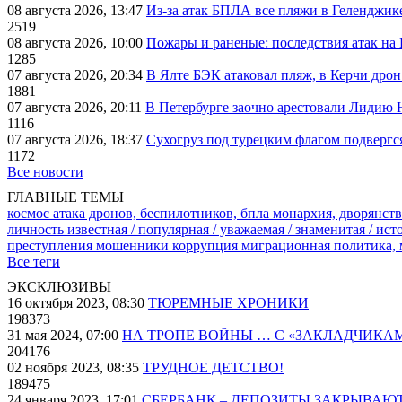
08 августа 2026, 13:47
Из-за атак БПЛА все пляжи в Геленджик
2519
08 августа 2026, 10:00
Пожары и раненые: последствия атак на
1285
07 августа 2026, 20:34
В Ялте БЭК атаковал пляж, в Керчи дрон
1881
07 августа 2026, 20:11
В Петербурге заочно арестовали Лидию 
1116
07 августа 2026, 18:37
Сухогруз под турецким флагом подвергс
1172
Все новости
ГЛАВНЫЕ ТЕМЫ
космос
атака дронов, беспилотников, бпла
монархия, дворянств
личность известная / популярная / уважаемая / знаменитая / ис
преступления
мошенники
коррупция
миграционная политика,
Все теги
ЭКСКЛЮЗИВЫ
16 октября 2023, 08:30
ТЮРЕМНЫЕ ХРОНИКИ
198373
31 мая 2024, 07:00
НА ТРОПЕ ВОЙНЫ … С «ЗАКЛАДЧИКА
204176
02 ноября 2023, 08:35
ТРУДНОЕ ДЕТСТВО!
189475
24 января 2023, 17:01
СБЕРБАНК – ДЕПОЗИТЫ ЗАКРЫВАЮ