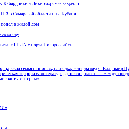
е, Кабардинке и Дивноморском закрыли
 НПЗ в Самарской области и на Кубани
 попал в жилой дом
Невзорову
я атаке БПЛА у порта Новороссийск
о, царская семья
шпионаж, разведка, контрразведка
Владимир П
торическая
терроризм
литература, детектив, рассказы
международ
 мигранты
интервью
МИ»
ТСЯ