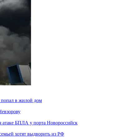
 попал в жилой дом
Невзорову
я атаке БПЛА у порта Новороссийск
семьей хотят выдворить из РФ