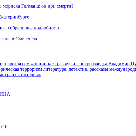
морпеха Гилмана: он при смерти?
 Екатеринбурге
га: собрали все подробности
агана в Смоленске
о, царская семья
шпионаж, разведка, контрразведка
Владимир П
торическая
терроризм
литература, детектив, рассказы
международ
 мигранты
интервью
ЩИНА
ТСЯ