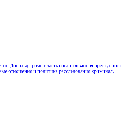
утин
Дональд Трамп
власть
организованная преступность
ные отношения и политика
расследования
криминал,