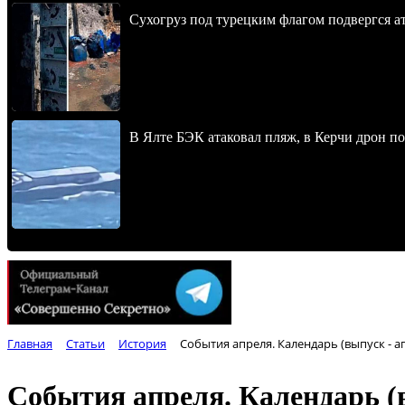
Сухогруз под турецким флагом подвергся 
В Ялте БЭК атаковал пляж, в Керчи дрон п
Главная
Статьи
История
События апреля. Календарь (выпуск - а
События апреля. Календарь (в