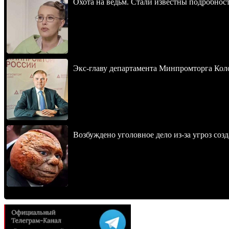
Охота на ведьм. Стали известны подробнос
Экс-главу департамента Минпромторга Кол
Возбуждено уголовное дело из-за угроз соз