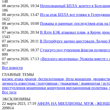
148
08 августа 2026, 19:34
Неопознанный БПЛА залетел в Болгарию 
186
08 августа 2026, 13:47
Из-за атак БПЛА все пляжи в Геленджик
1622
08 августа 2026, 10:00
Пожары и раненые: последствия атак на
836
07 августа 2026, 20:34
В Ялте БЭК атаковал пляж, в Керчи дрон
1543
07 августа 2026, 20:11
В Петербурге заочно арестовали Лидию 
803
07 августа 2026, 18:37
Сухогруз под турецким флагом подвергс
899
07 августа 2026, 17:13
«Веселого молочника» Уолкера вместе с 
917
Все новости
ГЛАВНЫЕ ТЕМЫ
космос
атака дронов, беспилотников, бпла
монархия, дворянств
личность известная / популярная / уважаемая / знаменитая / ис
преступления
мошенники
коррупция
миграционная политика,
Все теги
ЭКСКЛЮЗИВЫ
22 марта 2023, 17:19
АФЕРА НА МИЛЛИОНЫ. МУЖ - ЖЕН
209814