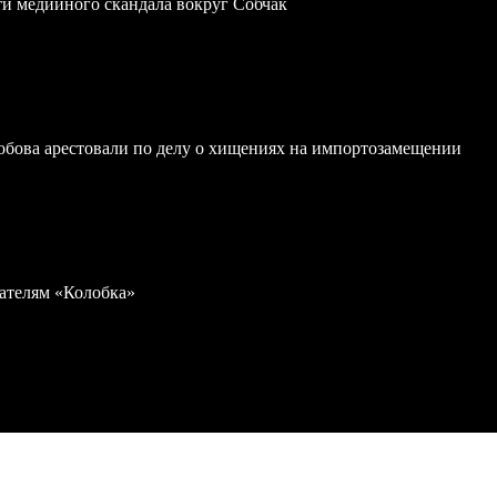
ти медийного скандала вокруг Собчак
обова арестовали по делу о хищениях на импортозамещении
дателям «Колобка»