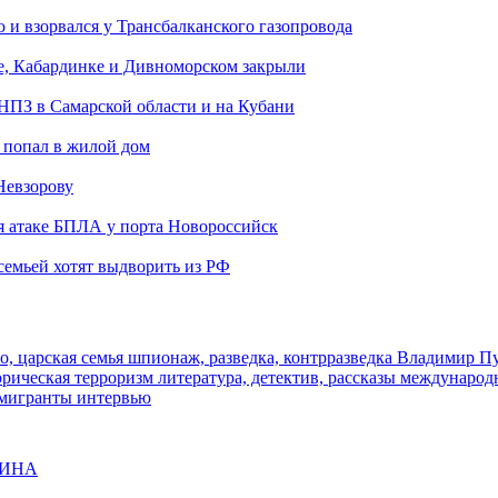
и взорвался у Трансбалканского газопровода
е, Кабардинке и Дивноморском закрыли
 НПЗ в Самарской области и на Кубани
 попал в жилой дом
Невзорову
я атаке БПЛА у порта Новороссийск
семьей хотят выдворить из РФ
о, царская семья
шпионаж, разведка, контрразведка
Владимир П
торическая
терроризм
литература, детектив, рассказы
международ
 мигранты
интервью
ЩИНА