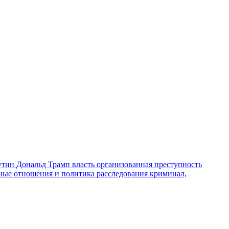
утин
Дональд Трамп
власть
организованная преступность
ные отношения и политика
расследования
криминал,