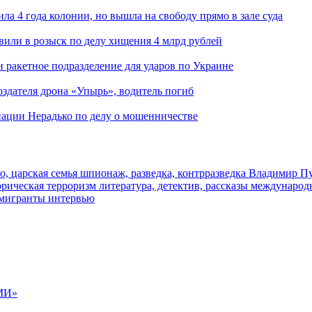
ла 4 года колонии, но вышла на свободу прямо в зале суда
вили в розыск по делу хищения 4 млрд рублей
и ракетное подразделение для ударов по Украине
здателя дрона «Упырь», водитель погиб
иации Нерадько по делу о мошенничестве
о, царская семья
шпионаж, разведка, контрразведка
Владимир П
торическая
терроризм
литература, детектив, рассказы
международ
 мигранты
интервью
МИ»