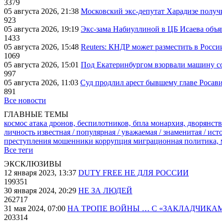
3379
05 августа 2026, 21:38
Московский экс-депутат Харадизе получи
923
05 августа 2026, 19:19
Экс-зама Набиуллиной в ЦБ Исаева объя
1433
05 августа 2026, 15:48
Reuters: КНДР может разместить в Росси
1069
05 августа 2026, 15:01
Под Екатеринбургом взорвали машину со
997
05 августа 2026, 11:03
Суд продлил арест бывшему главе Росав
891
Все новости
ГЛАВНЫЕ ТЕМЫ
космос
атака дронов, беспилотников, бпла
монархия, дворянств
личность известная / популярная / уважаемая / знаменитая / ис
преступления
мошенники
коррупция
миграционная политика,
Все теги
ЭКСКЛЮЗИВЫ
12 января 2023, 13:37
DUTY FREE НЕ ДЛЯ РОССИИ
199351
30 января 2024, 20:29
НЕ ЗА ЛЮДЕЙ
262717
31 мая 2024, 07:00
НА ТРОПЕ ВОЙНЫ … С «ЗАКЛАДЧИКА
203314