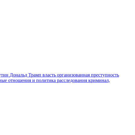
утин
Дональд Трамп
власть
организованная преступность
ные отношения и политика
расследования
криминал,