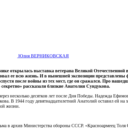
Юлия ВЕРНИКОВСКАЯ
ике открылась выставка ветерана Великой Отечественной в
исовал ее всю жизнь. И в нынешней экспозиции представлен
пустя после войны из тех мест, где он сражался. Про нашед
 секретно» рассказали близкие Анатолия Сундукова.
рез несколько десятков лет после Дня Победы. Надежда Ефимов
кова. В 1944 году девятнадцатилетний Анатолий оставил ей на 
ой жизни.
ма в архив Министерства обороны СССР. «Красноармеец Толя Су