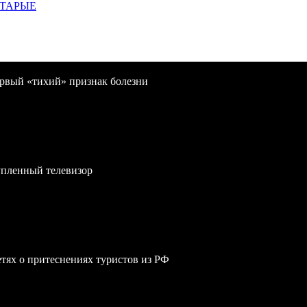
СТАРЫЕ
первый «тихий» признак болезни
упленный телевизор
сетях о притеснениях туристов из РФ