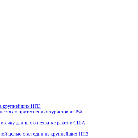
 из крупнейших НПЗ
оцсетях о притеснениях туристов из РФ
утечку данных о нехватке ракет у США
ьной целью стал один из крупнейших НПЗ