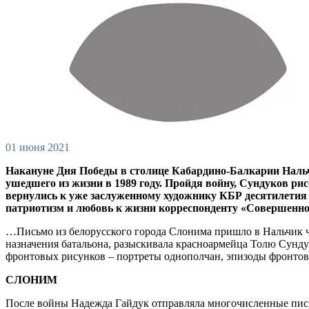
01 июня 2021
Накануне Дня Победы в столице Кабардино-Балкарии Нальч
ушедшего из жизни в 1989 году. Пройдя войну, Сундуков р
вернулись к уже заслуженному художнику КБР десятилетия с
патриотизм и любовь к жизни корреспонденту «Совершенно
…Письмо из белорусского города Слонима пришло в Нальчик че
назначения батальона, разыскивала красноармейца Толю Сунду
фронтовых рисунков – портреты однополчан, эпизоды фронтов
СЛОНИМ
После войны Надежда Гайдук отправляла многочисленные пись