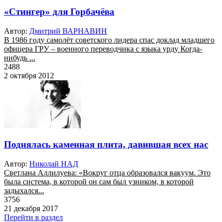
«Стингер» для Горбачёва
Автор:
Дмитрий ВАРНАВИН
В 1986 году самолёт советского лидера спас доклад младшего
офицера ГРУ – военного переводчика с языка урду Когда-
нибудь ...
2488
2 октября 2012
Поднялась каменная плита, давившая всех нас
Автор:
Николай НАД
Светлана Аллилуева: «Вокруг отца образовался вакуум. Это
была система, в которой он сам был узником, в которой
задыхался...
3756
21 декабря 2017
Перейти в раздел