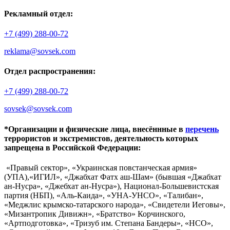
Рекламный отдел:
+7 (499) 288-00-72
reklama@sovsek.com
Отдел распространения:
+7 (499) 288-00-72
sovsek@sovsek.com
*Организации и физические лица, внесённные в
перечень
террористов и экстремистов, деятельность которых
запрещена в Российской Федерации:
«Правый сектор», «Украинская повстанческая армия»
(УПА),«ИГИЛ», «Джабхат Фатх аш-Шам» (бывшая «Джабхат
ан-Нусра», «Джебхат ан-Нусра»), Национал-Большевистская
партия (НБП), «Аль-Каида», «УНА-УНСО», «Талибан»,
«Меджлис крымско-татарского народа», «Свидетели Иеговы»,
«Мизантропик Дивижн», «Братство» Корчинского,
«Артподготовка», «Тризуб им. Степана Бандеры», «НСО»,