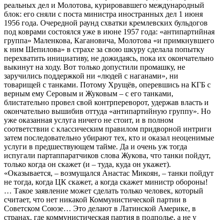
реальных дел и Молотова, курировавшего международный
блок: его сняли с поста министра иностранных дел 1 июня
1956 года. Очередной раунд схватки кремлевских бульдогов
под коврами состоялся уже в июне 1957 года: «антипартийная
группа» Маленкова, Кагановича, Молотова «и примкнувшего
к ним Шепилова» в страхе за свою шкуру сделала попытку
перехватить инициативу, не дожидаясь, пока их окончательно
выкинут на ходу. Вот только допустили промашку, не
заручились поддержкой ни «людей с наганами», ни
товарищей с танками. Потому Хрущёв, оперевшись на КГБ с
верным ему Серовым и Жуковым – с его танками,
блистательно провел свой контрпереворот, удержав власть и
окончательно вышибив оттуда «антипартийную группу». Но
уже оказанная услуга ничего не стоит, и в полном
соответствии с классическим правилом придворной интриги
затем последовательно убирают тех, кто и оказал неоценимые
услуги в предшествующем тайме. Да и очень уж тогда
испугали партаппаратчиков слова Жукова, что танки пойдут,
только когда он скажет (и – туда, куда он укажет).
«Оказывается, – возмущался Анастас Микоян, – танки пойдут
не тогда, когда ЦК скажет, а когда скажет министр обороны!
… Такое заявление может сделать только человек, который
считает, что нет никакой Коммунистической партии в
Советском Союзе… Это делают в Латинской Америке, в
странах, где коммунистическая партия в подполье, а не у