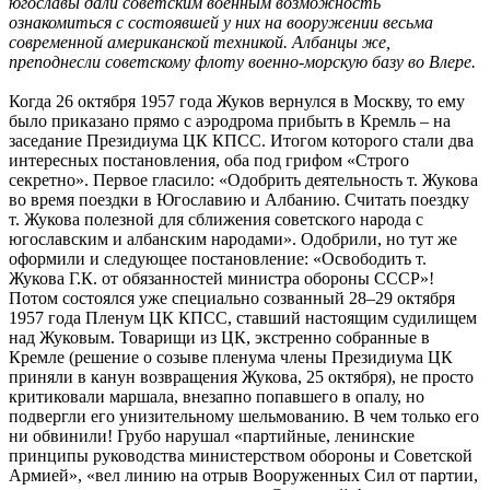
югославы дали советским военным возможность
ознакомиться с состоявшей у них на вооружении весьма
современной американской техникой. Албанцы же,
преподнесли советскому флоту военно-морскую базу во Влере.
Когда 26 октября 1957 года Жуков вернулся в Москву, то ему
было приказано прямо с аэродрома прибыть в Кремль – на
заседание Президиума ЦК КПСС. Итогом которого стали два
интересных постановления, оба под грифом «Строго
секретно». Первое гласило: «Одобрить деятельность т. Жукова
во время поездки в Югославию и Албанию. Считать поездку
т. Жукова полезной для сближения советского народа с
югославским и албанским народами». Одобрили, но тут же
оформили и следующее постановление: «Освободить т.
Жукова Г.К. от обязанностей министра обороны СССР»!
Потом состоялся уже специально созванный 28–29 октября
1957 года Пленум ЦК КПСС, ставший настоящим судилищем
над Жуковым. Товарищи из ЦК, экстренно собранные в
Кремле (решение о созыве пленума члены Президиума ЦК
приняли в канун возвращения Жукова, 25 октября), не просто
критиковали маршала, внезапно попавшего в опалу, но
подвергли его унизительному шельмованию. В чем только его
ни обвинили! Грубо нарушал «партийные, ленинские
принципы руководства министерством обороны и Советской
Армией», «вел линию на отрыв Вооруженных Сил от партии,