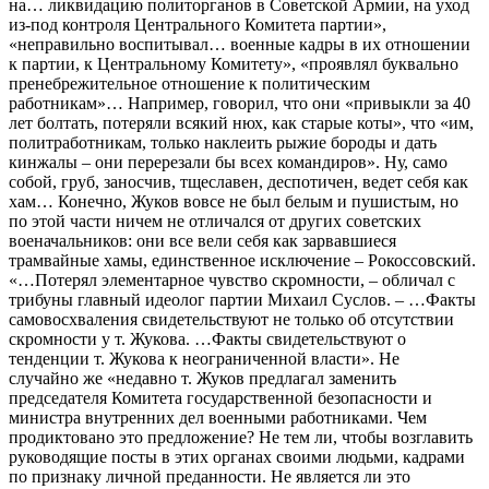
на… ликвидацию политорганов в Советской Армии, на уход
из-под контроля Центрального Комитета партии»,
«неправильно воспитывал… военные кадры в их отношении
к партии, к Центральному Комитету», «проявлял буквально
пренебрежительное отношение к политическим
работникам»… Например, говорил, что они «привыкли за 40
лет болтать, потеряли всякий нюх, как старые коты», что «им,
политработникам, только наклеить рыжие бороды и дать
кинжалы – они перерезали бы всех командиров». Ну, само
собой, груб, заносчив, тщеславен, деспотичен, ведет себя как
хам… Конечно, Жуков вовсе не был белым и пушистым, но
по этой части ничем не отличался от других советских
военачальников: они все вели себя как зарвавшиеся
трамвайные хамы, единственное исключение – Рокоссовский.
«…Потерял элементарное чувство скромности, – обличал с
трибуны главный идеолог партии Михаил Суслов. – …Факты
самовосхваления свидетельствуют не только об отсутствии
скромности у т. Жукова. …Факты свидетельствуют о
тенденции т. Жукова к неограниченной власти». Не
случайно же «недавно т. Жуков предлагал заменить
председателя Комитета государственной безопасности и
министра внутренних дел военными работниками. Чем
продиктовано это предложение? Не тем ли, чтобы возглавить
руководящие посты в этих органах своими людьми, кадрами
по признаку личной преданности. Не является ли это