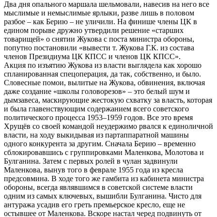
Два дня опального маршала шельмовали, навесив на него все
мыслимые и немыслимые ярлыки, разве лишь в половом
разбое – как Берию – не уличили. На финише члены ЦК в
едином порыве дружно утвердили решение «старших
товарищей» о снятии Жукова с поста министра обороны,
попутно постановили «вывести т. Жукова Г.К. из состава
членов Президиума ЦК КПСС и членов ЦК КПСС».
Акция по изъятию Жукова из власти выглядела как хорошо
спланированная спецоперация, да так, собственно, и было.
Словесные помои, вылитые на Жукова, обвинения, включая
даже создание «школы головорезов» – это белый шум и
дымзавеса, маскирующие жестокую схватку за власть, которая
и была главенствующим содержанием всего советского
политического процесса 1953–1959 годов. Все это время
Хрущёв со своей командой неудержимо рвался к единоличной
власти, на ходу выкидывая из партаппаратной машины
одного конкурента за другим. Сначала Берию – временно
сблокировавшись с группировками Маленкова, Молотова и
Булганина. Затем с первых ролей в чулан задвинули
Маленкова, вынув того в феврале 1955 года из кресла
предсовмина. В ходе того же гамбита из кабинета министра
обороны, всегда являвшимся в советской системе власти
одним из самых ключевых, вышибли Булганина. Чисто для
антуража усадив его греть премьерское кресло, еще не
остывшее от Маленкова. Вскоре настал черед подвинуть от