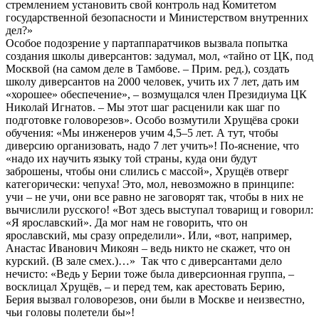
стремлением установить свой контроль над Комитетом
государственной безопасности и Министерством внутренних
дел?»
Особое подозрение у партаппаратчиков вызвала попытка
создания школы диверсантов: задумал, мол, «тайно от ЦК, под
Москвой (на самом деле в Тамбове. – Прим. ред.), создать
школу диверсантов на 2000 человек, учить их 7 лет, дать им
«хорошее» обеспечение», – возмущался член Президиума ЦК
Николай Игнатов. – Мы этот шаг расценили как шаг по
подготовке головорезов». Особо возмутили Хрущёва сроки
обучения: «Мы инженеров учим 4,5–5 лет. А тут, чтобы
диверсию организовать, надо 7 лет учить»! По-яснение, что
«надо их научить языку той страны, куда они будут
заброшены, чтобы они слились с массой», Хрущёв отверг
категорически: чепуха! Это, мол, невозможно в принципе:
учи – не учи, они все равно не заговорят так, чтобы в них не
вычислили русского! «Вот здесь выступал товарищ и говорил:
«Я ярославский». Да мог нам не говорить, что он
ярославский, мы сразу определили». Или, «вот, например,
Анастас Иванович Микоян – ведь никто не скажет, что он
курский. (В зале смех.)…» Так что с диверсантами дело
нечисто: «Ведь у Берии тоже была диверсионная группа, –
восклицал Хрущёв, – и перед тем, как арестовать Берию,
Берия вызвал головорезов, они были в Москве и неизвестно,
чьи головы полетели бы»!