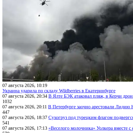
07 августа 2026, 10:19
Украина ударила по складу Wildberries в Екатеринбурге
07 августа 2026, 20:34
В Ялте БЭК атаковал пляж, в Керчи дрон
1032
07 августа 2026, 20:11
В Петербурге заочно арестовали Лидию 
447
07 августа 2026, 18:37
Сухогруз под турецким флагом подвергс
541
07 августа 2026, 17:13
«Веселого молочника» Уолкера вместе с 