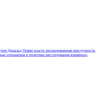
утин
Дональд Трамп
власть
организованная преступность
ные отношения и политика
расследования
криминал,