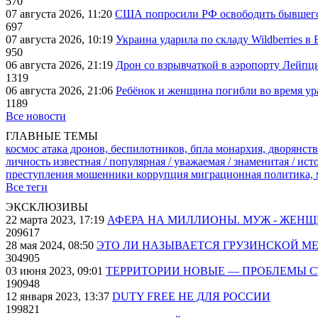
570
07 августа 2026, 11:20
США попросили РФ освободить бывшего 
697
07 августа 2026, 10:19
Украина ударила по складу Wildberries в
950
06 августа 2026, 21:19
Дрон со взрывчаткой в аэропорту Лейпци
1319
06 августа 2026, 21:06
Ребёнок и женщина погибли во время ур
1189
Все новости
ГЛАВНЫЕ ТЕМЫ
космос
атака дронов, беспилотников, бпла
монархия, дворянств
личность известная / популярная / уважаемая / знаменитая / ис
преступления
мошенники
коррупция
миграционная политика,
Все теги
ЭКСКЛЮЗИВЫ
22 марта 2023, 17:19
АФЕРА НА МИЛЛИОНЫ. МУЖ - ЖЕН
209617
28 мая 2024, 08:50
ЭТО ЛИ НАЗЫВАЕТСЯ ГРУЗИНСКОЙ М
304905
03 июня 2023, 09:01
ТЕРРИТОРИИ НОВЫЕ — ПРОБЛЕМЫ 
190948
12 января 2023, 13:37
DUTY FREE НЕ ДЛЯ РОССИИ
199821