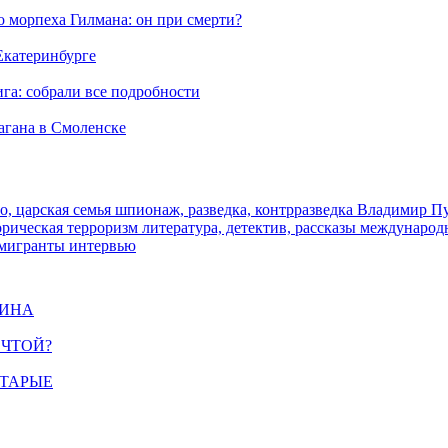
морпеха Гилмана: он при смерти?
 Екатеринбурге
га: собрали все подробности
агана в Смоленске
о, царская семья
шпионаж, разведка, контрразведка
Владимир П
торическая
терроризм
литература, детектив, рассказы
международ
 мигранты
интервью
ЩИНА
ЕЧТОЙ?
СТАРЫЕ