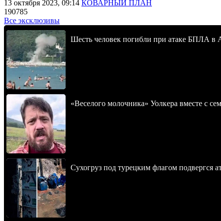
13 октября 2023, 09:14
КОВАРНЫЙ ПЛАН
190785
Все эксклюзивы
Шесть человек погибли при атаке БПЛА в 
«Веселого молочника» Уолкера вместе с се
Сухогруз под турецким флагом подвергся 