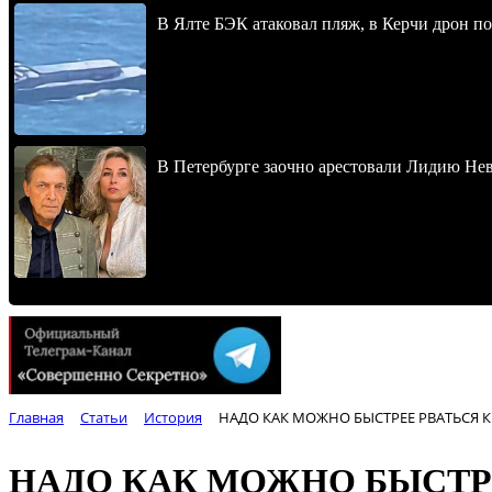
В Ялте БЭК атаковал пляж, в Керчи дрон п
В Петербурге заочно арестовали Лидию Не
Главная
Статьи
История
НАДО КАК МОЖНО БЫСТРЕЕ РВАТЬСЯ К
НАДО КАК МОЖНО БЫСТРЕ