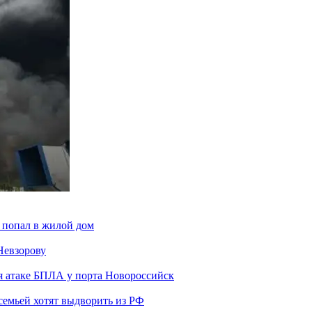
 попал в жилой дом
Невзорову
я атаке БПЛА у порта Новороссийск
семьей хотят выдворить из РФ